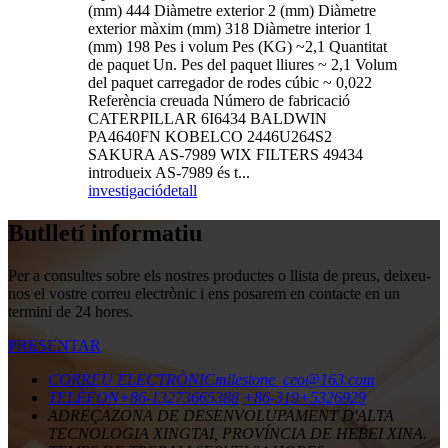
(mm) 444 Diàmetre exterior 2 (mm) Diàmetre
exterior màxim (mm) 318 Diàmetre interior 1
(mm) 198 Pes i volum Pes (KG) ~2,1 Quantitat
de paquet Un. Pes del paquet lliures ~ 2,1 Volum
del paquet carregador de rodes cúbic ~ 0,022
Referència creuada Número de fabricació
CATERPILLAR 6I6434 BALDWIN
PA4640FN KOBELCO 2446U264S2
SAKURA AS-7989 WIX FILTERS 49434
introdueix AS-7989 és t...
investigació
detall
Butlletí informatiu
Per a consultes sobre els nostres productes o llista de preus, deixeu-
nos el vostre correu electrònic i ens posarem en contacte en un
termini de 24 hores.
PRESENTAR
CORREU ELECTRÒNIC
milestone_ceo@163.com
TELÈFON
+86-13273665388
+86-319+5326929
ADREÇA
ZONA DE DESENVOLUPAMENT D'ALTA
TECNOLOGIA XINGTAI, PROVÍNCIA DE HEBEI XINA.