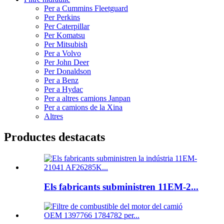
Per a Cummins Fleetguard
Per Perkins
Per Caterpillar
Per Komatsu
Per Mitsubish
Per a Volvo
Per John Deer
Per Donaldson
Per a Benz
Per a Hydac
Per a altres camions Janpan
Per a camions de la Xina
Altres
Productes destacats
Els fabricants subministren 11EM-2...