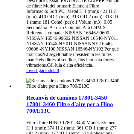
Descripció: Estat: PRODUCTE LLIBER Funció
de filtre: Model primari: Element Filtre
Informació: Soft PU+Metal H 1 (mm): 421 H 2
(mm): 410 OD 1 (mm): 313 OD 2 (mm): 313 ID
1 (mm): 181 Conté (pcs): 1 Volum (m3): 0,05
Secundària: A-6125 Conjunt: A-6124M-S
Referència creuada: NISSAN 16546-99600
NISSAN 16546-99602 NISSAN 16546-NY011
NISSAN 16546-NY011 NISSANNY 16546-
99606 -NY100 NISSAN 16546-NY102 Per què
triar-nos?El segell fiable i resistent a les fuites
manté els filtres al seu lloc, fins i tot sota fortes
vibracions.Cèl·lula d'alta eficiència...
investigació
detall
Recanvis de camions 17801-3450
17801-3460 Filtre d'aire per a Hino
700/E13C
Filtre d'aire HINO 17801-3450 Model: Element
H 1 (mm): 374 H 2 (mm): 361 OD 1 (mm): 277
OD 2 (mm): 277 ID 1 (mm): 174 Aplicacions