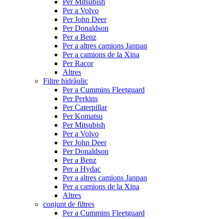
Per Mitsubish
Per a Volvo
Per John Deer
Per Donaldson
Per a Benz
Per a altres camions Janpan
Per a camions de la Xina
Per Racor
Altres
Filtre hidràulic
Per a Cummins Fleetguard
Per Perkins
Per Caterpillar
Per Komatsu
Per Mitsubish
Per a Volvo
Per John Deer
Per Donaldson
Per a Benz
Per a Hydac
Per a altres camions Janpan
Per a camions de la Xina
Altres
conjunt de filtres
Per a Cummins Fleetguard