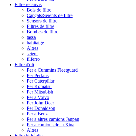
Filtre recanvis
Bols de filtre
Capçals/Seients de filtre
Sensors de filtre
Filtres de filtre
Bombes de filtre
tassa
habitatge
Altres
seient
filferro
Filtre d'oli
Per a Cummins Fleetguard
Per Perkins
Per Caterpillar
Per Komatsu
Per Mitsubish
Per a Volvo
Per John Deer
Per Donaldson
Per a Benz
Per a altres camions Janpan
Per a camions de la Xina
Altres
Filtre hidràulic