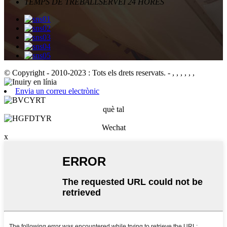
TEMPS DE TREBALL
SERVEI 24 HORES
© Copyright - 2010-2023 : Tots els drets reservats.
- , , , , , ,
Envia un correu electrònic
què tal
Wechat
x