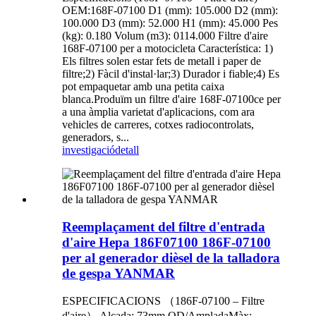
OEM:168F-07100 D1 (mm): 105.000 D2 (mm):
100.000 D3 (mm): 52.000 H1 (mm): 45.000 Pes
(kg): 0.180 Volum (m3): 0114.000 Filtre d'aire
168F-07100 per a motocicleta Característica: 1)
Els filtres solen estar fets de metall i paper de
filtre;2) Fàcil d'instal·lar;3) Durador i fiable;4) Es
pot empaquetar amb una petita caixa
blanca.Produïm un filtre d'aire 168F-07100ce per
a una àmplia varietat d'aplicacions, com ara
vehicles de carreres, cotxes radiocontrolats,
generadors, s...
investigació
detall
Reemplaçament del filtre d'entrada
d'aire Hepa 186F07100 186F-07100
per al generador dièsel de la talladora
de gespa YANMAR
ESPECIFICACIONS （186F-07100 – Filtre
d'aire） Alçada: 73mm OD/AmpladaMàx: