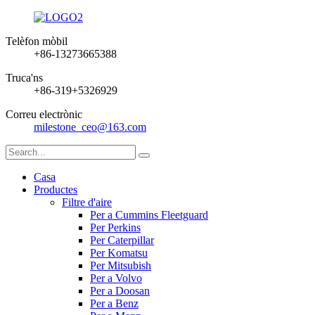
Telèfon mòbil
+86-13273665388
Truca'ns
+86-319+5326929
Correu electrònic
milestone_ceo@163.com
Casa
Productes
Filtre d'aire
Per a Cummins Fleetguard
Per Perkins
Per Caterpillar
Per Komatsu
Per Mitsubish
Per a Volvo
Per a Doosan
Per a Benz