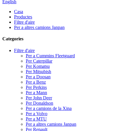
English
Casa
Productes
Filtre d'aire
Per a altres camions Janpan
Categories
Filtre d'aire
Per a Cummins Fleetguard
Per Caterpillar
Per Komatsu
Per Mitsubish
Per a Doosan
Per a Benz
Per Perkins
Per a Mann
Per John Deer
Per Donaldson
Per a camions de la Xina
Per a Volvo
Per a MTU
Per a altres camions Janpan
Per Renault