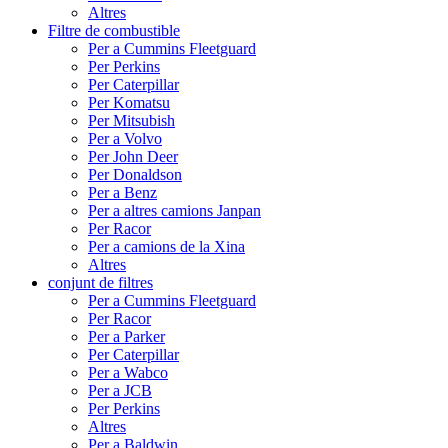
Altres
Filtre de combustible
Per a Cummins Fleetguard
Per Perkins
Per Caterpillar
Per Komatsu
Per Mitsubish
Per a Volvo
Per John Deer
Per Donaldson
Per a Benz
Per a altres camions Janpan
Per Racor
Per a camions de la Xina
Altres
conjunt de filtres
Per a Cummins Fleetguard
Per Racor
Per a Parker
Per Caterpillar
Per a Wabco
Per a JCB
Per Perkins
Altres
Per a Baldwin