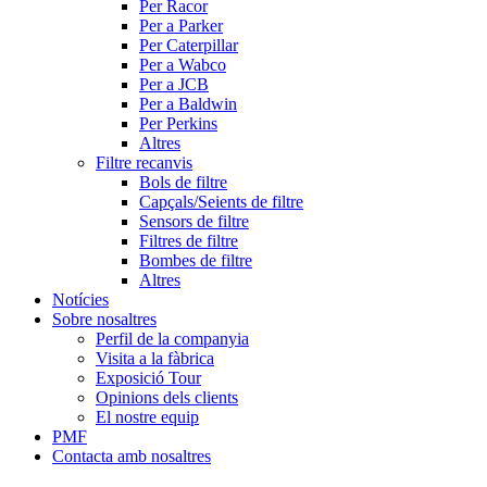
Per Racor
Per a Parker
Per Caterpillar
Per a Wabco
Per a JCB
Per a Baldwin
Per Perkins
Altres
Filtre recanvis
Bols de filtre
Capçals/Seients de filtre
Sensors de filtre
Filtres de filtre
Bombes de filtre
Altres
Notícies
Sobre nosaltres
Perfil de la companyia
Visita a la fàbrica
Exposició Tour
Opinions dels clients
El nostre equip
PMF
Contacta amb nosaltres