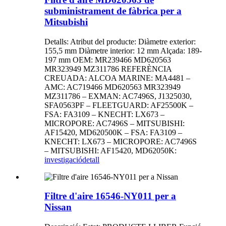
subministrament de fàbrica per a
Mitsubishi
Detalls: Atribut del producte: Diàmetre exterior:
155,5 mm Diàmetre interior: 12 mm Alçada: 189-
197 mm OEM: MR239466 MD620563
MR323949 MZ311786 REFERÈNCIA
CREUADA: ALCOA MARINE: MA4481 –
AMC: AC719466 MD620563 MR323949
MZ311786 – EXMAN: AC7496S, J1325030,
SFA0563PF – FLEETGUARD: AF25500K –
FSA: FA3109 – KNECHT: LX673 –
MICROPORE: AC7496S – MITSUBISHI:
AF15420, MD620500K – FSA: FA3109 –
KNECHT: LX673 – MICROPORE: AC7496S
– MITSUBISHI: AF15420, MD62050K:
investigació
detall
Filtre d'aire 16546-NY011 per a
Nissan