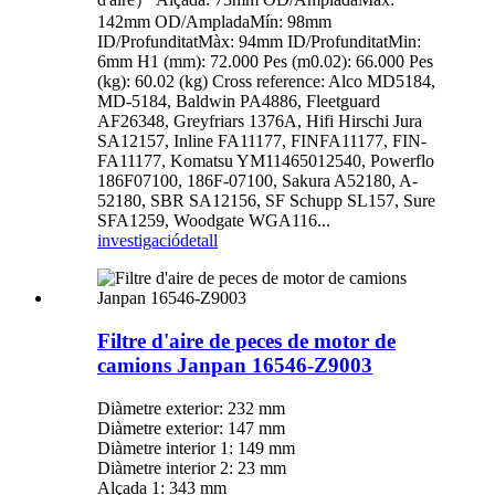
142mm OD/AmpladaMín: 98mm
ID/ProfunditatMàx: 94mm ID/ProfunditatMin:
6mm H1 (mm): 72.000 Pes (m0.02): 66.000 Pes
(kg): 60.02 (kg) Cross reference: Alco MD5184,
MD-5184, Baldwin PA4886, Fleetguard
AF26348, Greyfriars 1376A, Hifi Hirschi Jura
SA12157, Inline FA11177, FINFA11177, FIN-
FA11177, Komatsu YM11465012540, Powerflo
186F07100, 186F-07100, Sakura A52180, A-
52180, SBR SA12156, SF Schupp SL157, Sure
SFA1259, Woodgate WGA116...
investigació
detall
Filtre d'aire de peces de motor de
camions Janpan 16546-Z9003
Diàmetre exterior: 232 mm
Diàmetre exterior: 147 mm
Diàmetre interior 1: 149 mm
Diàmetre interior 2: 23 mm
Alçada 1: 343 mm