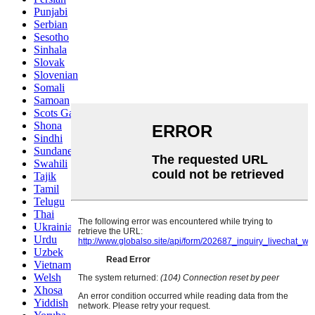
Punjabi
Serbian
Sesotho
Sinhala
Slovak
Slovenian
Somali
Samoan
Scots Gaelic
Shona
Sindhi
Sundanese
Swahili
Tajik
Tamil
Telugu
Thai
Ukrainian
Urdu
Uzbek
Vietnamese
Welsh
Xhosa
Yiddish