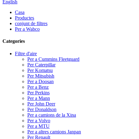
English
Casa
Productes
conjunt de filtres
Per a Wabco
Categories
Filtre d'aire
Per a Cummins Fleetguard
Per Caterpillar
Per Komatsu
Per Mitsubish
Per a Doosan
Per a Benz
Per Perkins
Per a Mann
Per John Deer
Per Donaldson
Per a camions de la Xina
Per a Volvo
Per a MTU
Per a altres camions Janpan
Per Renault