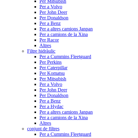
Per Mitsubish
Per a Volvo
Per John Deer
Per Donaldson
Per a Benz
Per a altres camions Janpan
Per a camions de la Xina
Per Racor
Altres
Filtre hidràulic
Per a Cummins Fleetguard
Per Perkins
Per Caterpillar
Per Komatsu
Per Mitsubish
Per a Volvo
Per John Deer
Per Donaldson
Per a Benz
Per a Hydac
Per a altres camions Janpan
Per a camions de la Xina
Altres
conjunt de filtres
Per a Cummins Fleetguard