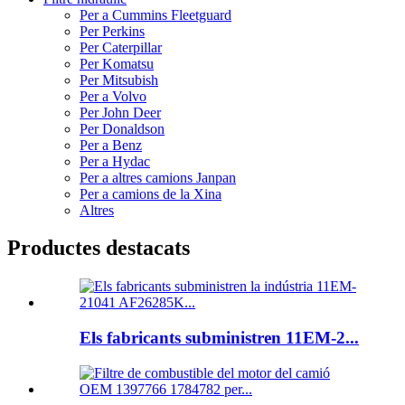
Per a Cummins Fleetguard
Per Perkins
Per Caterpillar
Per Komatsu
Per Mitsubish
Per a Volvo
Per John Deer
Per Donaldson
Per a Benz
Per a Hydac
Per a altres camions Janpan
Per a camions de la Xina
Altres
Productes destacats
Els fabricants subministren 11EM-2...