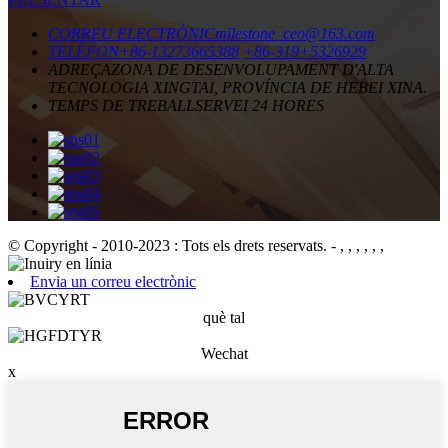
CORREU ELECTRÒNIC
milestone_ceo@163.com
TELÈFON
+86-13273665388
+86-319+5326929
ADREÇA
ZONA DE DESENVOLUPAMENT D'ALTA
TECNOLOGIA XINGTAI, PROVÍNCIA DE HEBEI XINA.
TEMPS DE TREBALL
SERVEI 24 HORES
© Copyright - 2010-2023 : Tots els drets reservats.
- , , , , , ,
Envia un correu electrònic
què tal
Wechat
x