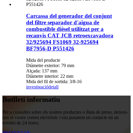
Carcassa del generador del conjunt
del filtre separador d'aigua de
combustible dièsel utilitzat per a
recanvis CAT JCB retroexcavadora
32/925694 FS1069 32-925694
BF7956-D P551426
Mida del producte
Diàmetre exterior: 79 mm
Alçada: 137 mm
Diàmetre interior: 22 mm
Mida del fil de sortida: 3/8-16
investigació
detall
Butlletí informatiu
Per a consultes sobre els nostres productes o llista de preus, deixeu-
nos el vostre correu electrònic i ens posarem en contacte en un
termini de 24 hores.
PRESENTAR