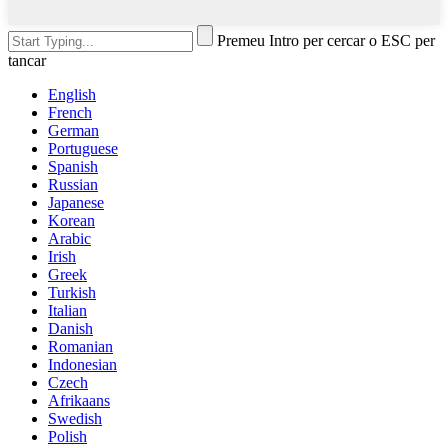
Premeu Intro per cercar o ESC per
tancar
English
French
German
Portuguese
Spanish
Russian
Japanese
Korean
Arabic
Irish
Greek
Turkish
Italian
Danish
Romanian
Indonesian
Czech
Afrikaans
Swedish
Polish