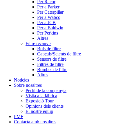
Per Racor
Per a Parker
Per Caterpillar
Per a Wabco
Per a JCB
Per a Baldwin
Per Perkins
Altres
Filtre recanvis
Bols de filtre
Capçals/Seients de filtre
Sensors de filtre
Filtres de filtre
Bombes de filtre
Altres
Notícies
Sobre nosaltres
Perfil de la companyia
Visita a la fàbrica
Exposició Tour
Opinions dels clients
El nostre equip
PMF
Contacta amb nosaltres