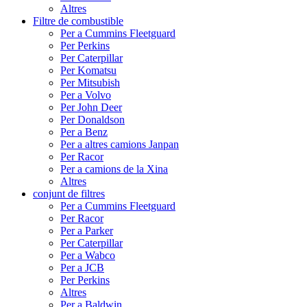
Altres
Filtre de combustible
Per a Cummins Fleetguard
Per Perkins
Per Caterpillar
Per Komatsu
Per Mitsubish
Per a Volvo
Per John Deer
Per Donaldson
Per a Benz
Per a altres camions Janpan
Per Racor
Per a camions de la Xina
Altres
conjunt de filtres
Per a Cummins Fleetguard
Per Racor
Per a Parker
Per Caterpillar
Per a Wabco
Per a JCB
Per Perkins
Altres
Per a Baldwin