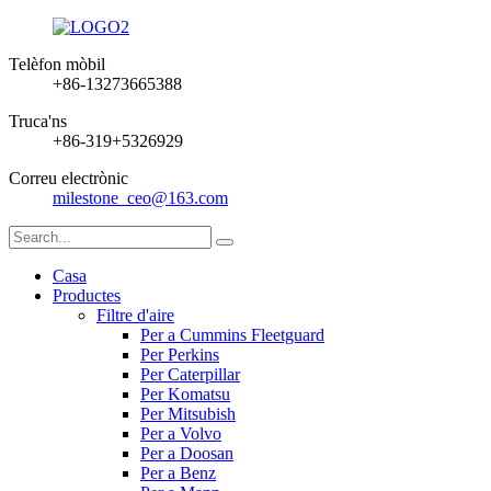
Telèfon mòbil
+86-13273665388
Truca'ns
+86-319+5326929
Correu electrònic
milestone_ceo@163.com
Casa
Productes
Filtre d'aire
Per a Cummins Fleetguard
Per Perkins
Per Caterpillar
Per Komatsu
Per Mitsubish
Per a Volvo
Per a Doosan
Per a Benz