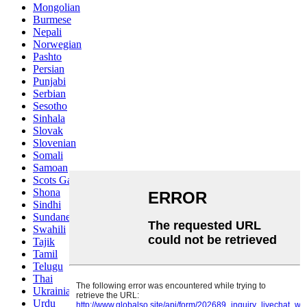
Mongolian
Burmese
Nepali
Norwegian
Pashto
Persian
Punjabi
Serbian
Sesotho
Sinhala
Slovak
Slovenian
Somali
Samoan
Scots Gaelic
Shona
Sindhi
Sundanese
Swahili
Tajik
Tamil
Telugu
Thai
Ukrainian
Urdu