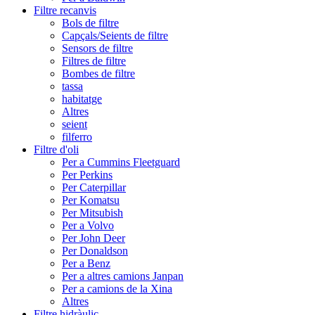
Filtre recanvis
Bols de filtre
Capçals/Seients de filtre
Sensors de filtre
Filtres de filtre
Bombes de filtre
tassa
habitatge
Altres
seient
filferro
Filtre d'oli
Per a Cummins Fleetguard
Per Perkins
Per Caterpillar
Per Komatsu
Per Mitsubish
Per a Volvo
Per John Deer
Per Donaldson
Per a Benz
Per a altres camions Janpan
Per a camions de la Xina
Altres
Filtre hidràulic