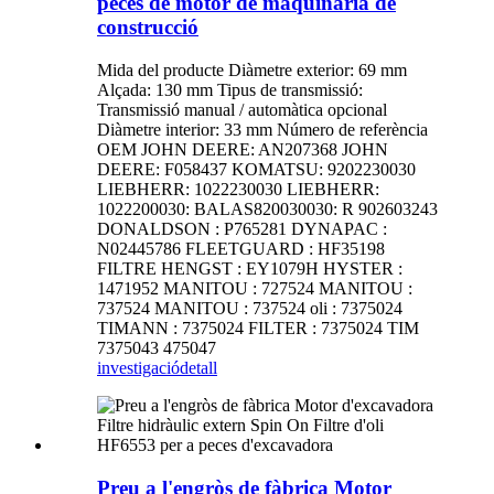
peces de motor de maquinària de
construcció
Mida del producte Diàmetre exterior: 69 mm
Alçada: 130 mm Tipus de transmissió:
Transmissió manual / automàtica opcional
Diàmetre interior: 33 mm Número de referència
OEM JOHN DEERE: AN207368 JOHN
DEERE: F058437 KOMATSU: 9202230030
LIEBHERR: 1022230030 LIEBHERR:
1022200030: BALAS820030030: R 902603243
DONALDSON : P765281 DYNAPAC :
N02445786 FLEETGUARD : HF35198
FILTRE HENGST : EY1079H HYSTER :
1471952 MANITOU : 727524 MANITOU :
737524 MANITOU : 737524 oli : 7375024
TIMANN : 7375024 FILTER : 7375024 TIM
7375043 475047
investigació
detall
Preu a l'engròs de fàbrica Motor