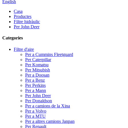
English
Casa
Productes
Filtre hidràulic
Per John Deer
Categories
Filtre d'aire
Per a Cummins Fleetguard
Per Caterpillar
Per Komatsu
Per Mitsubish
Per a Doosan
Per a Benz
Per Perkins
Per a Mann
Per John Deer
Per Donaldson
Per a camions de la Xina
Per a Volvo
Per a MTU
Per a altres camions Janpan
Per Renault