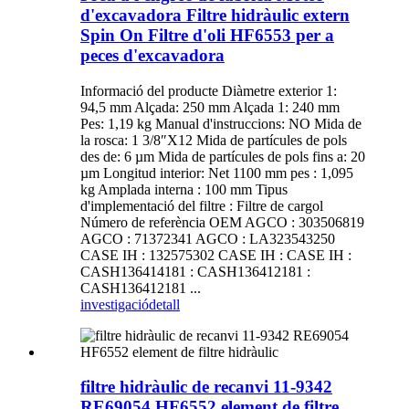
d'excavadora Filtre hidràulic extern
Spin On Filtre d'oli HF6553 per a
peces d'excavadora
Informació del producte Diàmetre exterior 1:
94,5 mm Alçada: 250 mm Alçada 1: 240 mm
Pes: 1,19 kg Manual d'instruccions: NO Mida de
la rosca: 1 3/8″X12 Mida de partícules de pols
des de: 6 µm Mida de partícules de pols fins a: 20
µm Longitud interior: Net 1100 mm pes : 1,095
kg Amplada interna : 100 mm Tipus
d'implementació del filtre : Filtre de cargol
Número de referència OEM AGCO : 303506819
AGCO : 71372341 AGCO : LA323543250
CASE IH : 132575302 CASE IH : CASE IH :
CASH136414181 : CASH136412181 :
CASH136412181 ...
investigació
detall
filtre hidràulic de recanvi 11-9342
RE69054 HF6552 element de filtre