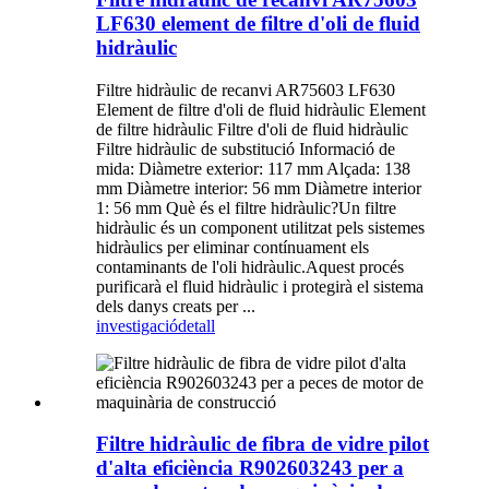
LF630 element de filtre d'oli de fluid
hidràulic
Filtre hidràulic de recanvi AR75603 LF630
Element de filtre d'oli de fluid hidràulic Element
de filtre hidràulic Filtre d'oli de fluid hidràulic
Filtre hidràulic de substitució Informació de
mida: Diàmetre exterior: 117 mm Alçada: 138
mm Diàmetre interior: 56 mm Diàmetre interior
1: 56 mm Què és el filtre hidràulic?Un filtre
hidràulic és un component utilitzat pels sistemes
hidràulics per eliminar contínuament els
contaminants de l'oli hidràulic.Aquest procés
purificarà el fluid hidràulic i protegirà el sistema
dels danys creats per ...
investigació
detall
Filtre hidràulic de fibra de vidre pilot
d'alta eficiència R902603243 per a