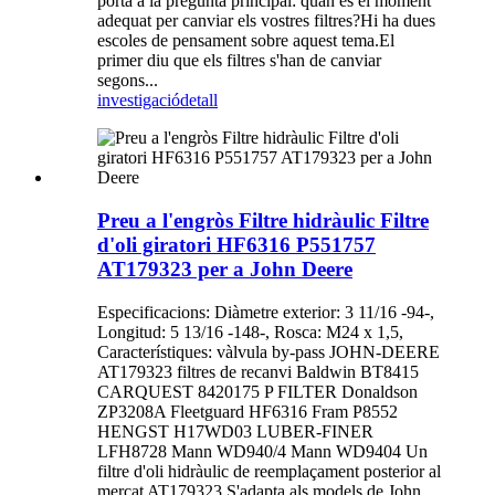
porta a la pregunta principal: quan és el moment
adequat per canviar els vostres filtres?Hi ha dues
escoles de pensament sobre aquest tema.El
primer diu que els filtres s'han de canviar
segons...
investigació
detall
Preu a l'engròs Filtre hidràulic Filtre
d'oli giratori HF6316 P551757
AT179323 per a John Deere
Especificacions: Diàmetre exterior: 3 11/16 -94-,
Longitud: 5 13/16 -148-, Rosca: M24 x 1,5,
Característiques: vàlvula by-pass JOHN-DEERE
AT179323 filtres de recanvi Baldwin BT8415
CARQUEST 8420175 P FILTER Donaldson
ZP3208A Fleetguard HF6316 Fram P8552
HENGST H17WD03 LUBER-FINER
LFH8728 Mann WD940/4 Mann WD9404 Un
filtre d'oli hidràulic de reemplaçament posterior al
mercat AT179323 S'adapta als models de John