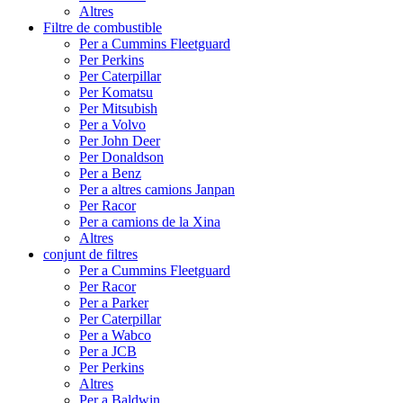
Altres
Filtre de combustible
Per a Cummins Fleetguard
Per Perkins
Per Caterpillar
Per Komatsu
Per Mitsubish
Per a Volvo
Per John Deer
Per Donaldson
Per a Benz
Per a altres camions Janpan
Per Racor
Per a camions de la Xina
Altres
conjunt de filtres
Per a Cummins Fleetguard
Per Racor
Per a Parker
Per Caterpillar
Per a Wabco
Per a JCB
Per Perkins
Altres
Per a Baldwin