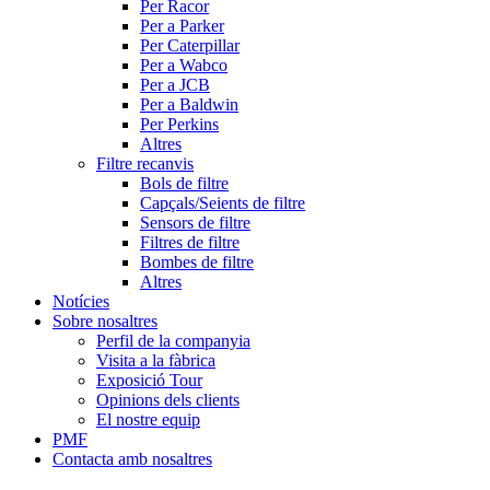
Per Racor
Per a Parker
Per Caterpillar
Per a Wabco
Per a JCB
Per a Baldwin
Per Perkins
Altres
Filtre recanvis
Bols de filtre
Capçals/Seients de filtre
Sensors de filtre
Filtres de filtre
Bombes de filtre
Altres
Notícies
Sobre nosaltres
Perfil de la companyia
Visita a la fàbrica
Exposició Tour
Opinions dels clients
El nostre equip
PMF
Contacta amb nosaltres