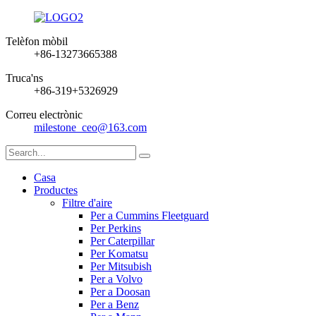
Telèfon mòbil
+86-13273665388
Truca'ns
+86-319+5326929
Correu electrònic
milestone_ceo@163.com
Casa
Productes
Filtre d'aire
Per a Cummins Fleetguard
Per Perkins
Per Caterpillar
Per Komatsu
Per Mitsubish
Per a Volvo
Per a Doosan
Per a Benz