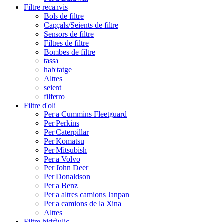
Filtre recanvis
Bols de filtre
Capçals/Seients de filtre
Sensors de filtre
Filtres de filtre
Bombes de filtre
tassa
habitatge
Altres
seient
filferro
Filtre d'oli
Per a Cummins Fleetguard
Per Perkins
Per Caterpillar
Per Komatsu
Per Mitsubish
Per a Volvo
Per John Deer
Per Donaldson
Per a Benz
Per a altres camions Janpan
Per a camions de la Xina
Altres
Filtre hidràulic