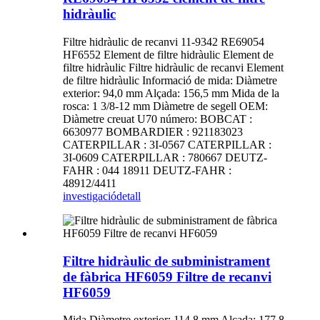
hidràulic
Filtre hidràulic de recanvi 11-9342 RE69054
HF6552 Element de filtre hidràulic Element de
filtre hidràulic Filtre hidràulic de recanvi Element
de filtre hidràulic Informació de mida: Diàmetre
exterior: 94,0 mm Alçada: 156,5 mm Mida de la
rosca: 1 3/8-12 mm Diàmetre de segell OEM:
Diàmetre creuat U70 número: BOBCAT :
6630977 BOMBARDIER : 921183023
CATERPILLAR : 3I-0567 CATERPILLAR :
3I-0609 CATERPILLAR : 780667 DEUTZ-
FAHR : 044 18911 DEUTZ-FAHR :
48912/4411
investigació
detall
Filtre hidràulic de subministrament
de fàbrica HF6059 Filtre de recanvi
HF6059
Mida Diàmetre exterior: 114,8 mm Alçada: 177,8