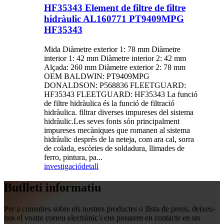
HF35343 Element de filtre de filtre
hidràulic AL160771 PT9409MPG
HF35343
Mida Diàmetre exterior 1: 78 mm Diàmetre
interior 1: 42 mm Diàmetre interior 2: 42 mm
Alçada: 260 mm Diàmetre exterior 2: 78 mm
OEM BALDWIN: PT9409MPG
DONALDSON: P568836 FLEETGUARD:
HF35343 FLEETGUARD: HF35343 La funció
de filtre hidràulica és la funció de filtració
hidràulica. filtrar diverses impureses del sistema
hidràulic.Les seves fonts són principalment
impureses mecàniques que romanen al sistema
hidràulic després de la neteja, com ara cal, sorra
de colada, escòries de soldadura, llimades de
ferro, pintura, pa...
investigació
detall
Butlletí informatiu
Per a consultes sobre els nostres productes o llista de preus, deixeu-
nos el vostre correu electrònic i ens posarem en contacte en un