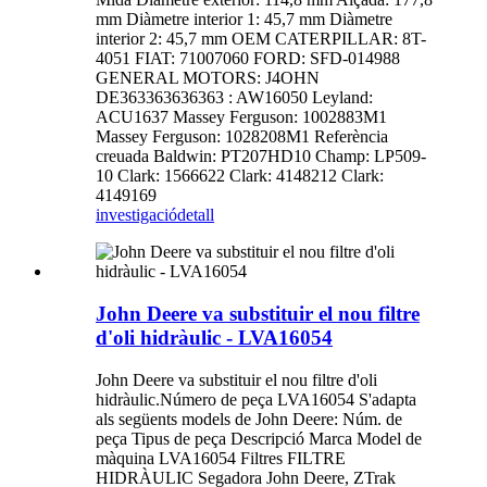
mm Diàmetre interior 1: 45,7 mm Diàmetre
interior 2: 45,7 mm OEM CATERPILLAR: 8T-
4051 FIAT: 71007060 FORD: SFD-014988
GENERAL MOTORS: J4OHN
DE363363636363 : AW16050 Leyland:
ACU1637 Massey Ferguson: 1002883M1
Massey Ferguson: 1028208M1 Referència
creuada Baldwin: PT207HD10 Champ: LP509-
10 Clark: 1566622 Clark: 4148212 Clark:
4149169
investigació
detall
John Deere va substituir el nou filtre
d'oli hidràulic - LVA16054
John Deere va substituir el nou filtre d'oli
hidràulic.Número de peça LVA16054 S'adapta
als següents models de John Deere: Núm. de
peça Tipus de peça Descripció Marca Model de
màquina LVA16054 Filtres FILTRE
HIDRÀULIC Segadora John Deere, ZTrak