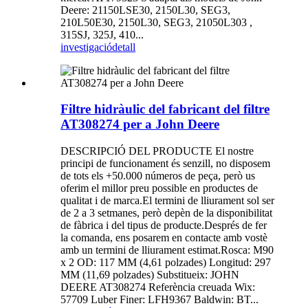
Deere: 21150LSE30, 2150L30, SEG3,
210L50E30, 2150L30, SEG3, 21050L303 ,
315SJ, 325J, 410...
investigació
detall
Filtre hidràulic del fabricant del filtre
AT308274 per a John Deere
DESCRIPCIÓ DEL PRODUCTE El nostre
principi de funcionament és senzill, no disposem
de tots els +50.000 números de peça, però us
oferim el millor preu possible en productes de
qualitat i de marca.El termini de lliurament sol ser
de 2 a 3 setmanes, però depèn de la disponibilitat
de fàbrica i del tipus de producte.Després de fer
la comanda, ens posarem en contacte amb vostè
amb un termini de lliurament estimat.Rosca: M90
x 2 OD: 117 MM (4,61 polzades) Longitud: 297
MM (11,69 polzades) Substitueix: JOHN
DEERE AT308274 Referència creuada Wix:
57709 Luber Finer: LFH9367 Baldwin: BT...