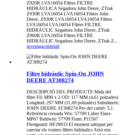
Z920R LVA16054 Filtres FILTRE
HIDRÀULICA Segadora John Deere, ZTrak
Z930R LVA16054 LVA16054 Filtres John
Deere, Z930R LVA16054 LVA16054 Filtres
LVA16054 LVA16054 Filtres FILTRE
HIDRÀULIC Segadora John Deere, ZTrak
Z960R LVA16054 Filtres FILTRE
HIDRÀULIC Segadora John Deere, ZTrak Z...
investigació
detall
Filtre hidràulic Spin-On JOHN
DEERE AT308274
DESCRIPCIÓ DEL PRODUCTE Mida del
filtre Fil: M90 x 2 OD: 117 MM (4,61 polzades)
Longitud: 297 MM (11,69 polzades) Substitueix:
JOHN DEERE AT308274 Pes del cartró: 5,1
Referència creuada Wix: 57709 Luber Finer-
MP67 Baldwin: 57709 Fram: P11567
Fleetguard: HF29033 El moment adequat per
canviar els vostres filtres hidràulics Això ens