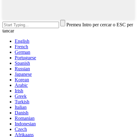
Premeu Intro per cercar o ESC per
tancar
English
French
German
Portuguese
Spanish
Russian
Japanese
Korean
Arabic
Irish
Greek
Turkish
Italian
Danish
Romanian
Indonesian
Czech
Afrikaans