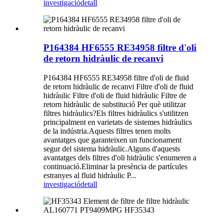
investigació
detall
P164384 HF6555 RE34958 filtre d'oli
de retorn hidràulic de recanvi
P164384 HF6555 RE34958 filtre d'oli de fluid
de retorn hidràulic de recanvi Filtre d'oli de fluid
hidràulic Filtre d'oli de fluid hidràulic Filtre de
retorn hidràulic de substitució Per què utilitzar
filtres hidràulics?Els filtres hidràulics s'utilitzen
principalment en varietats de sistemes hidràulics
de la indústria.Aquests filtres tenen molts
avantatges que garanteixen un funcionament
segur del sistema hidràulic.Alguns d'aquests
avantatges dels filtres d'oli hidràulic s'enumeren a
continuació.Eliminar la presència de partícules
estranyes al fluid hidràulic P...
investigació
detall