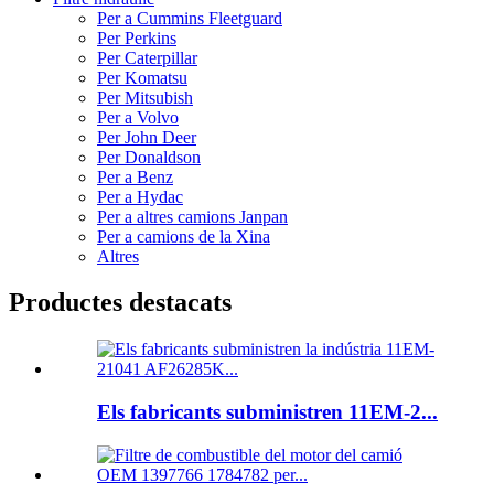
Per a Cummins Fleetguard
Per Perkins
Per Caterpillar
Per Komatsu
Per Mitsubish
Per a Volvo
Per John Deer
Per Donaldson
Per a Benz
Per a Hydac
Per a altres camions Janpan
Per a camions de la Xina
Altres
Productes destacats
Els fabricants subministren 11EM-2...