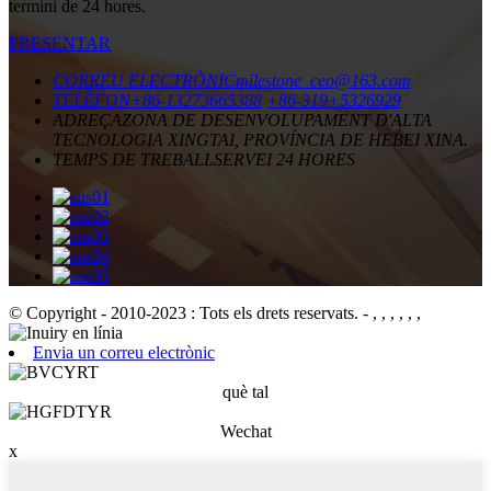
termini de 24 hores.
PRESENTAR
CORREU ELECTRÒNIC
milestone_ceo@163.com
TELÈFON
+86-13273665388
+86-319+5326929
ADREÇA
ZONA DE DESENVOLUPAMENT D'ALTA
TECNOLOGIA XINGTAI, PROVÍNCIA DE HEBEI XINA.
TEMPS DE TREBALL
SERVEI 24 HORES
© Copyright - 2010-2023 : Tots els drets reservats.
- , , , , , ,
Envia un correu electrònic
què tal
Wechat
x