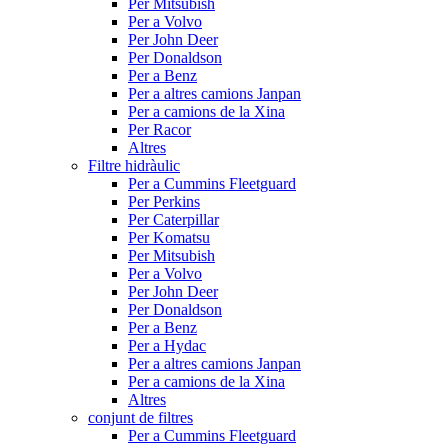
Per Mitsubish
Per a Volvo
Per John Deer
Per Donaldson
Per a Benz
Per a altres camions Janpan
Per a camions de la Xina
Per Racor
Altres
Filtre hidràulic
Per a Cummins Fleetguard
Per Perkins
Per Caterpillar
Per Komatsu
Per Mitsubish
Per a Volvo
Per John Deer
Per Donaldson
Per a Benz
Per a Hydac
Per a altres camions Janpan
Per a camions de la Xina
Altres
conjunt de filtres
Per a Cummins Fleetguard