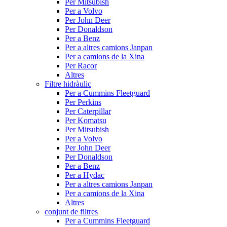
Per Mitsubish
Per a Volvo
Per John Deer
Per Donaldson
Per a Benz
Per a altres camions Janpan
Per a camions de la Xina
Per Racor
Altres
Filtre hidràulic
Per a Cummins Fleetguard
Per Perkins
Per Caterpillar
Per Komatsu
Per Mitsubish
Per a Volvo
Per John Deer
Per Donaldson
Per a Benz
Per a Hydac
Per a altres camions Janpan
Per a camions de la Xina
Altres
conjunt de filtres
Per a Cummins Fleetguard