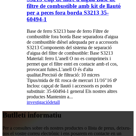
filtre de combustible amb kit de llautó
per a peces fora borda S3213 35-
60494-1
Base de ferro S3213 base de ferro Filtre de
combustible fora borda Base separadora d'aigua
de combustible dièsel adequada per a accessoris
S3213 Components del sistema de separació
d'aigua del filtre de combustible: Base S3213
Material: ferro L'anell O no es comprimeix i
permet que el filtre entri en contacte amb el cos,
provocant fuites.L'anell O és d'alta
qualitat.Precisió de filtració: 10 micres
Tipus/mida de fil: rosca de mercuri 11/16″16 tP
Inclou: capçal de llautó i accessoris es poden
substituir: 35-60494-1 general Els nostres altres
productes Mantenim a...
investigació
detall
Butlletí informatiu
Per a consultes sobre els nostres productes o llista de preus, deixeu-
nos el vostre correu electrònic i ens posarem en contacte en un