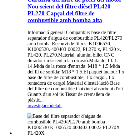
Nou seient del filtre dièsel PL420
PL270 Capçal del filtre de
combustible amb bomba alta
Informació general Compatible: base de filtre
separador d'aigua de combustible PL420/PL270
amb bomba Recanvi de filtres: K1006530,
K1006520, 400403-00022, PL270 x, PL420 x,
PL420, PL270.Material: alumini billet CNC,
durador i resistent a la corrosió.Mida del fil: 1-
14.Mida de la rosca d'entrada: M18 * 1,5.Mida
del fil de sortida: M18 * 1,5.El paquet inclou: 1 x
base de filtre de combustible, 1 x cargol, 1 x
rentadora de cargol.Material d'instal·lació Base
del filtre de combustible Coixinet absorbent d'oli
Guants d'un sol ús Tissut de cremallera de
plàstic...
investigació
detall