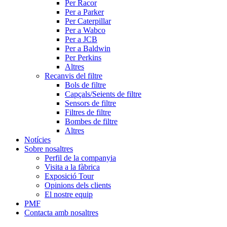
Per Racor
Per a Parker
Per Caterpillar
Per a Wabco
Per a JCB
Per a Baldwin
Per Perkins
Altres
Recanvis del filtre
Bols de filtre
Capçals/Seients de filtre
Sensors de filtre
Filtres de filtre
Bombes de filtre
Altres
Notícies
Sobre nosaltres
Perfil de la companyia
Visita a la fàbrica
Exposició Tour
Opinions dels clients
El nostre equip
PMF
Contacta amb nosaltres