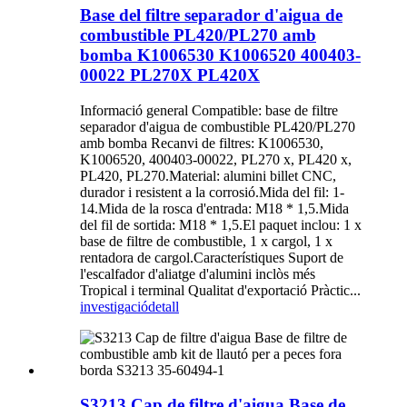
Base del filtre separador d'aigua de
combustible PL420/PL270 amb
bomba K1006530 K1006520 400403-
00022 PL270X PL420X
Informació general Compatible: base de filtre
separador d'aigua de combustible PL420/PL270
amb bomba Recanvi de filtres: K1006530,
K1006520, 400403-00022, PL270 x, PL420 x,
PL420, PL270.Material: alumini billet CNC,
durador i resistent a la corrosió.Mida del fil: 1-
14.Mida de la rosca d'entrada: M18 * 1,5.Mida
del fil de sortida: M18 * 1,5.El paquet inclou: 1 x
base de filtre de combustible, 1 x cargol, 1 x
rentadora de cargol.Característiques Suport de
l'escalfador d'aliatge d'alumini inclòs més
Tropical i terminal Qualitat d'exportació Pràctic...
investigació
detall
S3213 Cap de filtre d'aigua Base de