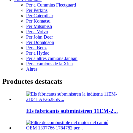
Per a Cummins Fleetguard
Per Perkins
Per Caterpillar
Per Komatsu
Per Mitsubish
Per a Volvo
Per John Deer
Per Donaldson
Per a Benz
Per a Hydac
Per a altres camions Janpan
Per a camions de la Xina
Altres
Productes destacats
Els fabricants subministren 11EM-2...