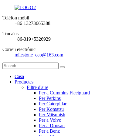
Telèfon mòbil
+86-13273665388
Truca'ns
+86-319+5326929
Correu electrònic
milestone_ceo@163.com
Casa
Productes
Filtre d'aire
Per a Cummins Fleetguard
Per Perkins
Per Caterpillar
Per Komatsu
Per Mitsubish
Per a Volvo
Per a Doosan
Per a Benz