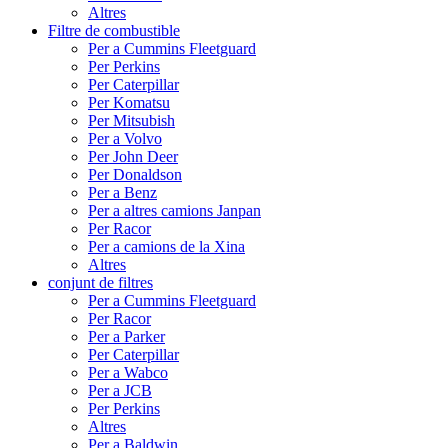
Altres
Filtre de combustible
Per a Cummins Fleetguard
Per Perkins
Per Caterpillar
Per Komatsu
Per Mitsubish
Per a Volvo
Per John Deer
Per Donaldson
Per a Benz
Per a altres camions Janpan
Per Racor
Per a camions de la Xina
Altres
conjunt de filtres
Per a Cummins Fleetguard
Per Racor
Per a Parker
Per Caterpillar
Per a Wabco
Per a JCB
Per Perkins
Altres
Per a Baldwin