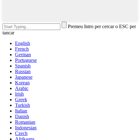
Premeu Intro per cercar o ESC per
tancar
English
French
German
Portuguese
Spanish
Russian
Japanese
Korean
Arabic
Irish
Greek
Turkish
Italian
Danish
Romanian
Indonesian
Czech
Afrikaans