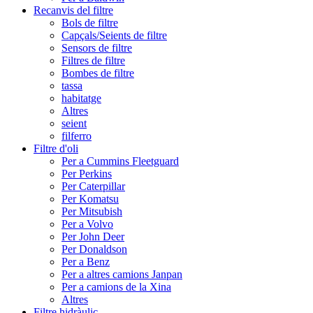
Recanvis del filtre
Bols de filtre
Capçals/Seients de filtre
Sensors de filtre
Filtres de filtre
Bombes de filtre
tassa
habitatge
Altres
seient
filferro
Filtre d'oli
Per a Cummins Fleetguard
Per Perkins
Per Caterpillar
Per Komatsu
Per Mitsubish
Per a Volvo
Per John Deer
Per Donaldson
Per a Benz
Per a altres camions Janpan
Per a camions de la Xina
Altres
Filtre hidràulic