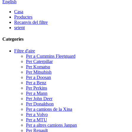
English
Casa
Productes
Recanvis del filtre
seient
Categories
Filtre d'aire
Per a Cummins Fleetguard
Per Caterpillar
Per Komatsu
Per Mitsubish
Per a Doosan
Per a Benz
Per Perkins
Per a Mann
Per John Deer
Per Donaldson
Per a camions de la Xina
Per a Volvo
Per a MTU
Per a altres camions Janpan
Per Renault