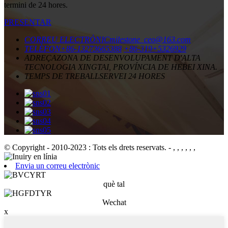
termini de 24 hores.
PRESENTAR
CORREU ELECTRÒNIC
milestone_ceo@163.com
TELÈFON
+86-13273665388
+86-319+5326929
ADREÇA
ZONA DE DESENVOLUPAMENT D'ALTA
TECNOLOGIA XINGTAI, PROVÍNCIA DE HEBEI XINA.
TEMPS DE TREBALL
SERVEI 24 HORES
© Copyright - 2010-2023 : Tots els drets reservats.
- , , , , , ,
Envia un correu electrònic
què tal
Wechat
x