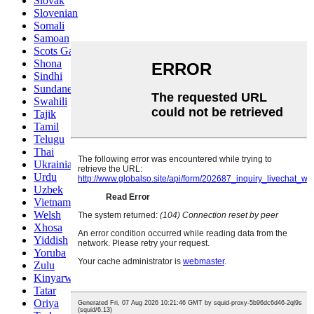
Slovak
Slovenian
Somali
Samoan
Scots Gaelic
Shona
Sindhi
Sundanese
Swahili
Tajik
Tamil
Telugu
Thai
Ukrainian
Urdu
Uzbek
Vietnamese
Welsh
Xhosa
Yiddish
Yoruba
Zulu
Kinyarwanda
Tatar
Oriya