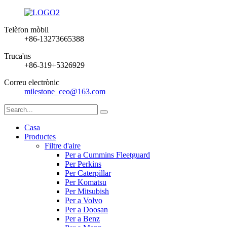
Telèfon mòbil
+86-13273665388
Truca'ns
+86-319+5326929
Correu electrònic
milestone_ceo@163.com
Casa
Productes
Filtre d'aire
Per a Cummins Fleetguard
Per Perkins
Per Caterpillar
Per Komatsu
Per Mitsubish
Per a Volvo
Per a Doosan
Per a Benz