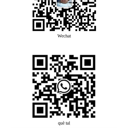
Wechat
què tal