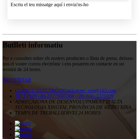
Escriu el teu missatge aquí i envia'ns-ho
Butlletí informatiu
Per a consultes sobre els nostres productes o llista de preus, deixeu-
nos el vostre correu electrònic i ens posarem en contacte en un
termini de 24 hores.
PRESENTAR
CORREU ELECTRÒNIC
milestone_ceo@163.com
TELÈFON
+86-13273665388
+86-319+5326929
ADREÇA
ZONA DE DESENVOLUPAMENT D'ALTA
TECNOLOGIA XINGTAI, PROVÍNCIA DE HEBEI XINA.
TEMPS DE TREBALL
SERVEI 24 HORES