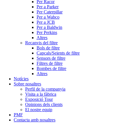
Per Racor
Per a Parker
Per Caterpillar
Per a Wabco
Per a JCB
Per a Baldwin
Per Perkins
Altres
Recanvis del filtre
Bols de filtre
Capçals/Seients de filtre
Sensors de filtre
Filtres de filtre
Bombes de filtre
Altres
Notícies
Sobre nosaltres
Perfil de la companyia
Visita a la fàbrica
Exposició Tour
Opinions dels clients
El nostre equip
PMF
Contacta amb nosaltres