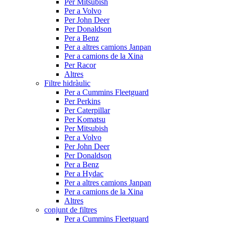
Per Mitsubish
Per a Volvo
Per John Deer
Per Donaldson
Per a Benz
Per a altres camions Janpan
Per a camions de la Xina
Per Racor
Altres
Filtre hidràulic
Per a Cummins Fleetguard
Per Perkins
Per Caterpillar
Per Komatsu
Per Mitsubish
Per a Volvo
Per John Deer
Per Donaldson
Per a Benz
Per a Hydac
Per a altres camions Janpan
Per a camions de la Xina
Altres
conjunt de filtres
Per a Cummins Fleetguard