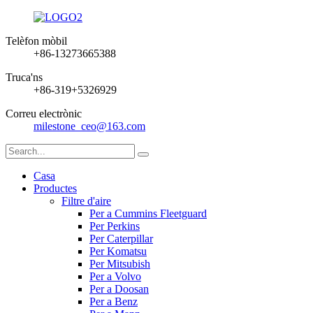
Telèfon mòbil
+86-13273665388
Truca'ns
+86-319+5326929
Correu electrònic
milestone_ceo@163.com
Casa
Productes
Filtre d'aire
Per a Cummins Fleetguard
Per Perkins
Per Caterpillar
Per Komatsu
Per Mitsubish
Per a Volvo
Per a Doosan
Per a Benz