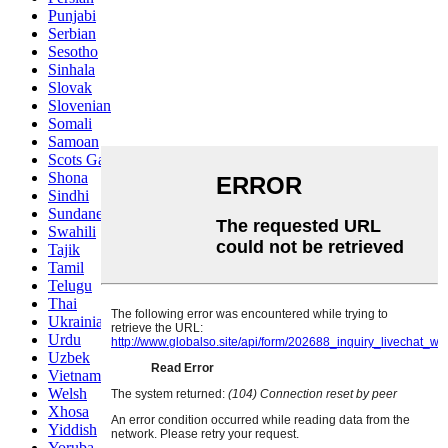
Punjabi
Serbian
Sesotho
Sinhala
Slovak
Slovenian
Somali
Samoan
Scots Gaelic
Shona
Sindhi
Sundanese
Swahili
Tajik
Tamil
Telugu
Thai
Ukrainian
Urdu
Uzbek
Vietnamese
Welsh
Xhosa
Yiddish
Yoruba