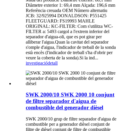
Diàmetre exterior 1: 69,4 mm Alçada: 196,6 mm
Referència creuada OEM Número alternatiu
JCB: 32/925994 DONALDSON: P551425
FLEETGUARD: FS19993 MAHLE
ORIGINAL: KC-FILTER: Com s'utilitza WC-
FILTER a: 5493 cargol a l'extrem inferior del
separador d'aigua-oli, que es pot girar per
alliberar l'aigua.Quan la cavitat del separador
s'omple d'aigua, l'indicador de treball de la sonda
està encès (l'indicador de treball s'ha d'obrir per
veure la coberta de la sonda).Si la ind...
investigació
detall
SWK 2000/10 SWK 2000 10 conjunt
de filtre separador d'aigua de
combustible del generador dièsel
SWK 2000/10 grup de filtre separador d'aigua de
combustible per a generador dièsel conjunt de
filtre de dièsel conjunt de filtre de combustible