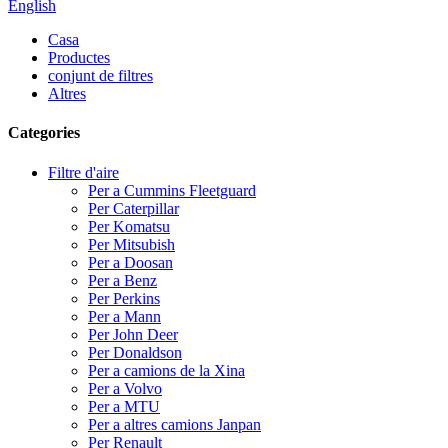
English
Casa
Productes
conjunt de filtres
Altres
Categories
Filtre d'aire
Per a Cummins Fleetguard
Per Caterpillar
Per Komatsu
Per Mitsubish
Per a Doosan
Per a Benz
Per Perkins
Per a Mann
Per John Deer
Per Donaldson
Per a camions de la Xina
Per a Volvo
Per a MTU
Per a altres camions Janpan
Per Renault