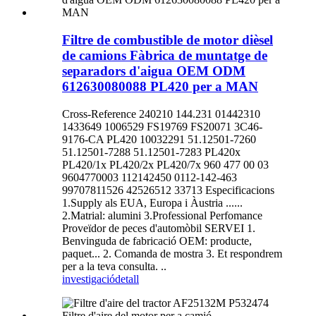
Filtre de combustible de motor dièsel
de camions Fàbrica de muntatge de
separadors d'aigua OEM ODM
612630080088 PL420 per a MAN
Cross-Reference 240210 144.231 01442310
1433649 1006529 FS19769 FS20071 3C46-
9176-CA PL420 10032291 51.12501-7260
51.12501-7288 51.12501-7283 PL420x
PL420/1x PL420/2x PL420/7x 960 477 00 03
9604770003 112142450 0112-142-463
99707811526 42526512 33713 Especificacions
1.Supply als EUA, Europa i Àustria ......
2.Matrial: alumini 3.Professional Perfomance
Proveïdor de peces d'automòbil SERVEI 1.
Benvinguda de fabricació OEM: producte,
paquet... 2. Comanda de mostra 3. Et respondrem
per a la teva consulta. ..
investigació
detall