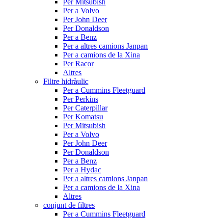
Per Mitsubish
Per a Volvo
Per John Deer
Per Donaldson
Per a Benz
Per a altres camions Janpan
Per a camions de la Xina
Per Racor
Altres
Filtre hidràulic
Per a Cummins Fleetguard
Per Perkins
Per Caterpillar
Per Komatsu
Per Mitsubish
Per a Volvo
Per John Deer
Per Donaldson
Per a Benz
Per a Hydac
Per a altres camions Janpan
Per a camions de la Xina
Altres
conjunt de filtres
Per a Cummins Fleetguard