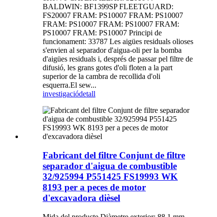
BALDWIN: BF1399SP FLEETGUARD:
FS20007 FRAM: PS10007 FRAM: PS10007
FRAM: PS10007 FRAM: PS10007 FRAM:
PS10007 FRAM: PS10007 Principi de
funcionament: 33787 Les aigües residuals olioses
s'envien al separador d'aigua-oli per la bomba
d'aigües residuals i, després de passar pel filtre de
difusió, les grans gotes d'oli floten a la part
superior de la cambra de recollida d'oli
esquerra.El sew...
investigació
detall
Fabricant del filtre Conjunt de filtre
separador d'aigua de combustible
32/925994 P551425 FS19993 WK
8193 per a peces de motor
d'excavadora dièsel
Mida del producte Diàmetre exterior: 88,1 mm