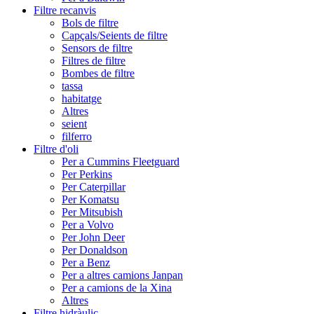
Filtre recanvis
Bols de filtre
Capçals/Seients de filtre
Sensors de filtre
Filtres de filtre
Bombes de filtre
tassa
habitatge
Altres
seient
filferro
Filtre d'oli
Per a Cummins Fleetguard
Per Perkins
Per Caterpillar
Per Komatsu
Per Mitsubish
Per a Volvo
Per John Deer
Per Donaldson
Per a Benz
Per a altres camions Janpan
Per a camions de la Xina
Altres
Filtre hidràulic