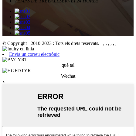
TEMPS DE TREBALL
SERVEI 24 HORES
© Copyright - 2010-2023 : Tots els drets reservats.
- , , , , , ,
Envia un correu electrònic
què tal
Wechat
x