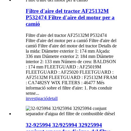
Filtre d'aire del tractor AF25132M
P532474 Filtre d'aire del motor per a
camió
Filtre d'aire del tractor AF25132M P532474
Filtre d'aire del motor per a camió Filtre d'aire del
camió Filtre d'aire del motor del tractor Detalls de
la mida: Diàmetre exterior 1: 174 mm Alçada:
336 mm Diàmetre exterior 2: 184 mm Diàmetre
interior 2: 133 mm Número de creu: BALDSON
: 174 mm FLEETGUARD : AF25019M
FLEETGUARD : AF25020 FLEETGUARD :
AF25132M FLEETGUARD : F25132M FRAM
: CA7482SY WIX FILTERS : 46477 Més
informació sobre el filtre d'aire: 1. Pots conduir
sense...
investigació
detall
32-925994 32/925994 32925994