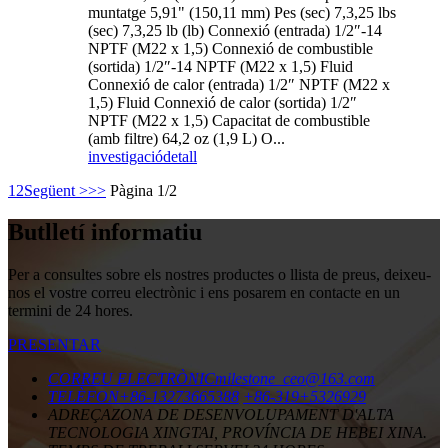
muntatge 5,91" (150,11 mm) Pes (sec) 7,3,25 lbs
(sec) 7,3,25 lb (lb) Connexió (entrada) 1/2″-14
NPTF (M22 x 1,5) Connexió de combustible
(sortida) 1/2″-14 NPTF (M22 x 1,5) Fluid
Connexió de calor (entrada) 1/2″ NPTF (M22 x
1,5) Fluid Connexió de calor (sortida) 1/2″
NPTF (M22 x 1,5) Capacitat de combustible
(amb filtre) 64,2 oz (1,9 L) O...
investigació
detall
1
2
Següent >
>>
Pàgina 1/2
Butlletí informatiu
Per a consultes sobre els nostres productes o llista de preus, deixeu-
nos el vostre correu electrònic i ens posarem en contacte en un
termini de 24 hores.
PRESENTAR
CORREU ELECTRÒNIC
milestone_ceo@163.com
TELÈFON
+86-13273665388
+86-319+5326929
ADREÇA
ZONA DE DESENVOLUPAMENT D'ALTA
TECNOLOGIA XINGTAI, PROVÍNCIA DE HEBEI XINA.