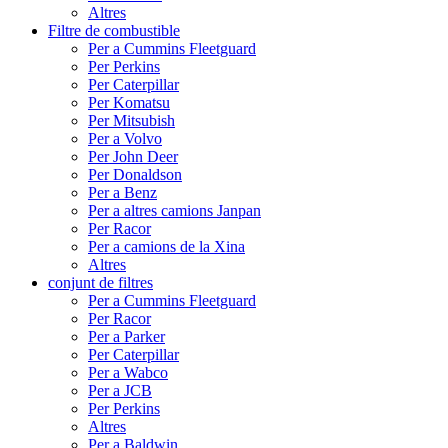
Altres
Filtre de combustible
Per a Cummins Fleetguard
Per Perkins
Per Caterpillar
Per Komatsu
Per Mitsubish
Per a Volvo
Per John Deer
Per Donaldson
Per a Benz
Per a altres camions Janpan
Per Racor
Per a camions de la Xina
Altres
conjunt de filtres
Per a Cummins Fleetguard
Per Racor
Per a Parker
Per Caterpillar
Per a Wabco
Per a JCB
Per Perkins
Altres
Per a Baldwin