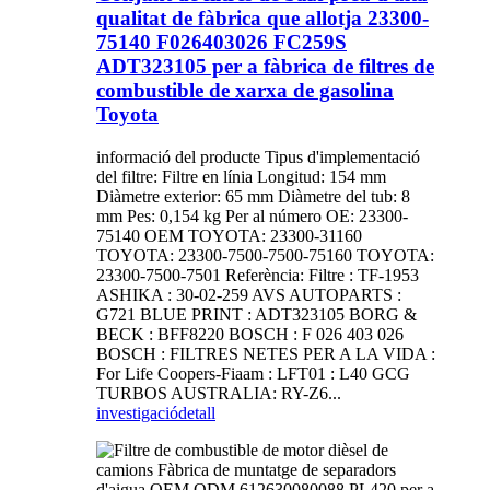
qualitat de fàbrica que allotja 23300-
75140 F026403026 FC259S
ADT323105 per a fàbrica de filtres de
combustible de xarxa de gasolina
Toyota
informació del producte Tipus d'implementació
del filtre: Filtre en línia Longitud: 154 mm
Diàmetre exterior: 65 mm Diàmetre del tub: 8
mm Pes: 0,154 kg Per al número OE: 23300-
75140 OEM TOYOTA: 23300-31160
TOYOTA: 23300-7500-7500-75160 TOYOTA:
23300-7500-7501 Referència: Filtre : TF-1953
ASHIKA : 30-02-259 AVS AUTOPARTS :
G721 BLUE PRINT : ADT323105 BORG &
BECK : BFF8220 BOSCH : F 026 403 026
BOSCH : FILTRES NETES PER A LA VIDA :
For Life Coopers-Fiaam : LFT01 : L40 GCG
TURBOS AUSTRALIA: RY-Z6...
investigació
detall