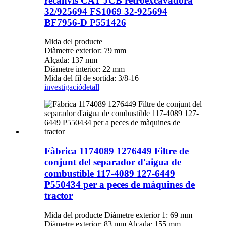
recanvis CAT JCB retroexcavadora
32/925694 FS1069 32-925694
BF7956-D P551426
Mida del producte
Diàmetre exterior: 79 mm
Alçada: 137 mm
Diàmetre interior: 22 mm
Mida del fil de sortida: 3/8-16
investigació
detall
Fàbrica 1174089 1276449 Filtre de
conjunt del separador d'aigua de
combustible 117-4089 127-6449
P550434 per a peces de màquines de
tractor
Mida del producte Diàmetre exterior 1: 69 mm
Diàmetre exterior: 83 mm Alçada: 155 mm