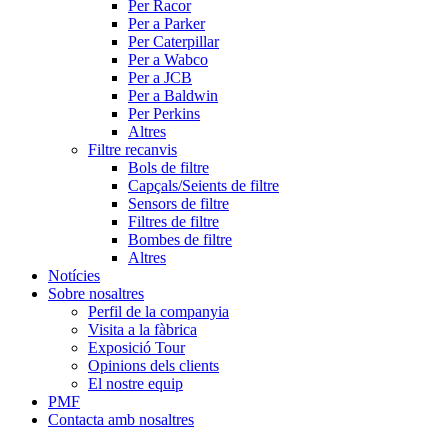
Per Racor
Per a Parker
Per Caterpillar
Per a Wabco
Per a JCB
Per a Baldwin
Per Perkins
Altres
Filtre recanvis
Bols de filtre
Capçals/Seients de filtre
Sensors de filtre
Filtres de filtre
Bombes de filtre
Altres
Notícies
Sobre nosaltres
Perfil de la companyia
Visita a la fàbrica
Exposició Tour
Opinions dels clients
El nostre equip
PMF
Contacta amb nosaltres