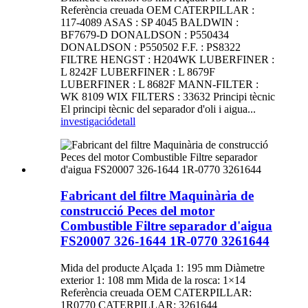
Referència creuada OEM CATERPILLAR :
117-4089 ASAS : SP 4045 BALDWIN :
BF7679-D DONALDSON : P550434
DONALDSON : P550502 F.F. : PS8322
FILTRE HENGST : H204WK LUBERFINER :
L 8242F LUBERFINER : L 8679F
LUBERFINER : L 8682F MANN-FILTER :
WK 8109 WIX FILTERS : 33632 Principi tècnic
El principi tècnic del separador d'oli i aigua...
investigació
detall
Fabricant del filtre Maquinària de
construcció Peces del motor
Combustible Filtre separador d'aigua
FS20007 326-1644 1R-0770 3261644
Mida del producte Alçada 1: 195 mm Diàmetre
exterior 1: 108 mm Mida de la rosca: 1×14
Referència creuada OEM CATERPILLAR:
1R0770 CATERPILLAR: 3261644