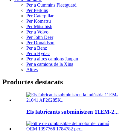
Per a Cummins Fleetguard
Per Perkins
Per Caterpillar
Per Komatsu
Per Mitsubish
Per a Volvo
Per John Deer
Per Donaldson
Per a Benz
Per a Hydac
Per a altres camions Janpan
Per a camions de la Xina
Altres
Productes destacats
Els fabricants subministren 11EM-2...