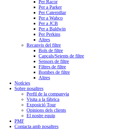
Per Racor
Per a Parker
Per Caterpillar
Per a Wabco
Per a JCB
Per a Baldwin
Per Perkins
Altres
Recanvis del filtre
Bols de filtre
Capçals/Seients de filtre
Sensors de filtre
Filtres de filtre
Bombes de filtre
Altres
Notícies
Sobre nosaltres
Perfil de la companyia
Visita a la fàbrica
Exposició Tour
Opinions dels clients
El nostre equip
PMF
Contacta amb nosaltres