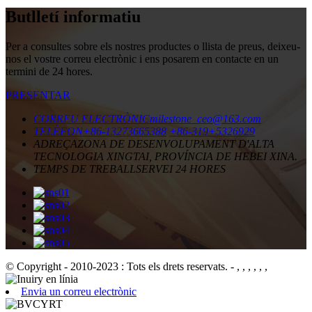
Butlletí informatiu
Per a consultes sobre els nostres productes o llista de preus, deixeu-
nos el vostre correu electrònic i ens posarem en contacte en un
termini de 24 hores.
PRESENTAR
CORREU ELECTRÒNIC
milestone_ceo@163.com
TELÈFON
+86-13273665388
+86-319+5326929
ADREÇA
ZONA DE DESENVOLUPAMENT D'ALTA
TECNOLOGIA XINGTAI, PROVÍNCIA DE HEBEI XINA.
TEMPS DE TREBALL
SERVEI 24 HORES
© Copyright - 2010-2023 : Tots els drets reservats.
- , , , , , ,
Envia un correu electrònic