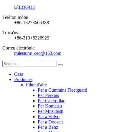
Telèfon mòbil
+86-13273665388
Truca'ns
+86-319+5326929
Correu electrònic
milestone_ceo@163.com
Casa
Productes
Filtre d'aire
Per a Cummins Fleetguard
Per Perkins
Per Caterpillar
Per Komatsu
Per Mitsubish
Per a Volvo
Per a Doosan
Per a Benz