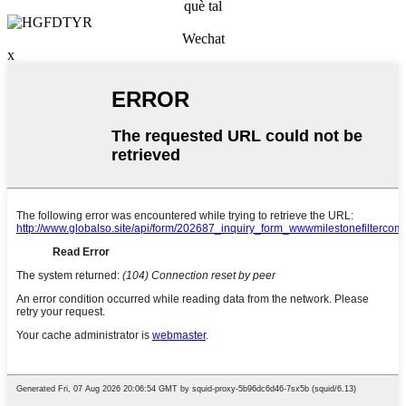
què tal
Wechat
x