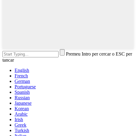
Premeu Intro per cercar o ESC per
tancar
English
French
German
Portuguese
Spanish
Russian
Japanese
Korean
Arabic
Irish
Greek
Turkish
Italian