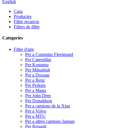
English
Casa
Productes
Filtre recanvis
Filtres de filtre
Categories
Filtre d'aire
Per a Cummins Fleetguard
Per Caterpillar
Per Komatsu
Per Mitsubish
Per a Doosan
Per a Benz
Per Perkins
Per a Mann
Per John Deer
Per Donaldson
Per a camions de la Xina
Per a Volvo
Per a MTU
Per a altres camions Janpan
Per Renault