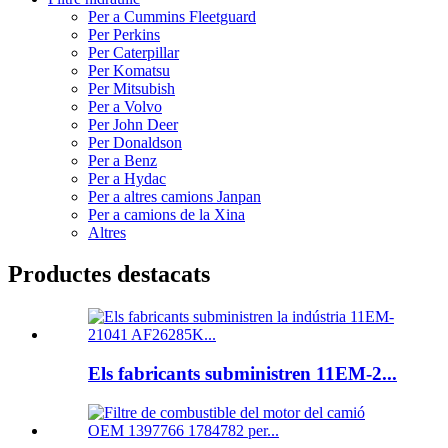
Per a Cummins Fleetguard
Per Perkins
Per Caterpillar
Per Komatsu
Per Mitsubish
Per a Volvo
Per John Deer
Per Donaldson
Per a Benz
Per a Hydac
Per a altres camions Janpan
Per a camions de la Xina
Altres
Productes destacats
Els fabricants subministren 11EM-2...