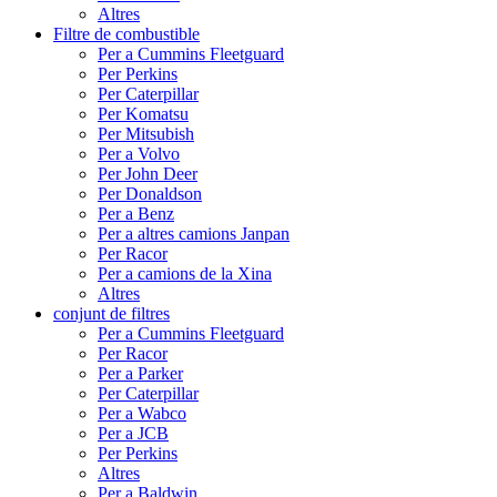
Altres
Filtre de combustible
Per a Cummins Fleetguard
Per Perkins
Per Caterpillar
Per Komatsu
Per Mitsubish
Per a Volvo
Per John Deer
Per Donaldson
Per a Benz
Per a altres camions Janpan
Per Racor
Per a camions de la Xina
Altres
conjunt de filtres
Per a Cummins Fleetguard
Per Racor
Per a Parker
Per Caterpillar
Per a Wabco
Per a JCB
Per Perkins
Altres
Per a Baldwin