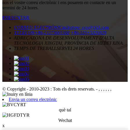
nos el vostre correu electrònic i ens posarem en contacte en un
termini de 24 hores.
PRESENTAR
CORREU ELECTRÒNIC
milestone_ceo@163.com
TELÈFON
+86-13273665388
+86-319+5326929
ADREÇA
ZONA DE DESENVOLUPAMENT D'ALTA
TECNOLOGIA XINGTAI, PROVÍNCIA DE HEBEI XINA.
TEMPS DE TREBALL
SERVEI 24 HORES
© Copyright - 2010-2023 : Tots els drets reservats.
- , , , , , ,
Envia un correu electrònic
què tal
Wechat
x