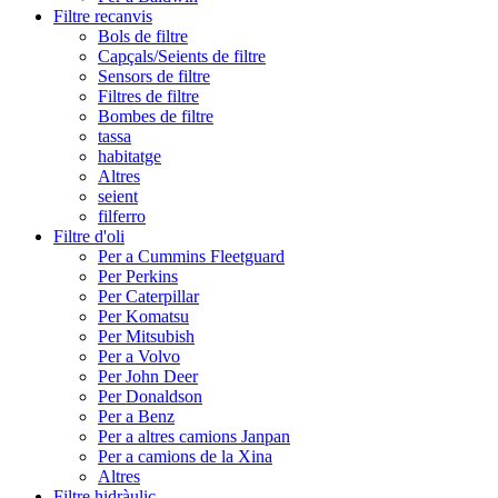
Filtre recanvis
Bols de filtre
Capçals/Seients de filtre
Sensors de filtre
Filtres de filtre
Bombes de filtre
tassa
habitatge
Altres
seient
filferro
Filtre d'oli
Per a Cummins Fleetguard
Per Perkins
Per Caterpillar
Per Komatsu
Per Mitsubish
Per a Volvo
Per John Deer
Per Donaldson
Per a Benz
Per a altres camions Janpan
Per a camions de la Xina
Altres
Filtre hidràulic