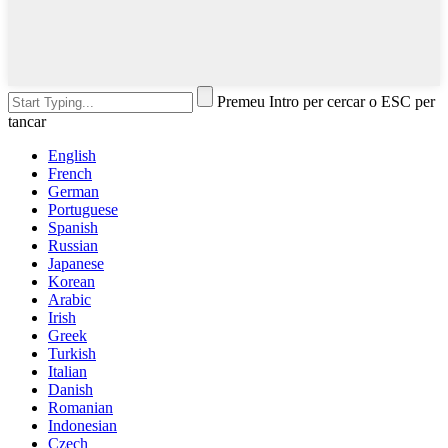
Premeu Intro per cercar o ESC per
tancar
English
French
German
Portuguese
Spanish
Russian
Japanese
Korean
Arabic
Irish
Greek
Turkish
Italian
Danish
Romanian
Indonesian
Czech