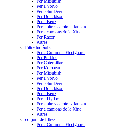
Per Mitsubish
Per a Volvo
Per John Deer
Per Donaldson
Per a Benz
Per a altres camions Janpan
Per a camions de la Xina
Per Racor
Altres
Filtre hidràulic
Per a Cummins Fleetguard
Per Perkins
Per Caterpillar
Per Komatsu
Per Mitsubish
Per a Volvo
Per John Deer
Per Donaldson
Per a Benz
Per a Hydac
Per a altres camions Janpan
Per a camions de la Xina
Altres
conjunt de filtres
Per a Cummins Fleetguard