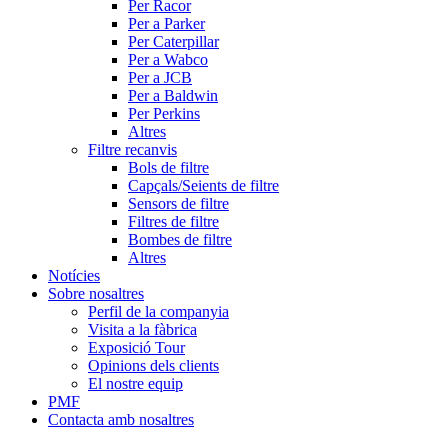
Per Racor
Per a Parker
Per Caterpillar
Per a Wabco
Per a JCB
Per a Baldwin
Per Perkins
Altres
Filtre recanvis
Bols de filtre
Capçals/Seients de filtre
Sensors de filtre
Filtres de filtre
Bombes de filtre
Altres
Notícies
Sobre nosaltres
Perfil de la companyia
Visita a la fàbrica
Exposició Tour
Opinions dels clients
El nostre equip
PMF
Contacta amb nosaltres