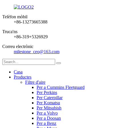
Telèfon mòbil
+86-13273665388
Truca'ns
+86-319+5326929
Correu electrònic
milestone_ceo@163.com
Casa
Productes
Filtre d'aire
Per a Cummins Fleetguard
Per Perkins
Per Caterpillar
Per Komatsu
Per Mitsubish
Per a Volvo
Per a Doosan
Per a Benz