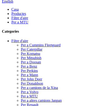
English
Casa
Productes
Filtre d'aire
Per a MTU
Categories
Filtre d'aire
Per a Cummins Fleetguard
Per Caterpillar
Per Komatsu
Per Mitsubish
Per a Doosan
Per a Benz
Per Perkins
Per a Mann
Per John Deer
Per Donaldson
Per a camions de la Xina
Per a Volvo
Per a MTU
Per a altres camions Janpan
Per Renault