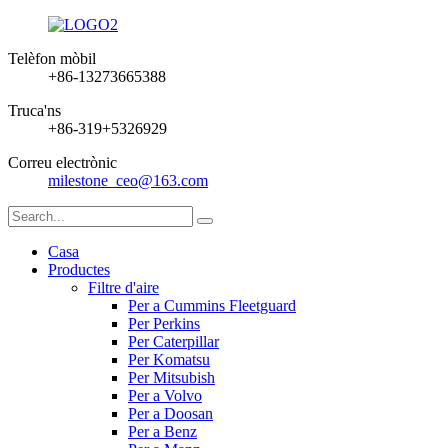
Telèfon mòbil
+86-13273665388
Truca'ns
+86-319+5326929
Correu electrònic
milestone_ceo@163.com
Casa
Productes
Filtre d'aire
Per a Cummins Fleetguard
Per Perkins
Per Caterpillar
Per Komatsu
Per Mitsubish
Per a Volvo
Per a Doosan
Per a Benz