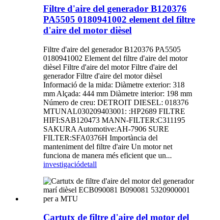
Filtre d'aire del generador B120376
PA5505 0180941002 element del filtre
d'aire del motor dièsel
Filtre d'aire del generador B120376 PA5505
0180941002 Element del filtre d'aire del motor
dièsel Filtre d'aire del motor Filtre d'aire del
generador Filtre d'aire del motor dièsel
Informació de la mida: Diàmetre exterior: 318
mm Alçada: 444 mm Diàmetre interior: 198 mm
Número de creu: DETROIT DIESEL: 018376
MTUNAL030209403001: :HP2689 FILTRE
HIFI:SAB120473 MANN-FILTER:C311195
SAKURA Automotive:AH-7906 SURE
FILTER:SFA0376H Importància del
manteniment del filtre d'aire Un motor net
funciona de manera més eficient que un...
investigació
detall
Cartutx de filtre d'aire del motor del