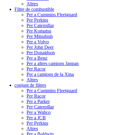
Altres
Filtre de combustible
Per a Cummins Fleetguard
Per Perkins
Per Caterpillar
Per Komatsu
Per Mitsubish
Per a Volvo
Per John Deer
Per Donaldson
Per a Benz
Per a altres camions Janpan
Per Racor
Per a camions de la Xina
Altres
conjunt de filtres
Per a Cummins Fleetguard
Per Racor
Per a Parker
Per Caterpillar
Per a Wabco
Per a JCB
Per Perkins
Altres
Per a Baldwin