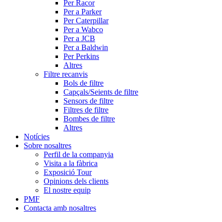
Per Racor
Per a Parker
Per Caterpillar
Per a Wabco
Per a JCB
Per a Baldwin
Per Perkins
Altres
Filtre recanvis
Bols de filtre
Capçals/Seients de filtre
Sensors de filtre
Filtres de filtre
Bombes de filtre
Altres
Notícies
Sobre nosaltres
Perfil de la companyia
Visita a la fàbrica
Exposició Tour
Opinions dels clients
El nostre equip
PMF
Contacta amb nosaltres