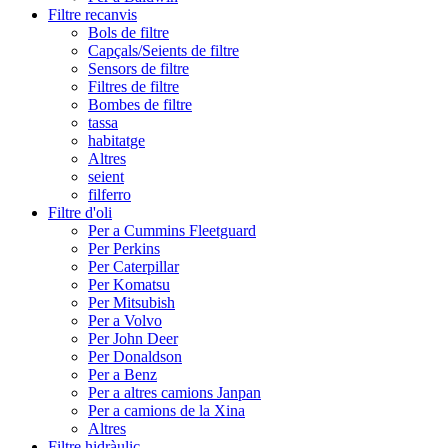
Filtre recanvis
Bols de filtre
Capçals/Seients de filtre
Sensors de filtre
Filtres de filtre
Bombes de filtre
tassa
habitatge
Altres
seient
filferro
Filtre d'oli
Per a Cummins Fleetguard
Per Perkins
Per Caterpillar
Per Komatsu
Per Mitsubish
Per a Volvo
Per John Deer
Per Donaldson
Per a Benz
Per a altres camions Janpan
Per a camions de la Xina
Altres
Filtre hidràulic