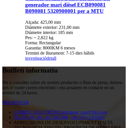
generador marí dièsel ECB090081
B090081 5320900001 per a MTU
Alçada: 425,00 mm
Diàmetre exterior: 231,00 mm
Diàmetre interior: 185 mm
Pes: ~ 2,822 kg
Forma: Rectangular
Garantia: 8000KM 6 mesos
Termini de lliurament: 7-15 dies hàbils
investigació
detall
Butlletí informatiu
Per a consultes sobre els nostres productes o llista de preus, deixeu-
nos el vostre correu electrònic i ens posarem en contacte en un
termini de 24 hores.
PRESENTAR
CORREU ELECTRÒNIC
milestone_ceo@163.com
TELÈFON
+86-13273665388
+86-319+5326929
ADREÇA
ZONA DE DESENVOLUPAMENT D'ALTA
TECNOLOGIA XINGTAI, PROVÍNCIA DE HEBEI XINA.