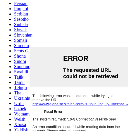
Persian
Punjabi
Serbian
Sesotho
Sinhala
Slovak
Slovenian
Somali
Samoan
Scots Gaelic
Shona
Sindhi
Sundanese
Swahili
Tajik
Tamil
Telugu
Thai
Ukrainian
Urdu
Uzbek
Vietnamese
Welsh
Xhosa
Yiddish