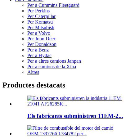
Per a Cummins Fleetguard
Per Perkins
Per Caterpillar
Per Komatsu
Per Mitsubish
Per a Volvo
Per John Deer
Per Donaldson
Per a Benz
Per a Hydac
Per a altres camions Janpan
Per a camions de la Xina
Altres
Productes destacats
Els fabricants subministren 11EM-2...