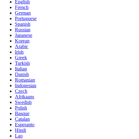
English
French
German
Portuguese
Spanish
Russian
Japanese
Korean
Arabic
Irish
Greek
Turkish
Italian
Danish
Romanian
Indonesian
Czech
Afrikaans
Swedish
Polish
Basque
Catalan
Esperanto
Hindi
Lao