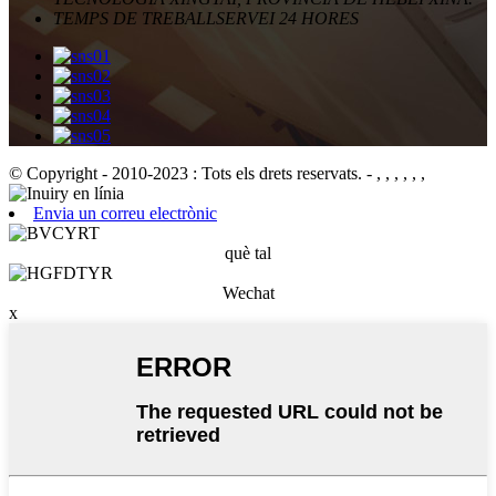
TEMPS DE TREBALL
SERVEI 24 HORES
© Copyright - 2010-2023 : Tots els drets reservats.
- , , , , , ,
Envia un correu electrònic
què tal
Wechat
x