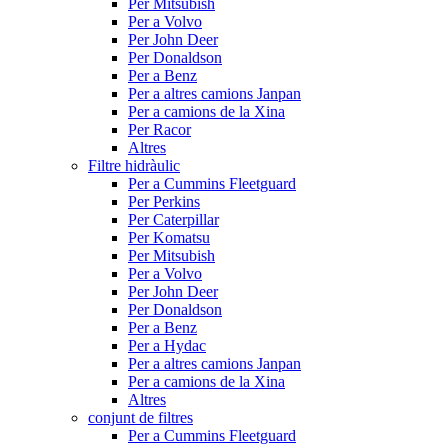
Per Mitsubish
Per a Volvo
Per John Deer
Per Donaldson
Per a Benz
Per a altres camions Janpan
Per a camions de la Xina
Per Racor
Altres
Filtre hidràulic
Per a Cummins Fleetguard
Per Perkins
Per Caterpillar
Per Komatsu
Per Mitsubish
Per a Volvo
Per John Deer
Per Donaldson
Per a Benz
Per a Hydac
Per a altres camions Janpan
Per a camions de la Xina
Altres
conjunt de filtres
Per a Cummins Fleetguard