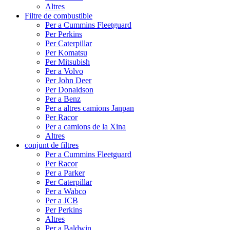
Altres
Filtre de combustible
Per a Cummins Fleetguard
Per Perkins
Per Caterpillar
Per Komatsu
Per Mitsubish
Per a Volvo
Per John Deer
Per Donaldson
Per a Benz
Per a altres camions Janpan
Per Racor
Per a camions de la Xina
Altres
conjunt de filtres
Per a Cummins Fleetguard
Per Racor
Per a Parker
Per Caterpillar
Per a Wabco
Per a JCB
Per Perkins
Altres
Per a Baldwin