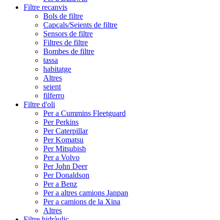
Filtre recanvis
Bols de filtre
Capçals/Seients de filtre
Sensors de filtre
Filtres de filtre
Bombes de filtre
tassa
habitatge
Altres
seient
filferro
Filtre d'oli
Per a Cummins Fleetguard
Per Perkins
Per Caterpillar
Per Komatsu
Per Mitsubish
Per a Volvo
Per John Deer
Per Donaldson
Per a Benz
Per a altres camions Janpan
Per a camions de la Xina
Altres
Filtre hidràulic