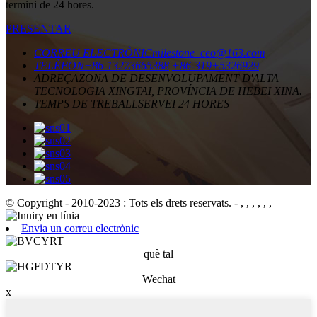
termini de 24 hores.
PRESENTAR
CORREU ELECTRÒNIC
milestone_ceo@163.com
TELÈFON
+86-13273665388
+86-319+5326929
ADREÇA
ZONA DE DESENVOLUPAMENT D'ALTA
TECNOLOGIA XINGTAI, PROVÍNCIA DE HEBEI XINA.
TEMPS DE TREBALL
SERVEI 24 HORES
© Copyright - 2010-2023 : Tots els drets reservats.
- , , , , , ,
Envia un correu electrònic
què tal
Wechat
x