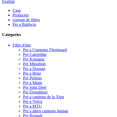
English
Casa
Productes
conjunt de filtres
Per a Baldwin
Categories
Filtre d'aire
Per a Cummins Fleetguard
Per Caterpillar
Per Komatsu
Per Mitsubish
Per a Doosan
Per a Benz
Per Perkins
Per a Mann
Per John Deer
Per Donaldson
Per a camions de la Xina
Per a Volvo
Per a MTU
Per a altres camions Janpan
Per Renault