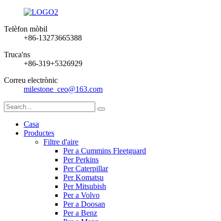
Telèfon mòbil
+86-13273665388
Truca'ns
+86-319+5326929
Correu electrònic
milestone_ceo@163.com
Casa
Productes
Filtre d'aire
Per a Cummins Fleetguard
Per Perkins
Per Caterpillar
Per Komatsu
Per Mitsubish
Per a Volvo
Per a Doosan
Per a Benz