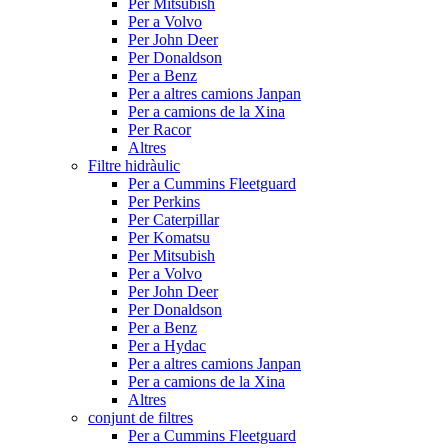
Per Mitsubish
Per a Volvo
Per John Deer
Per Donaldson
Per a Benz
Per a altres camions Janpan
Per a camions de la Xina
Per Racor
Altres
Filtre hidràulic
Per a Cummins Fleetguard
Per Perkins
Per Caterpillar
Per Komatsu
Per Mitsubish
Per a Volvo
Per John Deer
Per Donaldson
Per a Benz
Per a Hydac
Per a altres camions Janpan
Per a camions de la Xina
Altres
conjunt de filtres
Per a Cummins Fleetguard