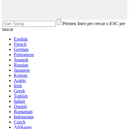
Premeu Intro per cercar o ESC per
tancar
English
French
German
Portuguese
Spanish
Russian
Japanese
Korean
Arabic
Irish
Greek
Turkish
Italian
Danish
Romanian
Indonesian
Czech
Afrikaans