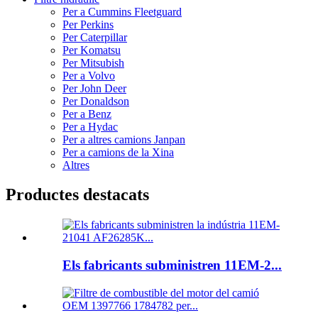
Per a Cummins Fleetguard
Per Perkins
Per Caterpillar
Per Komatsu
Per Mitsubish
Per a Volvo
Per John Deer
Per Donaldson
Per a Benz
Per a Hydac
Per a altres camions Janpan
Per a camions de la Xina
Altres
Productes destacats
Els fabricants subministren 11EM-2...