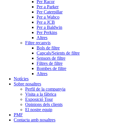
Per Racor
Per a Parker
Per Caterpillar
Per a Wabco
Per a JCB
Per a Baldwin
Per Perkins
Altres
Filtre recanvis
Bols de filtre
Capçals/Seients de filtre
Sensors de filtre
Filtres de filtre
Bombes de filtre
Altres
Notícies
Sobre nosaltres
Perfil de la companyia
Visita a la fàbrica
Exposició Tour
Opinions dels clients
El nostre equip
PMF
Contacta amb nosaltres