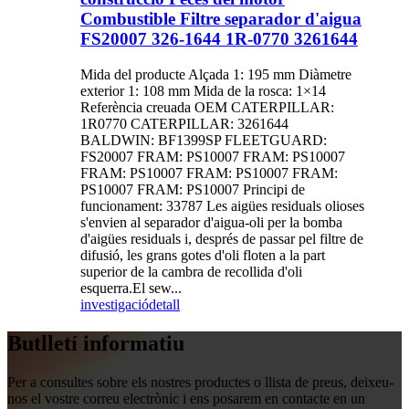
Combustible Filtre separador d'aigua
FS20007 326-1644 1R-0770 3261644
Mida del producte Alçada 1: 195 mm Diàmetre
exterior 1: 108 mm Mida de la rosca: 1×14
Referència creuada OEM CATERPILLAR:
1R0770 CATERPILLAR: 3261644
BALDWIN: BF1399SP FLEETGUARD:
FS20007 FRAM: PS10007 FRAM: PS10007
FRAM: PS10007 FRAM: PS10007 FRAM:
PS10007 FRAM: PS10007 Principi de
funcionament: 33787 Les aigües residuals olioses
s'envien al separador d'aigua-oli per la bomba
d'aigües residuals i, després de passar pel filtre de
difusió, les grans gotes d'oli floten a la part
superior de la cambra de recollida d'oli
esquerra.El sew...
investigació
detall
Butlletí informatiu
Per a consultes sobre els nostres productes o llista de preus, deixeu-
nos el vostre correu electrònic i ens posarem en contacte en un