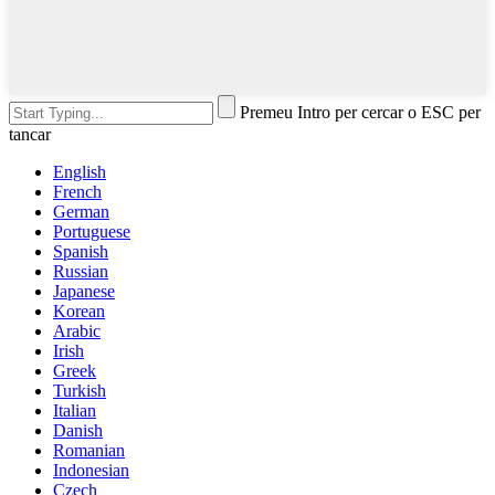
Premeu Intro per cercar o ESC per
tancar
English
French
German
Portuguese
Spanish
Russian
Japanese
Korean
Arabic
Irish
Greek
Turkish
Italian
Danish
Romanian
Indonesian
Czech