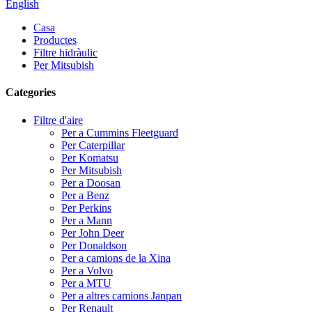
English
Casa
Productes
Filtre hidràulic
Per Mitsubish
Categories
Filtre d'aire
Per a Cummins Fleetguard
Per Caterpillar
Per Komatsu
Per Mitsubish
Per a Doosan
Per a Benz
Per Perkins
Per a Mann
Per John Deer
Per Donaldson
Per a camions de la Xina
Per a Volvo
Per a MTU
Per a altres camions Janpan
Per Renault