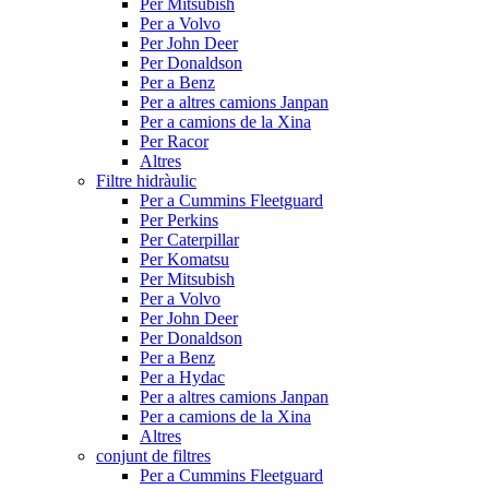
Per Mitsubish
Per a Volvo
Per John Deer
Per Donaldson
Per a Benz
Per a altres camions Janpan
Per a camions de la Xina
Per Racor
Altres
Filtre hidràulic
Per a Cummins Fleetguard
Per Perkins
Per Caterpillar
Per Komatsu
Per Mitsubish
Per a Volvo
Per John Deer
Per Donaldson
Per a Benz
Per a Hydac
Per a altres camions Janpan
Per a camions de la Xina
Altres
conjunt de filtres
Per a Cummins Fleetguard