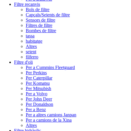
Filtre recanvis
Bols de filtre
Capçals/Seients de filtre
Sensors de filtre
Filtres de filtre
Bombes de filtre
tassa
habitatge
Altres
seient
filferro
Filtre d'oli
Per a Cummins Fleetguard
Per Perkins
Per Caterpillar
Per Komatsu
Per Mitsubish
Per a Volvo
Per John Deer
Per Donaldson
Per a Benz
Per a altres camions Janpan
Per a camions de la Xina
Altres
Filtre hidràulic