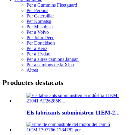
Per a Cummins Fleetguard
Per Perkins
Per Caterpillar
Per Komatsu
Per Mitsubish
Per a Volvo
Per John Deer
Per Donaldson
Per a Benz
Per a Hydac
Per a altres camions Janpan
Per a camions de la Xina
Altres
Productes destacats
Els fabricants subministren 11EM-2...