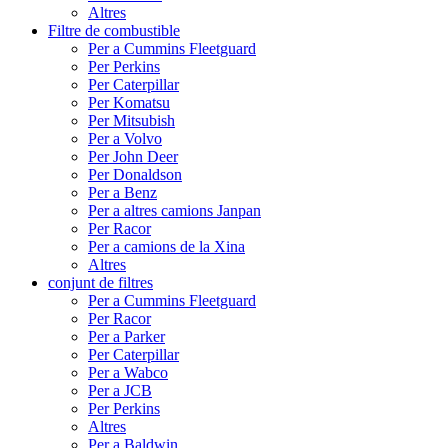
Altres
Filtre de combustible
Per a Cummins Fleetguard
Per Perkins
Per Caterpillar
Per Komatsu
Per Mitsubish
Per a Volvo
Per John Deer
Per Donaldson
Per a Benz
Per a altres camions Janpan
Per Racor
Per a camions de la Xina
Altres
conjunt de filtres
Per a Cummins Fleetguard
Per Racor
Per a Parker
Per Caterpillar
Per a Wabco
Per a JCB
Per Perkins
Altres
Per a Baldwin