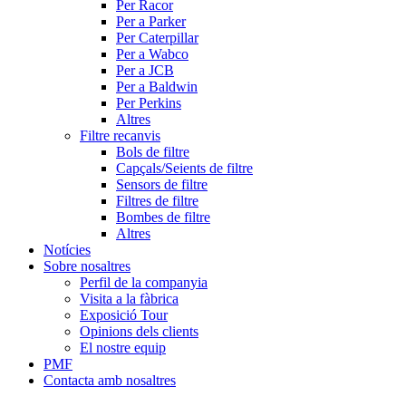
Per Racor
Per a Parker
Per Caterpillar
Per a Wabco
Per a JCB
Per a Baldwin
Per Perkins
Altres
Filtre recanvis
Bols de filtre
Capçals/Seients de filtre
Sensors de filtre
Filtres de filtre
Bombes de filtre
Altres
Notícies
Sobre nosaltres
Perfil de la companyia
Visita a la fàbrica
Exposició Tour
Opinions dels clients
El nostre equip
PMF
Contacta amb nosaltres