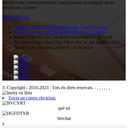
nos el vostre correu electrònic i ens posarem en contacte en un
termini de 24 hores.
PRESENTAR
CORREU ELECTRÒNIC
milestone_ceo@163.com
TELÈFON
+86-13273665388
+86-319+5326929
ADREÇA
ZONA DE DESENVOLUPAMENT D'ALTA
TECNOLOGIA XINGTAI, PROVÍNCIA DE HEBEI XINA.
TEMPS DE TREBALL
SERVEI 24 HORES
© Copyright - 2010-2023 : Tots els drets reservats.
- , , , , , ,
Envia un correu electrònic
què tal
Wechat
x