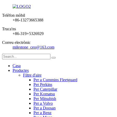
Telèfon mòbil
+86-13273665388
Truca'ns
+86-319+5326929
Correu electrònic
milestone_ceo@163.com
Casa
Productes
Filtre d'aire
Per a Cummins Fleetguard
Per Perkins
Per Caterpillar
Per Komatsu
Per Mitsubish
Per a Volvo
Per a Doosan
Per a Benz