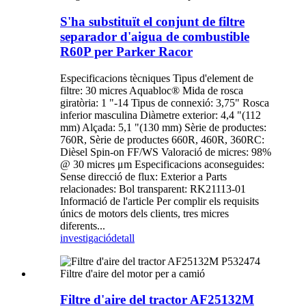
S'ha substituït el conjunt de filtre
separador d'aigua de combustible
R60P per Parker Racor
Especificacions tècniques Tipus d'element de
filtre: 30 micres Aquabloc® Mida de rosca
giratòria: 1 "-14 Tipus de connexió: 3,75" Rosca
inferior masculina Diàmetre exterior: 4,4 "(112
mm) Alçada: 5,1 "(130 mm) Sèrie de productes:
760R, Sèrie de productes 660R, 460R, 360RC:
Dièsel Spin-on FF/WS Valoració de micres: 98%
@ 30 micres μm Especificacions aconseguides:
Sense direcció de flux: Exterior a Parts
relacionades: Bol transparent: RK21113-01
Informació de l'article Per complir els requisits
únics de motors dels clients, tres micres
diferents...
investigació
detall
Filtre d'aire del tractor AF25132M