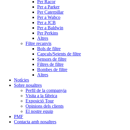
Per Racor
Per a Parker
Per Caterpillar
Per a Wabco
Per a JCB
Per a Baldwin
Per Perkins
Altres
Filtre recanvis
Bols de filtre
Capçals/Seients de filtre
Sensors de filtre
Filtres de filtre
Bombes de filtre
Altres
Notícies
Sobre nosaltres
Perfil de la companyia
Visita a la fàbrica
Exposició Tour
Opinions dels clients
El nostre equip
PMF
Contacta amb nosaltres