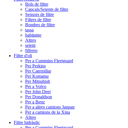
Bols de filtre
Capçals/Seients de filtre
Sensors de filtre
Filtres de filtre
Bombes de filtre
tassa
habitatge
Altres
seient
filferro
Filtre d'oli
Per a Cummins Fleetguard
Per Perkins
Per Caterpillar
Per Komatsu
Per Mitsubish
Per a Volvo
Per John Deer
Per Donaldson
Per a Benz
Per a altres camions Janpan
Per a camions de la Xina
Altres
Filtre hidràulic
Per a Cummins Fleetguard