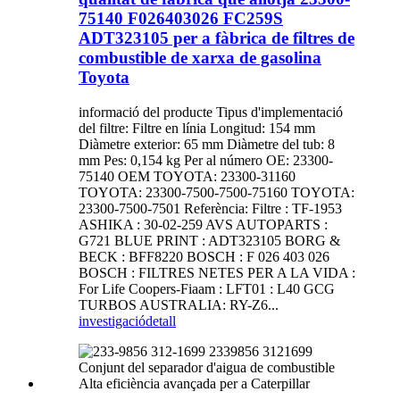
75140 F026403026 FC259S
ADT323105 per a fàbrica de filtres de
combustible de xarxa de gasolina
Toyota
informació del producte Tipus d'implementació
del filtre: Filtre en línia Longitud: 154 mm
Diàmetre exterior: 65 mm Diàmetre del tub: 8
mm Pes: 0,154 kg Per al número OE: 23300-
75140 OEM TOYOTA: 23300-31160
TOYOTA: 23300-7500-7500-75160 TOYOTA:
23300-7500-7501 Referència: Filtre : TF-1953
ASHIKA : 30-02-259 AVS AUTOPARTS :
G721 BLUE PRINT : ADT323105 BORG &
BECK : BFF8220 BOSCH : F 026 403 026
BOSCH : FILTRES NETES PER A LA VIDA :
For Life Coopers-Fiaam : LFT01 : L40 GCG
TURBOS AUSTRALIA: RY-Z6...
investigació
detall