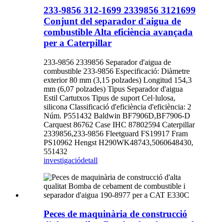
233-9856 312-1699 2339856 3121699
Conjunt del separador d'aigua de
combustible Alta eficiència avançada
per a Caterpillar
233-9856 2339856 Separador d'aigua de
combustible 233-9856 Especificació: Diàmetre
exterior 80 mm (3,15 polzades) Longitud 154,3
mm (6,07 polzades) Tipus Separador d'aigua
Estil Cartutxos Tipus de suport Cel·lulosa,
silicona Classificació d'eficiència d'eficiència: 2
Núm. P551432 Baldwin BF7906D,BF7906-D
Carquest 86762 Case IHC 87802594 Caterpillar
2339856,233-9856 Fleetguard FS19917 Fram
PS10962 Hengst H290WK48743,5060648430,
551432
investigació
detall
Peces de maquinària de construcció