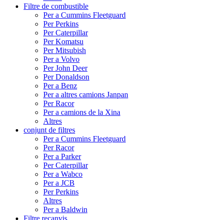
Filtre de combustible
Per a Cummins Fleetguard
Per Perkins
Per Caterpillar
Per Komatsu
Per Mitsubish
Per a Volvo
Per John Deer
Per Donaldson
Per a Benz
Per a altres camions Janpan
Per Racor
Per a camions de la Xina
Altres
conjunt de filtres
Per a Cummins Fleetguard
Per Racor
Per a Parker
Per Caterpillar
Per a Wabco
Per a JCB
Per Perkins
Altres
Per a Baldwin
Filtre recanvis