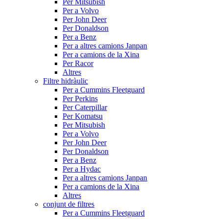
Per Mitsubish
Per a Volvo
Per John Deer
Per Donaldson
Per a Benz
Per a altres camions Janpan
Per a camions de la Xina
Per Racor
Altres
Filtre hidràulic
Per a Cummins Fleetguard
Per Perkins
Per Caterpillar
Per Komatsu
Per Mitsubish
Per a Volvo
Per John Deer
Per Donaldson
Per a Benz
Per a Hydac
Per a altres camions Janpan
Per a camions de la Xina
Altres
conjunt de filtres
Per a Cummins Fleetguard