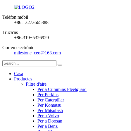
Telèfon mòbil
+86-13273665388
Truca'ns
+86-319+5326929
Correu electrònic
milestone_ceo@163.com
Casa
Productes
Filtre d'aire
Per a Cummins Fleetguard
Per Perkins
Per Caterpillar
Per Komatsu
Per Mitsubish
Per a Volvo
Per a Doosan
Per a Benz