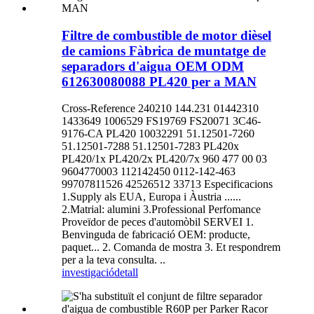
Filtre de combustible de motor dièsel
de camions Fàbrica de muntatge de
separadors d'aigua OEM ODM
612630080088 PL420 per a MAN
Cross-Reference 240210 144.231 01442310
1433649 1006529 FS19769 FS20071 3C46-
9176-CA PL420 10032291 51.12501-7260
51.12501-7288 51.12501-7283 PL420x
PL420/1x PL420/2x PL420/7x 960 477 00 03
9604770003 112142450 0112-142-463
99707811526 42526512 33713 Especificacions
1.Supply als EUA, Europa i Àustria ......
2.Matrial: alumini 3.Professional Perfomance
Proveïdor de peces d'automòbil SERVEI 1.
Benvinguda de fabricació OEM: producte,
paquet... 2. Comanda de mostra 3. Et respondrem
per a la teva consulta. ..
investigació
detall