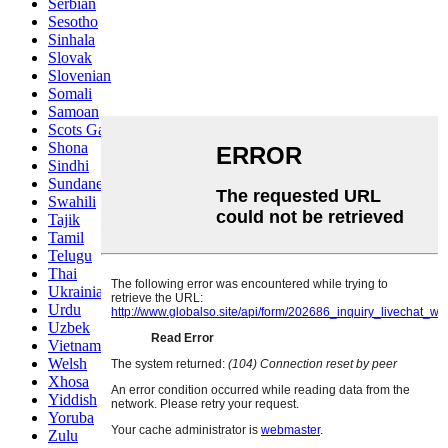
Serbian
Sesotho
Sinhala
Slovak
Slovenian
Somali
Samoan
Scots Gaelic
Shona
Sindhi
Sundanese
Swahili
Tajik
Tamil
Telugu
Thai
Ukrainian
Urdu
Uzbek
Vietnamese
Welsh
Xhosa
Yiddish
Yoruba
Zulu