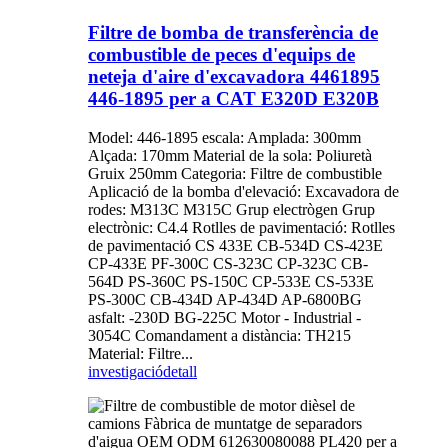
Filtre de bomba de transferència de
combustible de peces d'equips de
neteja d'aire d'excavadora 4461895
446-1895 per a CAT E320D E320B
Model: 446-1895 escala: Amplada: 300mm
Alçada: 170mm Material de la sola: Poliuretà
Gruix 250mm Categoria: Filtre de combustible
Aplicació de la bomba d'elevació: Excavadora de
rodes: M313C M315C Grup electrògen Grup
electrònic: C4.4 Rotlles de pavimentació: Rotlles
de pavimentació CS 433E CB-534D CS-423E
CP-433E PF-300C CS-323C CP-323C CB-
564D PS-360C PS-150C CP-533E CS-533E
PS-300C CB-434D AP-434D AP-6800BG
asfalt: -230D BG-225C Motor - Industrial -
3054C Comandament a distància: TH215
Material: Filtre...
investigació
detall