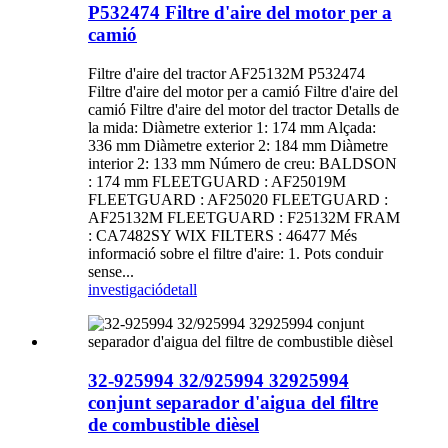
P532474 Filtre d'aire del motor per a
camió
Filtre d'aire del tractor AF25132M P532474
Filtre d'aire del motor per a camió Filtre d'aire del
camió Filtre d'aire del motor del tractor Detalls de
la mida: Diàmetre exterior 1: 174 mm Alçada:
336 mm Diàmetre exterior 2: 184 mm Diàmetre
interior 2: 133 mm Número de creu: BALDSON
: 174 mm FLEETGUARD : AF25019M
FLEETGUARD : AF25020 FLEETGUARD :
AF25132M FLEETGUARD : F25132M FRAM
: CA7482SY WIX FILTERS : 46477 Més
informació sobre el filtre d'aire: 1. Pots conduir
sense...
investigació
detall
32-925994 32/925994 32925994
conjunt separador d'aigua del filtre
de combustible dièsel