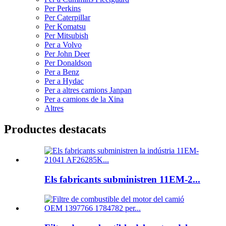
Per Perkins
Per Caterpillar
Per Komatsu
Per Mitsubish
Per a Volvo
Per John Deer
Per Donaldson
Per a Benz
Per a Hydac
Per a altres camions Janpan
Per a camions de la Xina
Altres
Productes destacats
Els fabricants subministren 11EM-2...