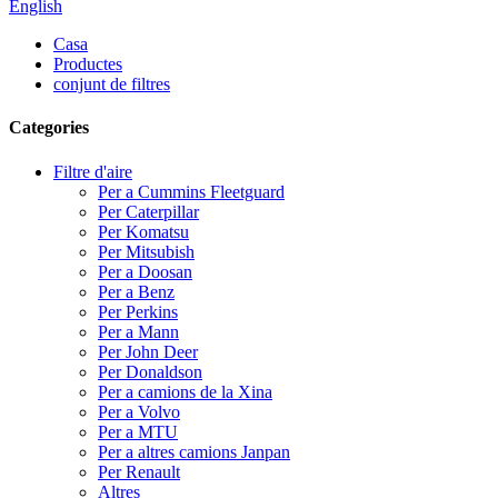
English
Casa
Productes
conjunt de filtres
Categories
Filtre d'aire
Per a Cummins Fleetguard
Per Caterpillar
Per Komatsu
Per Mitsubish
Per a Doosan
Per a Benz
Per Perkins
Per a Mann
Per John Deer
Per Donaldson
Per a camions de la Xina
Per a Volvo
Per a MTU
Per a altres camions Janpan
Per Renault
Altres