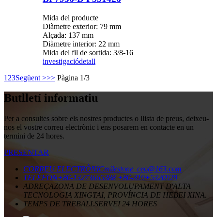
Mida del producte
Diàmetre exterior: 79 mm
Alçada: 137 mm
Diàmetre interior: 22 mm
Mida del fil de sortida: 3/8-16
investigació
detall
1
2
3
Següent >
>>
Pàgina 1/3
Butlletí informatiu
Per a consultes sobre els nostres productes o llista de preus, deixeu-
nos el vostre correu electrònic i ens posarem en contacte en un
termini de 24 hores.
PRESENTAR
CORREU ELECTRÒNIC
milestone_ceo@163.com
TELÈFON
+86-13273665388
+86-319+5326929
ADREÇA
ZONA DE DESENVOLUPAMENT D'ALTA
TECNOLOGIA XINGTAI, PROVÍNCIA DE HEBEI XINA.
TEMPS DE TREBALL
SERVEI 24 HORES