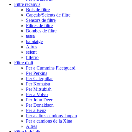
Filtre recanvis
Bols de filtre
Capçals/Seients de filtre
Sensors de filtre
Filtres de filtre
Bombes de filtre
tassa
habitatge
Altres
seient
filferro
Filtre d'oli
Per a Cummins Fleetguard
Per Perkins
Per Caterpillar
Per Komatsu
Per Mitsubish
Per a Volvo
Per John Deer
Per Donaldson
Per a Benz
Per a altres camions Janpan
Per a camions de la Xina
Altres
Filtre hidràulic