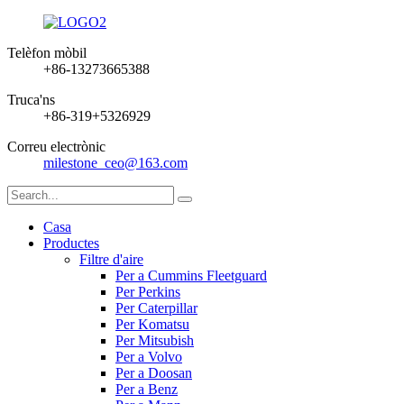
Telèfon mòbil
+86-13273665388
Truca'ns
+86-319+5326929
Correu electrònic
milestone_ceo@163.com
Casa
Productes
Filtre d'aire
Per a Cummins Fleetguard
Per Perkins
Per Caterpillar
Per Komatsu
Per Mitsubish
Per a Volvo
Per a Doosan
Per a Benz