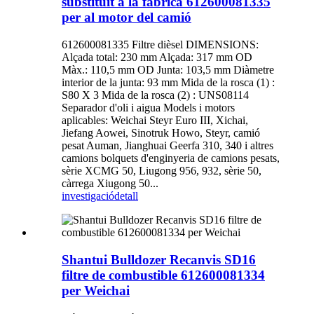
substituït a la fàbrica 612600081335
per al motor del camió
612600081335 Filtre dièsel DIMENSIONS:
Alçada total: 230 mm Alçada: 317 mm OD
Màx.: 110,5 mm OD Junta: 103,5 mm Diàmetre
interior de la junta: 93 mm Mida de la rosca (1) :
S80 X 3 Mida de la rosca (2) : UNS08114
Separador d'oli i aigua Models i motors
aplicables: Weichai Steyr Euro III, Xichai,
Jiefang Aowei, Sinotruk Howo, Steyr, camió
pesat Auman, Jianghuai Geerfa 310, 340 i altres
camions bolquets d'enginyeria de camions pesats,
sèrie XCMG 50, Liugong 956, 932, sèrie 50,
càrrega Xiugong 50...
investigació
detall
Shantui Bulldozer Recanvis SD16
filtre de combustible 612600081334
per Weichai