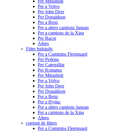
Per Mitsubish
Per a Volvo
Per John Deer
Per Donaldson
Per a Benz
Per a altres camions Janpan
Per a camions de la Xina
Per Racor
Altres
Filtre hidràulic
Per a Cummins Fleetguard
Per Perkins
Per Caterpillar
Per Komatsu
Per Mitsubish
Per a Volvo
Per John Deer
Per Donaldson
Per a Benz
Per a Hydac
Per a altres camions Janpan
Per a camions de la Xina
Altres
conjunt de filtres
Per a Cummins Fleetguard