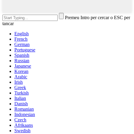
Premeu Intro per cercar o ESC per
tancar
English
French
German
Portuguese
Spanish
Russian
Japanese
Korean
Arabic
Irish
Greek
Turkish
Italian
Danish
Romanian
Indonesian
Czech
Afrikaans
Swedish