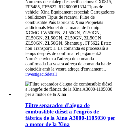
Números de catàleg d'especificacions: CX0815,
FF5485, FF5622, 612600081334 Tipus de
vehicle: Xina Equipament especial: Carregadores
i bulldozers Tipus de recanvi: Filtre de
combustible País fabricant: Xina Propietats
addicionals Model de la marca de l'equip:
XCMG LW500FN, ZL50GN, ZL50GN,
ZL50GN, ZL50GN, ZL50GN, ZL50GN,
ZL50GN, ZL50GN, Shantuug , FF5622 Estat:
nou Transport: 1. La comanda es processarà a
temps després de confirmar el pagament.2.
Només enviem a l'adreça de comanda
confirmada.La vostra adreça de comanda ha de
coincidir amb la vostra adreça d'enviament...
investigació
detall
Filtre separador d'aigua de
combustible dièsel a l'engròs de
fàbrica de la Xina A3000-1105030 per
a motor de la Xina