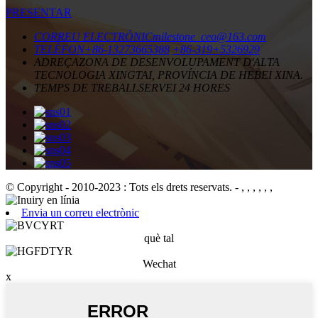
PRESENTAR
CORREU ELECTRÒNIC
milestone_ceo@163.com
TELÈFON
+86-13273665388
+86-319+5326929
ADREÇA
ZONA DE DESENVOLUPAMENT D'ALTA
TECNOLOGIA XINGTAI, PROVÍNCIA DE HEBEI XINA.
TEMPS DE TREBALL
SERVEI 24 HORES
© Copyright - 2010-2023 : Tots els drets reservats.
- , , , , , ,
Envia un correu electrònic
què tal
Wechat
x