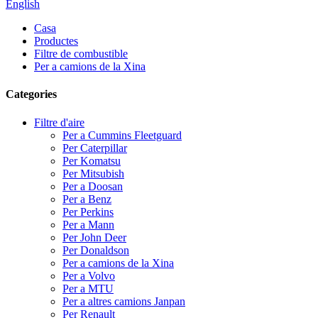
English
Casa
Productes
Filtre de combustible
Per a camions de la Xina
Categories
Filtre d'aire
Per a Cummins Fleetguard
Per Caterpillar
Per Komatsu
Per Mitsubish
Per a Doosan
Per a Benz
Per Perkins
Per a Mann
Per John Deer
Per Donaldson
Per a camions de la Xina
Per a Volvo
Per a MTU
Per a altres camions Janpan
Per Renault