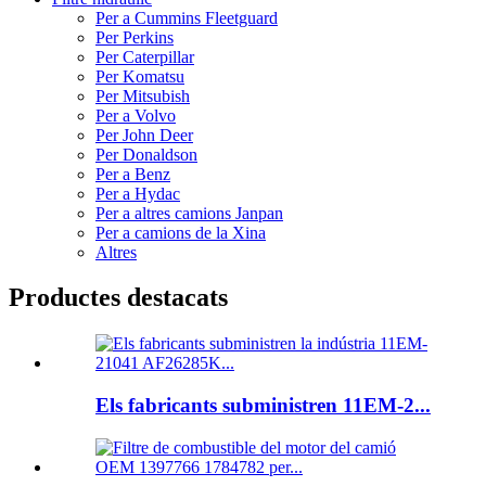
Per a Cummins Fleetguard
Per Perkins
Per Caterpillar
Per Komatsu
Per Mitsubish
Per a Volvo
Per John Deer
Per Donaldson
Per a Benz
Per a Hydac
Per a altres camions Janpan
Per a camions de la Xina
Altres
Productes destacats
Els fabricants subministren 11EM-2...