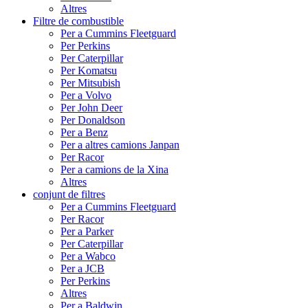
Altres
Filtre de combustible
Per a Cummins Fleetguard
Per Perkins
Per Caterpillar
Per Komatsu
Per Mitsubish
Per a Volvo
Per John Deer
Per Donaldson
Per a Benz
Per a altres camions Janpan
Per Racor
Per a camions de la Xina
Altres
conjunt de filtres
Per a Cummins Fleetguard
Per Racor
Per a Parker
Per Caterpillar
Per a Wabco
Per a JCB
Per Perkins
Altres
Per a Baldwin