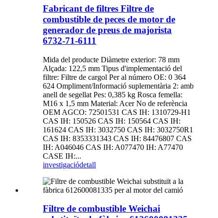
Fabricant de filtres Filtre de
combustible de peces de motor de
generador de preus de majorista
6732-71-6111
Mida del producte Diàmetre exterior: 78 mm
Alçada: 122,5 mm Tipus d'implementació del
filtre: Filtre de cargol Per al número OE: 0 364
624 Ompliment/Informació suplementària 2: amb
anell de segellat Pes: 0,385 kg Rosca femella:
M16 x 1,5 mm Material: Acer No de referència
OEM AGCO: 72501531 CAS IH: 1310729-H1
CAS IH: 150526 CAS IH: 150564 CAS IH:
161624 CAS IH: 3032750 CAS IH: 3032750R1
CAS IH: 8353331343 CAS IH: 84476807 CAS
IH: A046046 CAS IH: A077470 IH: A77470
CASE IH:...
investigació
detall
Filtre de combustible Weichai