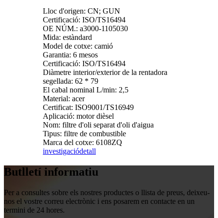
Lloc d'origen: CN; GUN
Certificació: ISO/TS16494
OE NÚM.: a3000-1105030
Mida: estàndard
Model de cotxe: camió
Garantia: 6 mesos
Certificació: ISO/TS16494
Diàmetre interior/exterior de la rentadora
segellada: 62 * 79
El cabal nominal L/min: 2,5
Material: acer
Certificat: ISO9001/TS16949
Aplicació: motor dièsel
Nom: filtre d'oli separat d'oli d'aigua
Tipus: filtre de combustible
Marca del cotxe: 6108ZQ
investigació
detall
Butlletí informatiu
Per a consultes sobre els nostres productes o llista de preus, deixeu-
nos el vostre correu electrònic i ens posarem en contacte en un
termini de 24 hores.