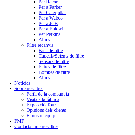
Per Racor
Per a Parker
Per Caterpillar
Per a Wabco
Per a JCB
Per a Baldwin
Per Perkins
Altres
Filtre recanvis
Bols de filtre
Capçals/Seients de filtre
Sensors de filtre
Filtres de filtre
Bombes de filtre
Altres
Notícies
Sobre nosaltres
Perfil de la companyia
Visita a la fàbrica
Exposició Tour
Opinions dels clients
El nostre equip
PMF
Contacta amb nosaltres