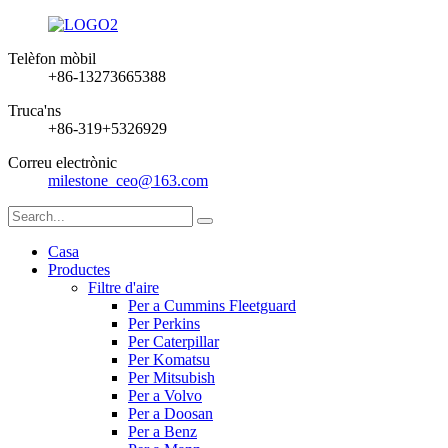
Telèfon mòbil
+86-13273665388
Truca'ns
+86-319+5326929
Correu electrònic
milestone_ceo@163.com
Casa
Productes
Filtre d'aire
Per a Cummins Fleetguard
Per Perkins
Per Caterpillar
Per Komatsu
Per Mitsubish
Per a Volvo
Per a Doosan
Per a Benz