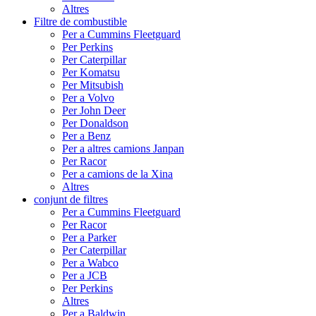
Altres
Filtre de combustible
Per a Cummins Fleetguard
Per Perkins
Per Caterpillar
Per Komatsu
Per Mitsubish
Per a Volvo
Per John Deer
Per Donaldson
Per a Benz
Per a altres camions Janpan
Per Racor
Per a camions de la Xina
Altres
conjunt de filtres
Per a Cummins Fleetguard
Per Racor
Per a Parker
Per Caterpillar
Per a Wabco
Per a JCB
Per Perkins
Altres
Per a Baldwin