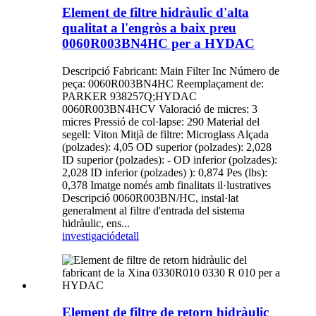
Element de filtre hidràulic d'alta
qualitat a l'engròs a baix preu
0060R003BN4HC per a HYDAC
Descripció Fabricant: Main Filter Inc Número de
peça: 0060R003BN4HC Reemplaçament de:
PARKER 938257Q;HYDAC
0060R003BN4HCV Valoració de micres: 3
micres Pressió de col·lapse: 290 Material del
segell: Viton Mitjà de filtre: Microglass Alçada
(polzades): 4,05 OD superior (polzades): 2,028
ID superior (polzades): - OD inferior (polzades):
2,028 ID inferior (polzades) ): 0,874 Pes (lbs):
0,378 Imatge només amb finalitats il·lustratives
Descripció 0060R003BN/HC, instal·lat
generalment al filtre d'entrada del sistema
hidràulic, ens...
investigació
detall
Element de filtre de retorn hidràulic