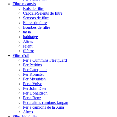
Filtre recanvis
Bols de filtre
Capçals/Seients de filtre
Sensors de filtre
Filtres de filtre
Bombes de filtre
tassa
habitatge
Altres
seient
filferro
Filtre d'oli
Per a Cummins Fleetguard
Per Perkins
Per Caterpillar
Per Komatsu
Per Mitsubish
Per a Volvo
Per John Deer
Per Donaldson
Per a Benz
Per a altres camions Janpan
Per a camions de la Xina
Altres
Filtre hidràulic