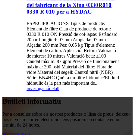
del fabricant de la Xina 0330R010
0330 R 010 per a HYDAC
ESPECIFICACIONS Tipus de producte:
Element de filtre Clau de producte de retorn:
0330 R 010 ON Pressió de col·lapse: Estàndard
20bar Longitud: 97 mm Amplada: 97 mm
Alçada: 200 mm Pes: 0,65 kg Tipus d'element:
Element de cartutx Aplicació: Retorn Valoració
de micres: 10 micres Valoració beta: ≥100
Caudal màxim: 87 gpm Pressió de funcionament
màxima: 290 psid Material del filtre: Fibra de
vidre Material del segell: Cautxú nitril (NBR)
Sèrie: BN4HC Què fa un filtre hidràulic?El fluid
hidràulic és la part més important de...
investigació
detall
Butlletí informatiu
Per a consultes sobre els nostres productes o llista de preus, deixeu-
nos el vostre correu electrònic i ens posarem en contacte en un
termini de 24 hores.