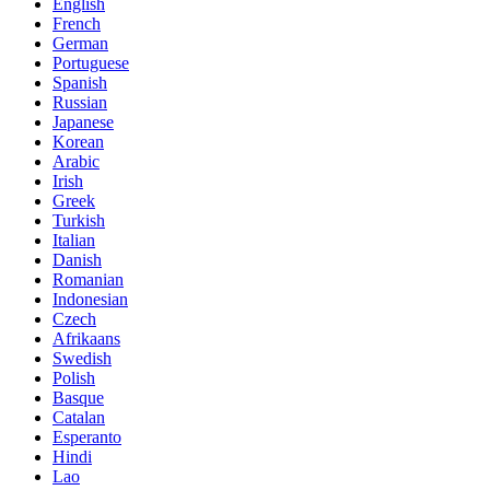
English
French
German
Portuguese
Spanish
Russian
Japanese
Korean
Arabic
Irish
Greek
Turkish
Italian
Danish
Romanian
Indonesian
Czech
Afrikaans
Swedish
Polish
Basque
Catalan
Esperanto
Hindi
Lao