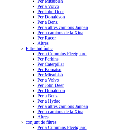
Per Mitsubish
Per a Volvo
Per John Deer
Per Donaldson
Per a Benz
Per a altres camions Janpan
Per a camions de la Xina
Per Racor
Altres
Filtre hidràulic
Per a Cummins Fleetguard
Per Perkins
Per Caterpillar
Per Komatsu
Per Mitsubish
Per a Volvo
Per John Deer
Per Donaldson
Per a Benz
Per a Hydac
Per a altres camions Janpan
Per a camions de la Xina
Altres
conjunt de filtres
Per a Cummins Fleetguard