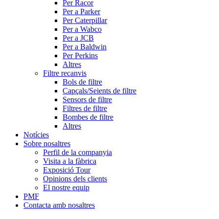
Per Racor
Per a Parker
Per Caterpillar
Per a Wabco
Per a JCB
Per a Baldwin
Per Perkins
Altres
Filtre recanvis
Bols de filtre
Capçals/Seients de filtre
Sensors de filtre
Filtres de filtre
Bombes de filtre
Altres
Notícies
Sobre nosaltres
Perfil de la companyia
Visita a la fàbrica
Exposició Tour
Opinions dels clients
El nostre equip
PMF
Contacta amb nosaltres