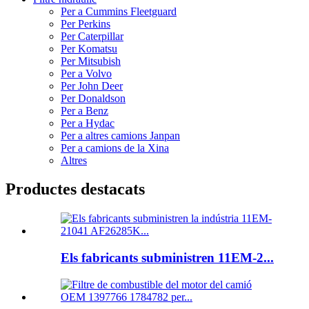
Per a Cummins Fleetguard
Per Perkins
Per Caterpillar
Per Komatsu
Per Mitsubish
Per a Volvo
Per John Deer
Per Donaldson
Per a Benz
Per a Hydac
Per a altres camions Janpan
Per a camions de la Xina
Altres
Productes destacats
Els fabricants subministren 11EM-2...