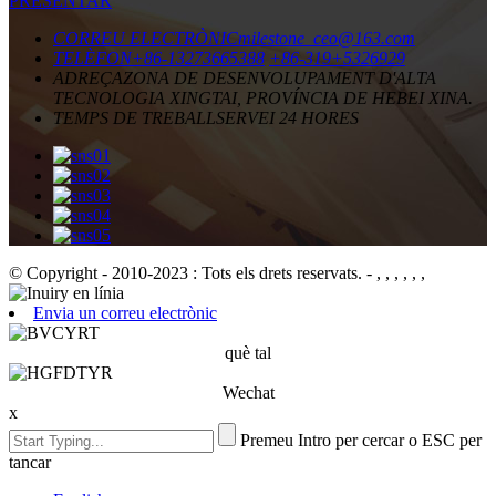
PRESENTAR
CORREU ELECTRÒNIC
milestone_ceo@163.com
TELÈFON
+86-13273665388
+86-319+5326929
ADREÇA
ZONA DE DESENVOLUPAMENT D'ALTA
TECNOLOGIA XINGTAI, PROVÍNCIA DE HEBEI XINA.
TEMPS DE TREBALL
SERVEI 24 HORES
© Copyright - 2010-2023 : Tots els drets reservats.
- , , , , , ,
Envia un correu electrònic
què tal
Wechat
x
Premeu Intro per cercar o ESC per
tancar