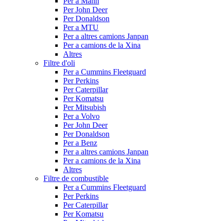
Per a Mann
Per John Deer
Per Donaldson
Per a MTU
Per a altres camions Janpan
Per a camions de la Xina
Altres
Filtre d'oli
Per a Cummins Fleetguard
Per Perkins
Per Caterpillar
Per Komatsu
Per Mitsubish
Per a Volvo
Per John Deer
Per Donaldson
Per a Benz
Per a altres camions Janpan
Per a camions de la Xina
Altres
Filtre de combustible
Per a Cummins Fleetguard
Per Perkins
Per Caterpillar
Per Komatsu