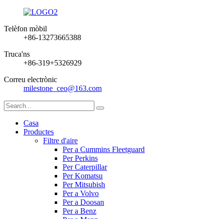
Telèfon mòbil
+86-13273665388
Truca'ns
+86-319+5326929
Correu electrònic
milestone_ceo@163.com
Casa
Productes
Filtre d'aire
Per a Cummins Fleetguard
Per Perkins
Per Caterpillar
Per Komatsu
Per Mitsubish
Per a Volvo
Per a Doosan
Per a Benz