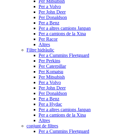
Per Mitsubish
Per a Volvo
Per John Deer
Per Donaldson
Per a Benz
Per a altres camions Janpan
Per a camions de la Xina
Per Racor
Altres
Filtre hidràulic
Per a Cummins Fleetguard
Per Perkins
Per Caterpillar
Per Komatsu
Per Mitsubish
Per a Volvo
Per John Deer
Per Donaldson
Per a Benz
Per a Hydac
Per a altres camions Janpan
Per a camions de la Xina
Altres
conjunt de filtres
Per a Cummins Fleetguard