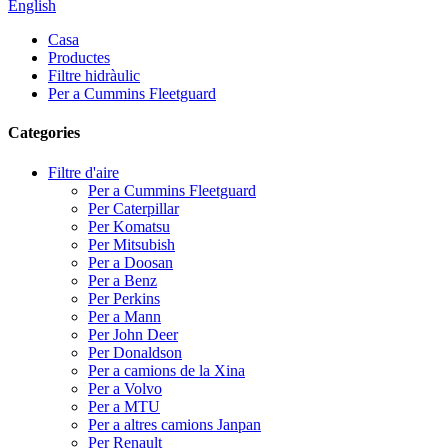
English
Casa
Productes
Filtre hidràulic
Per a Cummins Fleetguard
Categories
Filtre d'aire
Per a Cummins Fleetguard
Per Caterpillar
Per Komatsu
Per Mitsubish
Per a Doosan
Per a Benz
Per Perkins
Per a Mann
Per John Deer
Per Donaldson
Per a camions de la Xina
Per a Volvo
Per a MTU
Per a altres camions Janpan
Per Renault