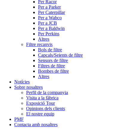
Per Racor
Per a Parker
Per Caterpillar
Per a Wabco
Per a JCB
Per a Baldwin
Per Perkins
Altres
Filtre recanvis
Bols de filtre
Capçals/Seients de filtre
Sensors de filtre
Filtres de filtre
Bombes de filtre
Altres
Notícies
Sobre nosaltres
Perfil de la companyia
Visita a la fàbrica
Exposició Tour
Opinions dels clients
El nostre equip
PMF
Contacta amb nosaltres