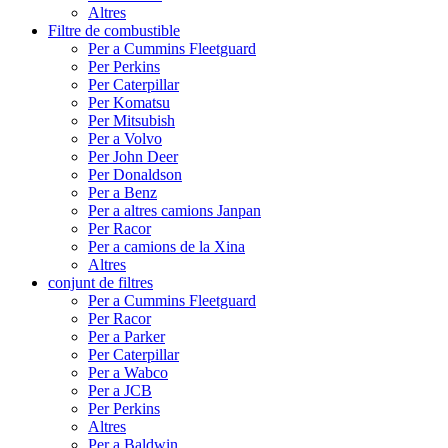
Altres
Filtre de combustible
Per a Cummins Fleetguard
Per Perkins
Per Caterpillar
Per Komatsu
Per Mitsubish
Per a Volvo
Per John Deer
Per Donaldson
Per a Benz
Per a altres camions Janpan
Per Racor
Per a camions de la Xina
Altres
conjunt de filtres
Per a Cummins Fleetguard
Per Racor
Per a Parker
Per Caterpillar
Per a Wabco
Per a JCB
Per Perkins
Altres
Per a Baldwin