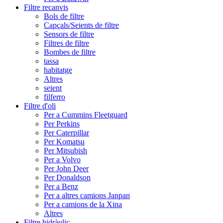
Filtre recanvis
Bols de filtre
Capçals/Seients de filtre
Sensors de filtre
Filtres de filtre
Bombes de filtre
tassa
habitatge
Altres
seient
filferro
Filtre d'oli
Per a Cummins Fleetguard
Per Perkins
Per Caterpillar
Per Komatsu
Per Mitsubish
Per a Volvo
Per John Deer
Per Donaldson
Per a Benz
Per a altres camions Janpan
Per a camions de la Xina
Altres
Filtre hidràulic