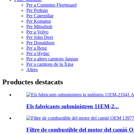
Per a Cummins Fleetguard
Per Perkins
Per Caterpillar
Per Komatsu
Per Mitsubish
Per a Volvo
Per John Deer
Per Donaldson
Per a Benz
Per a Hydac
Per a altres camions Janpan
Per a camions de la Xina
Altres
Productes destacats
Els fabricants subministren 11EM-2...
Filtre de combustible del motor del camió O