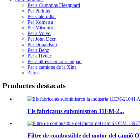
Per a Cummins Fleetguard
Per Perkins
Per Caterpillar
Per Komatsu
Per Mitsubish
Per a Volvo
Per John Deer
Per Donaldson
Per a Benz
Per a Hydac
Per a altres camions Janpan
Per a camions de la Xina
Altres
Productes destacats
Els fabricants subministren 11EM-2...
Filtre de combustible del motor del camió O