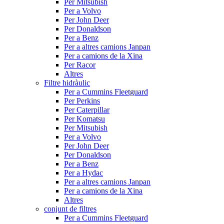
Per Mitsubish
Per a Volvo
Per John Deer
Per Donaldson
Per a Benz
Per a altres camions Janpan
Per a camions de la Xina
Per Racor
Altres
Filtre hidràulic
Per a Cummins Fleetguard
Per Perkins
Per Caterpillar
Per Komatsu
Per Mitsubish
Per a Volvo
Per John Deer
Per Donaldson
Per a Benz
Per a Hydac
Per a altres camions Janpan
Per a camions de la Xina
Altres
conjunt de filtres
Per a Cummins Fleetguard