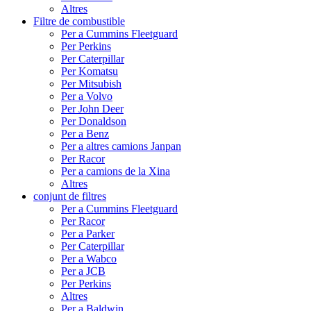
Altres
Filtre de combustible
Per a Cummins Fleetguard
Per Perkins
Per Caterpillar
Per Komatsu
Per Mitsubish
Per a Volvo
Per John Deer
Per Donaldson
Per a Benz
Per a altres camions Janpan
Per Racor
Per a camions de la Xina
Altres
conjunt de filtres
Per a Cummins Fleetguard
Per Racor
Per a Parker
Per Caterpillar
Per a Wabco
Per a JCB
Per Perkins
Altres
Per a Baldwin