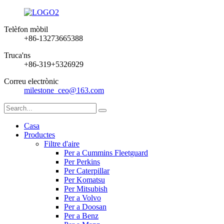
Telèfon mòbil
+86-13273665388
Truca'ns
+86-319+5326929
Correu electrònic
milestone_ceo@163.com
Casa
Productes
Filtre d'aire
Per a Cummins Fleetguard
Per Perkins
Per Caterpillar
Per Komatsu
Per Mitsubish
Per a Volvo
Per a Doosan
Per a Benz