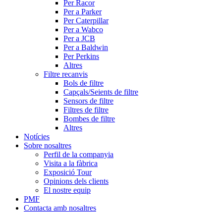
Per Racor
Per a Parker
Per Caterpillar
Per a Wabco
Per a JCB
Per a Baldwin
Per Perkins
Altres
Filtre recanvis
Bols de filtre
Capçals/Seients de filtre
Sensors de filtre
Filtres de filtre
Bombes de filtre
Altres
Notícies
Sobre nosaltres
Perfil de la companyia
Visita a la fàbrica
Exposició Tour
Opinions dels clients
El nostre equip
PMF
Contacta amb nosaltres