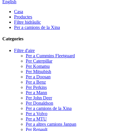
English
Casa
Productes
Filtre hidràulic
Per a camions de la Xina
Categories
Filtre d'aire
Per a Cummins Fleetguard
Per Caterpillar
Per Komatsu
Per Mitsubish
Per a Doosan
Per a Benz
Per Perkins
Per a Mann
Per John Deer
Per Donaldson
Per a camions de la Xina
Per a Volvo
Per a MTU
Per a altres camions Janpan
Per Renault