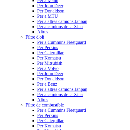
Per a Mann
Per John Deer
Per Donaldson
Per a MTU
Per a altres camions Janpan
Per a camions de la Xina
Altres
Filtre d'oli
Per a Cummins Fleetguard
Per Perkins
Per Caterpillar
Per Komatsu
Per Mitsubish
Per a Volvo
Per John Deer
Per Donaldson
Per a Benz
Per a altres camions Janpan
Per a camions de la Xina
Altres
Filtre de combustible
Per a Cummins Fleetguard
Per Perkins
Per Caterpillar
Per Komatsu