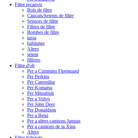
Filtre recanvis
Bols de filtre
Capçals/Seients de filtre
Sensors de filtre
Filtres de filtre
Bombes de filtre
tassa
habitatge
Altres
seient
filferro
Filtre d'oli
Per a Cummins Fleetguard
Per Perkins
Per Caterpillar
Per Komatsu
Per Mitsubish
Per a Volvo
Per John Deer
Per Donaldson
Per a Benz
Per a altres camions Janpan
Per a camions de la Xina
Altres
Filtre hidràulic