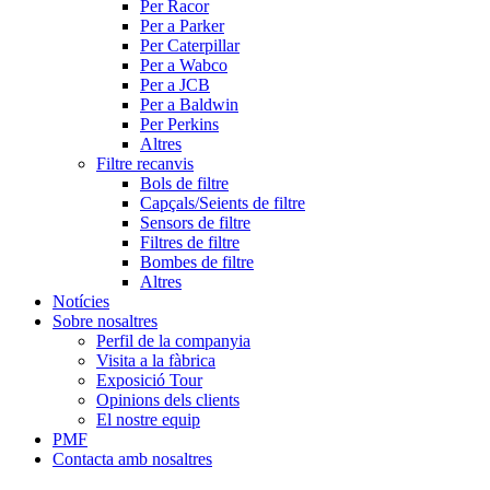
Per Racor
Per a Parker
Per Caterpillar
Per a Wabco
Per a JCB
Per a Baldwin
Per Perkins
Altres
Filtre recanvis
Bols de filtre
Capçals/Seients de filtre
Sensors de filtre
Filtres de filtre
Bombes de filtre
Altres
Notícies
Sobre nosaltres
Perfil de la companyia
Visita a la fàbrica
Exposició Tour
Opinions dels clients
El nostre equip
PMF
Contacta amb nosaltres