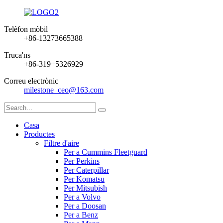
Telèfon mòbil
+86-13273665388
Truca'ns
+86-319+5326929
Correu electrònic
milestone_ceo@163.com
Casa
Productes
Filtre d'aire
Per a Cummins Fleetguard
Per Perkins
Per Caterpillar
Per Komatsu
Per Mitsubish
Per a Volvo
Per a Doosan
Per a Benz