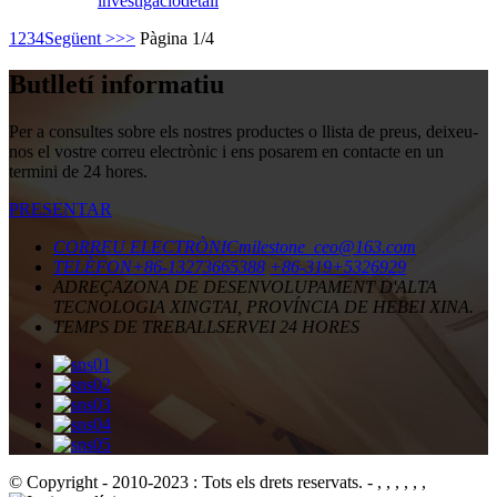
investigació
detall
1
2
3
4
Següent >
>>
Pàgina 1/4
Butlletí informatiu
Per a consultes sobre els nostres productes o llista de preus, deixeu-
nos el vostre correu electrònic i ens posarem en contacte en un
termini de 24 hores.
PRESENTAR
CORREU ELECTRÒNIC
milestone_ceo@163.com
TELÈFON
+86-13273665388
+86-319+5326929
ADREÇA
ZONA DE DESENVOLUPAMENT D'ALTA
TECNOLOGIA XINGTAI, PROVÍNCIA DE HEBEI XINA.
TEMPS DE TREBALL
SERVEI 24 HORES
© Copyright - 2010-2023 : Tots els drets reservats.
- , , , , , ,