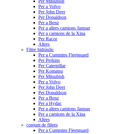
Per Mitsubish
Per a Volvo
Per John Deer
Per Donaldson
Per a Benz
Per a altres camions Janpan
Per a camions de la Xina
Per Racor
Altres
Filtre hidràulic
Per a Cummins Fleetguard
Per Perkins
Per Caterpillar
Per Komatsu
Per Mitsubish
Per a Volvo
Per John Deer
Per Donaldson
Per a Benz
Per a Hydac
Per a altres camions Janpan
Per a camions de la Xina
Altres
conjunt de filtres
Per a Cummins Fleetguard