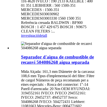
116 4620 IVECO : 190 2133 KAELBLE : 400
01 351 LIEBHERR : 560 1500-351
MERCEDES : 1500-351
MERCEDES030030902
MERCEDES03003330 1560 1500 351
Referència creuada BALDWIN : BF900
BOSCH : 1 457 429 675 BOSCH : N9675
CLEAN FILTERS :...
investigació
detall
Separador d'aigua de combustible de
recanvi 504086268 aigua separada
Mida Alçada: 161,3 mm Diàmetre de la carcassa:
108,6 mm Tipus d'implementació del filtre: Filtre
de cargol Números de peça recomanats per a
eines especials: - Rosca del connector: 1″-14
Parell d'arrencada: 20 Nm OEM HYUNDAI:
3194552161 IVECO: IVECO 294552161:
IVECO: 29452737: 49452737 Iveco:
504086268 IVECO: 504272431 Liebherr:
11081663 Mercedes-Benz: 0004771602