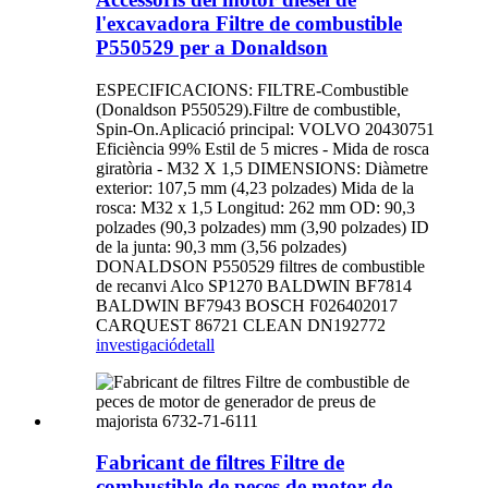
l'excavadora Filtre de combustible
P550529 per a Donaldson
ESPECIFICACIONS: FILTRE-Combustible
(Donaldson P550529).Filtre de combustible,
Spin-On.Aplicació principal: VOLVO 20430751
Eficiència 99% Estil de 5 micres - Mida de rosca
giratòria - M32 X 1,5 DIMENSIONS: Diàmetre
exterior: 107,5 mm (4,23 polzades) Mida de la
rosca: M32 x 1,5 Longitud: 262 mm OD: 90,3
polzades (90,3 polzades) mm (3,90 polzades) ID
de la junta: 90,3 mm (3,56 polzades)
DONALDSON P550529 filtres de combustible
de recanvi Alco SP1270 BALDWIN BF7814
BALDWIN BF7943 BOSCH F026402017
CARQUEST 86721 CLEAN DN192772
investigació
detall
Fabricant de filtres Filtre de
combustible de peces de motor de