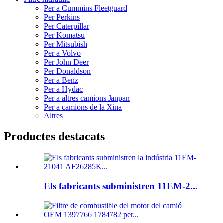
Per a Cummins Fleetguard
Per Perkins
Per Caterpillar
Per Komatsu
Per Mitsubish
Per a Volvo
Per John Deer
Per Donaldson
Per a Benz
Per a Hydac
Per a altres camions Janpan
Per a camions de la Xina
Altres
Productes destacats
Els fabricants subministren 11EM-2...