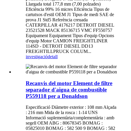
Llargada total 177,8 mm (7,00 polzades)
Eficiència 99% 16 micres Eficiència Tipus de
cartutxos d'estil OEM J1 Tipus de medi SAE de
prova J1 Std5 Referència creuada
CATERPILLAR 4176217 DETROIT DIESEL
23521528 MACK 85136715 VMC FF550757
Equipament Equipament Tipus d'equip Opcions
d'equip Motor CAMION FREIGHTLINER
114SD - DETROIT DIESEL DD13
FREIGHTILLPRUCK COLUM...
investigació
detall
Recanvis del motor Element de filtre
separador d'aigua de combustible
P559118 per a Donaldson
Especificació Diàmetre exterior : 108 mm Alçada
: 216 mm Mida de la rosca : 1-14 UNS
Informació suplementària/complementària : amb
segell OEM ABG : 80678345 BOMAG :
05825010 BOMAG : 582 500 9 BOMAG : 582