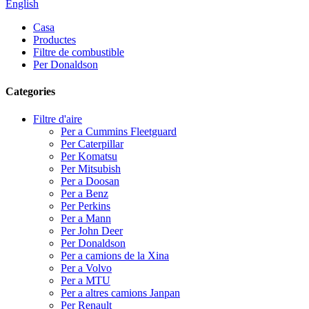
English
Casa
Productes
Filtre de combustible
Per Donaldson
Categories
Filtre d'aire
Per a Cummins Fleetguard
Per Caterpillar
Per Komatsu
Per Mitsubish
Per a Doosan
Per a Benz
Per Perkins
Per a Mann
Per John Deer
Per Donaldson
Per a camions de la Xina
Per a Volvo
Per a MTU
Per a altres camions Janpan
Per Renault