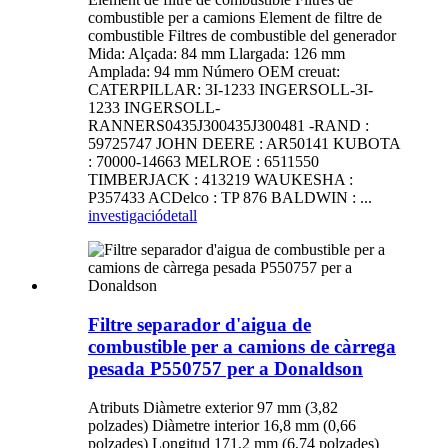
combustible per a camions Element de filtre de
combustible Filtres de combustible del generador
Mida: Alçada: 84 mm Llargada: 126 mm
Amplada: 94 mm Número OEM creuat:
CATERPILLAR: 3I-1233 INGERSOLL-3I-
1233 INGERSOLL-
RANNERS0435J300435J300481 -RAND :
59725747 JOHN DEERE : AR50141 KUBOTA
: 70000-14663 MELROE : 6511550
TIMBERJACK : 413219 WAUKESHA :
P357433 ACDelco : TP 876 BALDWIN : ...
investigació
detall
Filtre separador d'aigua de
combustible per a camions de càrrega
pesada P550757 per a Donaldson
Atributs Diàmetre exterior 97 mm (3,82
polzades) Diàmetre interior 16,8 mm (0,66
polzades) Longitud 171,2 mm (6,74 polzades)