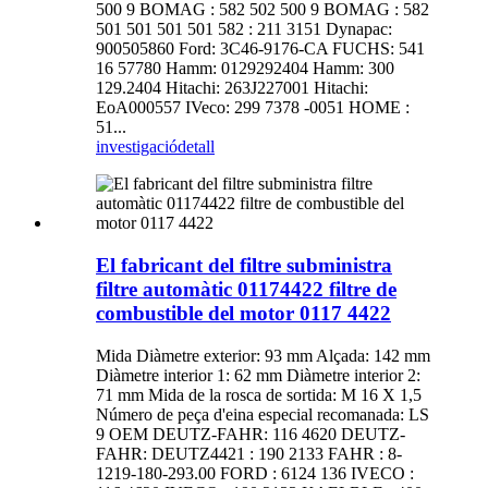
500 9 BOMAG : 582 502 500 9 BOMAG : 582
501 501 501 501 582 : 211 3151 Dynapac:
900505860 Ford: 3C46-9176-CA FUCHS: 541
16 57780 Hamm: 0129292404 Hamm: 300
129.2404 Hitachi: 263J227001 Hitachi:
EoA000557 IVeco: 299 7378 -0051 HOME :
51...
investigació
detall
El fabricant del filtre subministra
filtre automàtic 01174422 filtre de
combustible del motor 0117 4422
Mida Diàmetre exterior: 93 mm Alçada: 142 mm
Diàmetre interior 1: 62 mm Diàmetre interior 2:
71 mm Mida de la rosca de sortida: M 16 X 1,5
Número de peça d'eina especial recomanada: LS
9 OEM DEUTZ-FAHR: 116 4620 DEUTZ-
FAHR: DEUTZ4421 : 190 2133 FAHR : 8-
1219-180-293.00 FORD : 6124 136 IVECO :