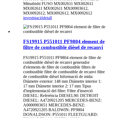
Mitsubishi FUSO MX002611 MX002611
MX002611 MX002611 MX00903612,
MX0092612, MX0092612, MX0092612
investigació
detall
FS19915 P551011 PF9804 element de
filtre de combustible dièsel de recanvi
FS19915 P551011 PF9804 element de filtre de
combustible dièsel de recanvi generador
d'elements de filtre de combustible filtres de
combustible filtre de combustible de recanvi filtre
de combustible dièsel Informació de mida:
Diàmetre exterior: 148 mm Diàmetre interior 1:
17 mm Diàmetre interior 2: 17 mm Tipus
d'implementació del filtre: Filtre d'inserció
DIESEL: Referència DIESEL90: DETROIT
DIESEL: A4720921205 MERCEDES-BENZ:
A0000903651 MERCEDES-BENZ:
A4720921205 BALDWIN: PF9804
DONALDSON: P551011 FLEETGUARD: