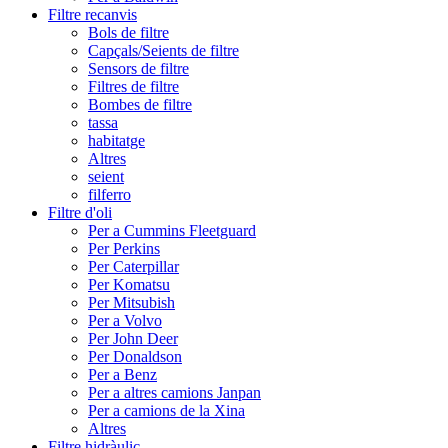
Filtre recanvis
Bols de filtre
Capçals/Seients de filtre
Sensors de filtre
Filtres de filtre
Bombes de filtre
tassa
habitatge
Altres
seient
filferro
Filtre d'oli
Per a Cummins Fleetguard
Per Perkins
Per Caterpillar
Per Komatsu
Per Mitsubish
Per a Volvo
Per John Deer
Per Donaldson
Per a Benz
Per a altres camions Janpan
Per a camions de la Xina
Altres
Filtre hidràulic