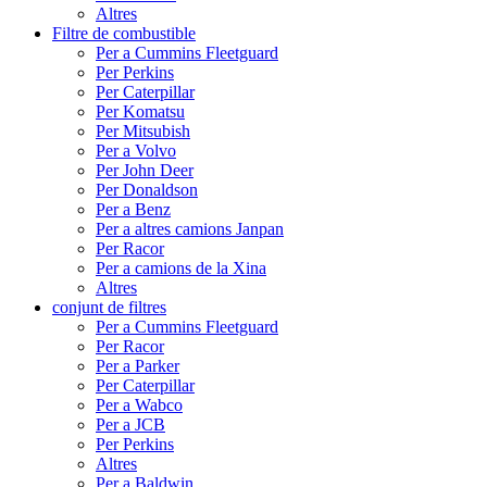
Altres
Filtre de combustible
Per a Cummins Fleetguard
Per Perkins
Per Caterpillar
Per Komatsu
Per Mitsubish
Per a Volvo
Per John Deer
Per Donaldson
Per a Benz
Per a altres camions Janpan
Per Racor
Per a camions de la Xina
Altres
conjunt de filtres
Per a Cummins Fleetguard
Per Racor
Per a Parker
Per Caterpillar
Per a Wabco
Per a JCB
Per Perkins
Altres
Per a Baldwin