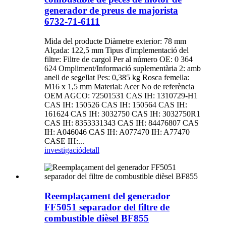
generador de preus de majorista
6732-71-6111
Mida del producte Diàmetre exterior: 78 mm
Alçada: 122,5 mm Tipus d'implementació del
filtre: Filtre de cargol Per al número OE: 0 364
624 Ompliment/Informació suplementària 2: amb
anell de segellat Pes: 0,385 kg Rosca femella:
M16 x 1,5 mm Material: Acer No de referència
OEM AGCO: 72501531 CAS IH: 1310729-H1
CAS IH: 150526 CAS IH: 150564 CAS IH:
161624 CAS IH: 3032750 CAS IH: 3032750R1
CAS IH: 8353331343 CAS IH: 84476807 CAS
IH: A046046 CAS IH: A077470 IH: A77470
CASE IH:...
investigació
detall
Reemplaçament del generador
FF5051 separador del filtre de
combustible dièsel BF855