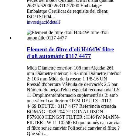
Peces del motor Qualitat: OEM d'alta qualitat:
26325-52000 26311-52000 Embalatge:
Embalatge Certificat de requisits del client:
ISO/TS1694...
investigació
detall
Element de filtre d'oli H464W filtre
d'oli automàtic 0117 4477
Mida Diàmetre exterior: 108 mm Alçada: 261
mm Diàmetre interior 1: 93 mm Diàmetre interior
2: 103 mm Mida de la rosca: 1 1/8-16 UN
Pressió d'obertura Vàlvula de derivació: 2,5 bar
Número de peça d'eina especial recomanada: LS
11 Ompliment/informació suplementària 2: amb
una vàlvula antiretorn OEM DEUTZ : 0117
4469 DEUTZ : 0117 4477 Referència creuada
BOMAG : 088 204 72 DONALDSON :
P579080 HENGST FILTER : H464W MANN-
FILTER : W 11 102/40 El que només cal canviar
el filtre sense canviar l'oli sense canviar el filtre ?
Que són ...