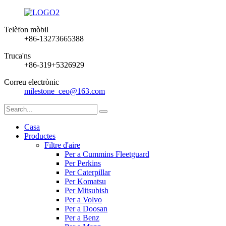
Telèfon mòbil
+86-13273665388
Truca'ns
+86-319+5326929
Correu electrònic
milestone_ceo@163.com
Casa
Productes
Filtre d'aire
Per a Cummins Fleetguard
Per Perkins
Per Caterpillar
Per Komatsu
Per Mitsubish
Per a Volvo
Per a Doosan
Per a Benz