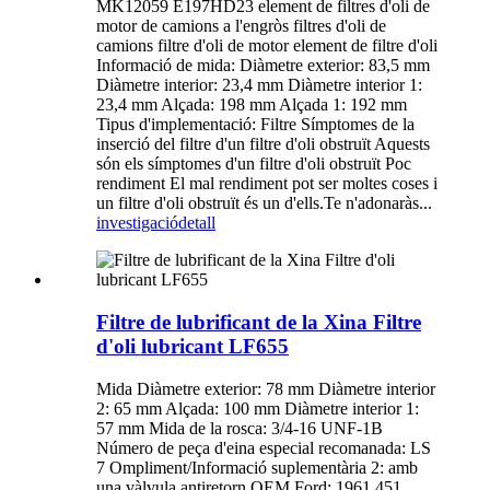
MK12059 E197HD23 element de filtres d'oli de
motor de camions a l'engròs filtres d'oli de
camions filtre d'oli de motor element de filtre d'oli
Informació de mida: Diàmetre exterior: 83,5 mm
Diàmetre interior: 23,4 mm Diàmetre interior 1:
23,4 mm Alçada: 198 mm Alçada 1: 192 mm
Tipus d'implementació: Filtre Símptomes de la
inserció del filtre d'un filtre d'oli obstruït Aquests
són els símptomes d'un filtre d'oli obstruït Poc
rendiment El mal rendiment pot ser moltes coses i
un filtre d'oli obstruït és un d'ells.Te n'adonaràs...
investigació
detall
Filtre de lubrificant de la Xina Filtre
d'oli lubricant LF655
Mida Diàmetre exterior: 78 mm Diàmetre interior
2: 65 mm Alçada: 100 mm Diàmetre interior 1:
57 mm Mida de la rosca: 3/4-16 UNF-1B
Número de peça d'eina especial recomanada: LS
7 Ompliment/Informació suplementària 2: amb
una vàlvula antiretorn OEM Ford: 1961 451