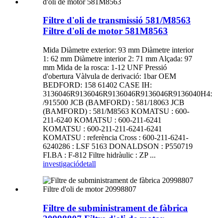
Filtre d'oli de transmissió 581/M8563
Filtre d'oli de motor 581M8563
Mida Diàmetre exterior: 93 mm Diàmetre interior
1: 62 mm Diàmetre interior 2: 71 mm Alçada: 97
mm Mida de la rosca: 1-12 UNF Pressió
d'obertura Vàlvula de derivació: 1bar OEM
BEDFORD: 158 61402 CASE IH:
3136046R9136046R9136046R9136046R9136040H4:
/915500 JCB (BAMFORD) : 581/18063 JCB
(BAMFORD) : 581/M8563 KOMATSU : 600-
211-6240 KOMATSU : 600-211-6241
KOMATSU : 600-211-211-6241-6241
KOMATSU : referència Cross : 600-211-6241-
6240286 : LSF 5163 DONALDSON : P550719
FI.BA : F-812 Filtre hidràulic : ZP ...
investigació
detall
Filtre de subministrament de fàbrica