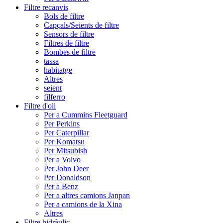
Filtre recanvis
Bols de filtre
Capçals/Seients de filtre
Sensors de filtre
Filtres de filtre
Bombes de filtre
tassa
habitatge
Altres
seient
filferro
Filtre d'oli
Per a Cummins Fleetguard
Per Perkins
Per Caterpillar
Per Komatsu
Per Mitsubish
Per a Volvo
Per John Deer
Per Donaldson
Per a Benz
Per a altres camions Janpan
Per a camions de la Xina
Altres
Filtre hidràulic