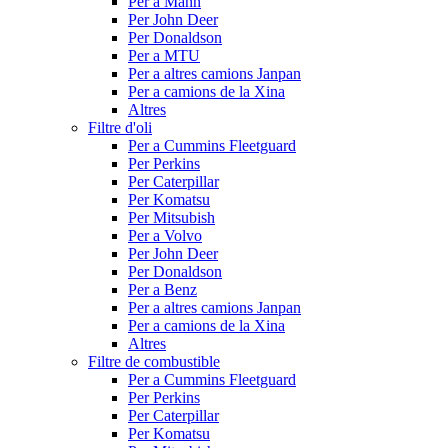
Per a Mann
Per John Deer
Per Donaldson
Per a MTU
Per a altres camions Janpan
Per a camions de la Xina
Altres
Filtre d'oli
Per a Cummins Fleetguard
Per Perkins
Per Caterpillar
Per Komatsu
Per Mitsubish
Per a Volvo
Per John Deer
Per Donaldson
Per a Benz
Per a altres camions Janpan
Per a camions de la Xina
Altres
Filtre de combustible
Per a Cummins Fleetguard
Per Perkins
Per Caterpillar
Per Komatsu