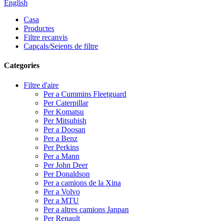
English
Casa
Productes
Filtre recanvis
Capçals/Seients de filtre
Categories
Filtre d'aire
Per a Cummins Fleetguard
Per Caterpillar
Per Komatsu
Per Mitsubish
Per a Doosan
Per a Benz
Per Perkins
Per a Mann
Per John Deer
Per Donaldson
Per a camions de la Xina
Per a Volvo
Per a MTU
Per a altres camions Janpan
Per Renault