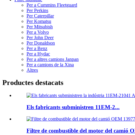
Per a Cummins Fleetguard
Per Perkins
Per Caterpillar
Per Komatsu
Per Mitsubish
Per a Volvo
Per John Deer
Per Donaldson
Per a Benz
Per a Hydac
Per a altres camions Janpan
Per a camions de la Xina
Altres
Productes destacats
Els fabricants subministren 11EM-2...
Filtre de combustible del motor del camió O