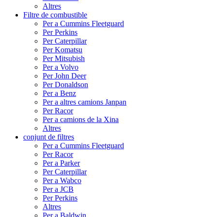
Altres
Filtre de combustible
Per a Cummins Fleetguard
Per Perkins
Per Caterpillar
Per Komatsu
Per Mitsubish
Per a Volvo
Per John Deer
Per Donaldson
Per a Benz
Per a altres camions Janpan
Per Racor
Per a camions de la Xina
Altres
conjunt de filtres
Per a Cummins Fleetguard
Per Racor
Per a Parker
Per Caterpillar
Per a Wabco
Per a JCB
Per Perkins
Altres
Per a Baldwin