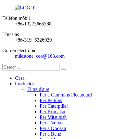
Telèfon mòbil
+86-13273665388
Truca'ns
+86-319+5326929
Correu electrònic
milestone_ceo@163.com
Casa
Productes
Filtre d'aire
Per a Cummins Fleetguard
Per Perkins
Per Caterpillar
Per Komatsu
Per Mitsubish
Per a Volvo
Per a Doosan
Per a Benz