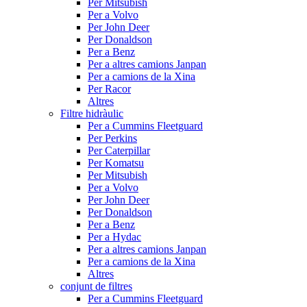
Per Mitsubish
Per a Volvo
Per John Deer
Per Donaldson
Per a Benz
Per a altres camions Janpan
Per a camions de la Xina
Per Racor
Altres
Filtre hidràulic
Per a Cummins Fleetguard
Per Perkins
Per Caterpillar
Per Komatsu
Per Mitsubish
Per a Volvo
Per John Deer
Per Donaldson
Per a Benz
Per a Hydac
Per a altres camions Janpan
Per a camions de la Xina
Altres
conjunt de filtres
Per a Cummins Fleetguard