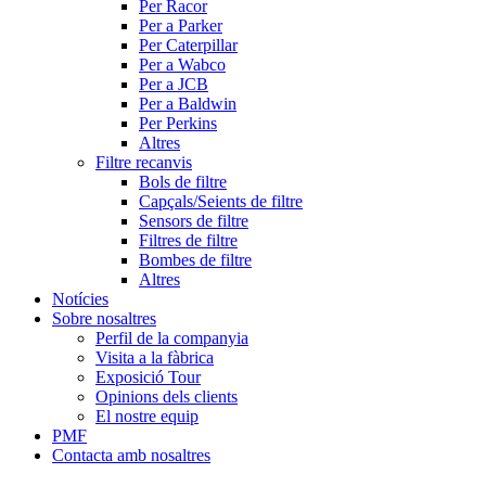
Per Racor
Per a Parker
Per Caterpillar
Per a Wabco
Per a JCB
Per a Baldwin
Per Perkins
Altres
Filtre recanvis
Bols de filtre
Capçals/Seients de filtre
Sensors de filtre
Filtres de filtre
Bombes de filtre
Altres
Notícies
Sobre nosaltres
Perfil de la companyia
Visita a la fàbrica
Exposició Tour
Opinions dels clients
El nostre equip
PMF
Contacta amb nosaltres