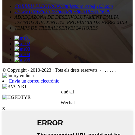
CORREU ELECTRÒNIC
milestone_ceo@163.com
TELÈFON
+86-13273665388
+86-319+5326929
ADREÇA
ZONA DE DESENVOLUPAMENT D'ALTA
TECNOLOGIA XINGTAI, PROVÍNCIA DE HEBEI XINA.
TEMPS DE TREBALL
SERVEI 24 HORES
© Copyright - 2010-2023 : Tots els drets reservats.
- , , , , , ,
Envia un correu electrònic
què tal
Wechat
x