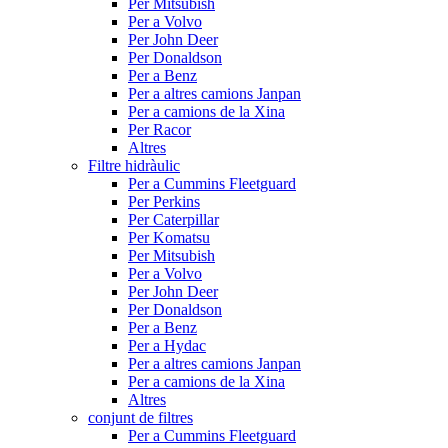
Per Mitsubish
Per a Volvo
Per John Deer
Per Donaldson
Per a Benz
Per a altres camions Janpan
Per a camions de la Xina
Per Racor
Altres
Filtre hidràulic
Per a Cummins Fleetguard
Per Perkins
Per Caterpillar
Per Komatsu
Per Mitsubish
Per a Volvo
Per John Deer
Per Donaldson
Per a Benz
Per a Hydac
Per a altres camions Janpan
Per a camions de la Xina
Altres
conjunt de filtres
Per a Cummins Fleetguard