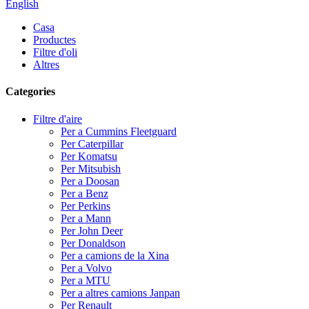
English
Casa
Productes
Filtre d'oli
Altres
Categories
Filtre d'aire
Per a Cummins Fleetguard
Per Caterpillar
Per Komatsu
Per Mitsubish
Per a Doosan
Per a Benz
Per Perkins
Per a Mann
Per John Deer
Per Donaldson
Per a camions de la Xina
Per a Volvo
Per a MTU
Per a altres camions Janpan
Per Renault