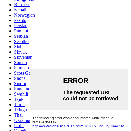
Burmese
Nepali
Norwegian
Pashto
Persian
Punjabi
Serbian
Sesotho
Sinhala
Slovak
Slovenian
Somali
Samoan
Scots Gaelic
Shona
Sindhi
Sundanese
Swahili
Tajik
Tamil
Telugu
Thai
Ukrainian
Urdu
Uzbek