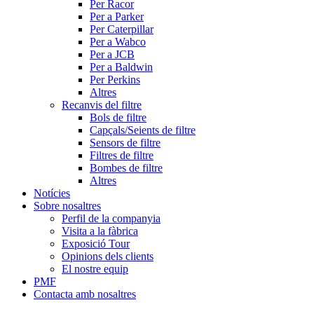
Per Racor
Per a Parker
Per Caterpillar
Per a Wabco
Per a JCB
Per a Baldwin
Per Perkins
Altres
Recanvis del filtre
Bols de filtre
Capçals/Seients de filtre
Sensors de filtre
Filtres de filtre
Bombes de filtre
Altres
Notícies
Sobre nosaltres
Perfil de la companyia
Visita a la fàbrica
Exposició Tour
Opinions dels clients
El nostre equip
PMF
Contacta amb nosaltres