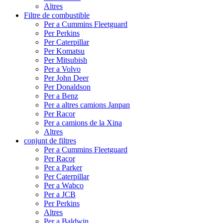
Altres
Filtre de combustible
Per a Cummins Fleetguard
Per Perkins
Per Caterpillar
Per Komatsu
Per Mitsubish
Per a Volvo
Per John Deer
Per Donaldson
Per a Benz
Per a altres camions Janpan
Per Racor
Per a camions de la Xina
Altres
conjunt de filtres
Per a Cummins Fleetguard
Per Racor
Per a Parker
Per Caterpillar
Per a Wabco
Per a JCB
Per Perkins
Altres
Per a Baldwin