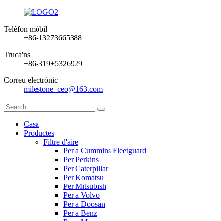
Telèfon mòbil
+86-13273665388
Truca'ns
+86-319+5326929
Correu electrònic
milestone_ceo@163.com
Casa
Productes
Filtre d'aire
Per a Cummins Fleetguard
Per Perkins
Per Caterpillar
Per Komatsu
Per Mitsubish
Per a Volvo
Per a Doosan
Per a Benz