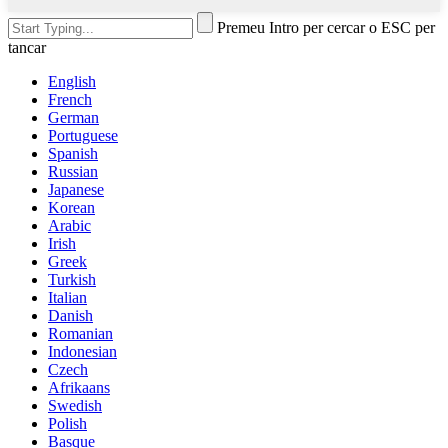
Premeu Intro per cercar o ESC per
tancar
English
French
German
Portuguese
Spanish
Russian
Japanese
Korean
Arabic
Irish
Greek
Turkish
Italian
Danish
Romanian
Indonesian
Czech
Afrikaans
Swedish
Polish
Basque