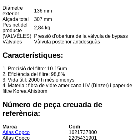
Diàmetre
136 mm
exterior
Alçada total
307 mm
Pes net del
2,84 kg
producte
(VALVÈLES)
Pressió d'obertura de la vàlvula de bypass
Vàlvules
Vàlvula posterior antidesguàs
Característiques:
1. Precisió del filtre: 10-15um
2. Eficiència del filtre: 98,8%
3. Vida útil: 2000 h més o menys
4. Material: fibra de vidre americana HV (Binzer) i paper de
filtre Korea Ahistrom
Número de peça creuada de
referència:
Marca
Codi
Atlas Copco
1621737800
Atlas Copco
2205431901