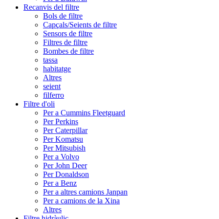
Recanvis del filtre
Bols de filtre
Capçals/Seients de filtre
Sensors de filtre
Filtres de filtre
Bombes de filtre
tassa
habitatge
Altres
seient
filferro
Filtre d'oli
Per a Cummins Fleetguard
Per Perkins
Per Caterpillar
Per Komatsu
Per Mitsubish
Per a Volvo
Per John Deer
Per Donaldson
Per a Benz
Per a altres camions Janpan
Per a camions de la Xina
Altres
Filtre hidràulic