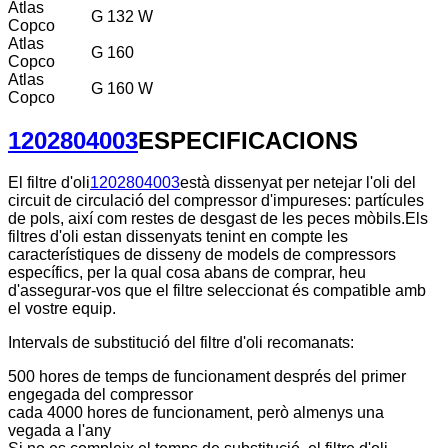
Atlas
G 132 W
Copco
Atlas
G 160
Copco
Atlas
G 160 W
Copco
1202804003
ESPECIFICACIONS
El filtre d'oli
1202804003
està dissenyat per netejar l'oli del
circuit de circulació del compressor d'impureses: partícules
de pols, així com restes de desgast de les peces mòbils.Els
filtres d'oli estan dissenyats tenint en compte les
característiques de disseny de models de compressors
específics, per la qual cosa abans de comprar, heu
d'assegurar-vos que el filtre seleccionat és compatible amb
el vostre equip.
Intervals de substitució del filtre d'oli recomanats:
500 hores de temps de funcionament després del primer
engegada del compressor
cada 4000 hores de funcionament, però almenys una
vegada a l'any