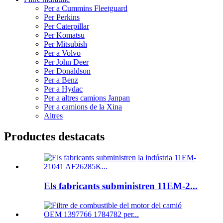
Per a Cummins Fleetguard
Per Perkins
Per Caterpillar
Per Komatsu
Per Mitsubish
Per a Volvo
Per John Deer
Per Donaldson
Per a Benz
Per a Hydac
Per a altres camions Janpan
Per a camions de la Xina
Altres
Productes destacats
Els fabricants subministren 11EM-2...