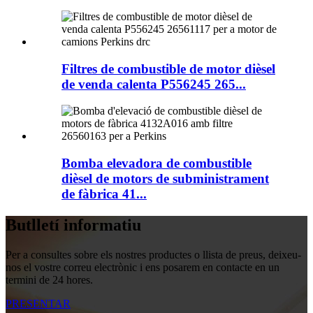
Filtres de combustible de motor dièsel
de venda calenta P556245 265...
Bomba elevadora de combustible
dièsel de motors de subministrament
de fàbrica 41...
Butlletí informatiu
Per a consultes sobre els nostres productes o llista de preus, deixeu-
nos el vostre correu electrònic i ens posarem en contacte en un
termini de 24 hores.
PRESENTAR