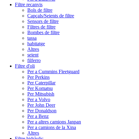
Filtre recanvis
Bols de filtre
Capçals/Seients de filtre
Sensors de filtre
Filtres de filtre
Bombes de filtre
tassa
habitatge
Altres
seient
filferro
Filtre d'oli
Per a Cummins Fleetguard
Per Perkins
Per Caterpillar
Per Komatsu
Per Mitsubish
Per a Volvo
Per John Deer
Per Donaldson
Per a Benz
Per a altres camions Janpan
Per a camions de la Xina
Altres
Filtre hidràulic