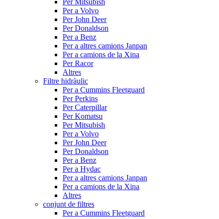
Per Mitsubish
Per a Volvo
Per John Deer
Per Donaldson
Per a Benz
Per a altres camions Janpan
Per a camions de la Xina
Per Racor
Altres
Filtre hidràulic
Per a Cummins Fleetguard
Per Perkins
Per Caterpillar
Per Komatsu
Per Mitsubish
Per a Volvo
Per John Deer
Per Donaldson
Per a Benz
Per a Hydac
Per a altres camions Janpan
Per a camions de la Xina
Altres
conjunt de filtres
Per a Cummins Fleetguard