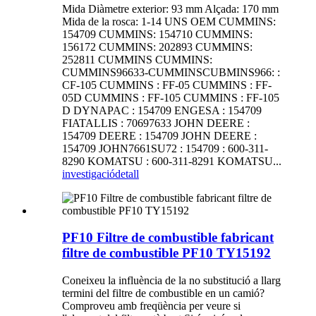
Mida Diàmetre exterior: 93 mm Alçada: 170 mm
Mida de la rosca: 1-14 UNS OEM CUMMINS:
154709 CUMMINS: 154710 CUMMINS:
156172 CUMMINS: 202893 CUMMINS:
252811 CUMMINS CUMMINS:
CUMMINS96633-CUMMINSCUBMINS966: :
CF-105 CUMMINS : FF-05 CUMMINS : FF-
05D CUMMINS : FF-105 CUMMINS : FF-105
D DYNAPAC : 154709 ENGESA : 154709
FIATALLIS : 70697633 JOHN DEERE :
154709 DEERE : 154709 JOHN DEERE :
154709 JOHN7661SU72 : 154709 : 600-311-
8290 KOMATSU : 600-311-8291 KOMATSU...
investigació
detall
PF10 Filtre de combustible fabricant
filtre de combustible PF10 TY15192
Coneixeu la influència de la no substitució a llarg
termini del filtre de combustible en un camió?
Comproveu amb freqüència per veure si