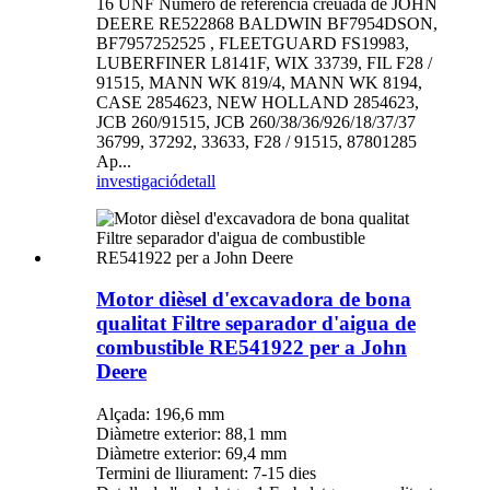
16 UNF Número de referència creuada de JOHN
DEERE RE522868 BALDWIN BF7954DSON,
BF7957252525 , FLEETGUARD FS19983,
LUBERFINER L8141F, WIX 33739, FIL F28 /
91515, MANN WK 819/4, MANN WK 8194,
CASE 2854623, NEW HOLLAND 2854623,
JCB 260/91515, JCB 260/38/36/926/18/37/37
36799, 37292, 33633, F28 / 91515, 87801285
Ap...
investigació
detall
Motor dièsel d'excavadora de bona
qualitat Filtre separador d'aigua de
combustible RE541922 per a John
Deere
Alçada: 196,6 mm
Diàmetre exterior: 88,1 mm
Diàmetre exterior: 69,4 mm
Termini de lliurament: 7-15 dies