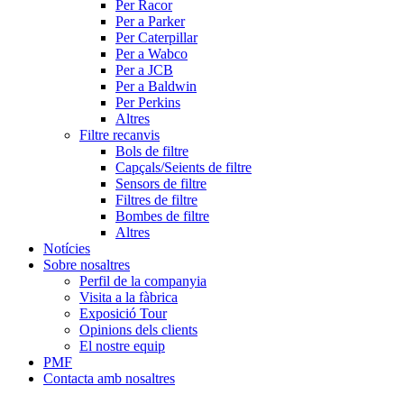
Per Racor
Per a Parker
Per Caterpillar
Per a Wabco
Per a JCB
Per a Baldwin
Per Perkins
Altres
Filtre recanvis
Bols de filtre
Capçals/Seients de filtre
Sensors de filtre
Filtres de filtre
Bombes de filtre
Altres
Notícies
Sobre nosaltres
Perfil de la companyia
Visita a la fàbrica
Exposició Tour
Opinions dels clients
El nostre equip
PMF
Contacta amb nosaltres