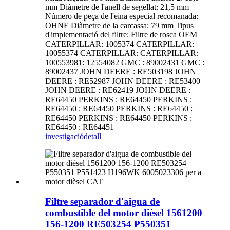
mm Diàmetre de l'anell de segellat: 21,5 mm
Número de peça de l'eina especial recomanada:
OHNE Diàmetre de la carcassa: 79 mm Tipus
d'implementació del filtre: Filtre de rosca OEM
CATERPILLAR: 1005374 CATERPILLAR:
10055374 CATERPILLAR: CATERPILLAR:
100553981: 12554082 GMC : 89002431 GMC :
89002437 JOHN DEERE : RE503198 JOHN
DEERE : RE52987 JOHN DEERE : RE53400
JOHN DEERE : RE62419 JOHN DEERE :
RE64450 PERKINS : RE64450 PERKINS :
RE64450 : RE64450 PERKINS : RE64450 :
RE64450 PERKINS : RE64450 PERKINS :
RE64450 : RE64451
investigació
detall
Filtre separador d'aigua de
combustible del motor dièsel 1561200
156-1200 RE503254 P550351