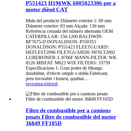
P551423 H196WK 6005023306 per a
motor dièsel CAT
Mida del producte Diàmetre exterior 1: 69 mm
Diàmetre exterior: 83 mm Alçada: 136 mm
Referència creuada del número alternatiu OEM
CATERPILLAR: 156-1200 BALDWIN:
BF7675-D DONALDSON: P550351
DONALDSON: P551423 FLEETGUARD:
HEFLEST2096 FILETGUARD0: HFSLT2002
LUBERFINER: L 8706F MANN-FILTER: WK
8126 MISFAT: M622 WIX FILTERS: 33759
Especificacions 1. Gran poder de filtratge,
durabilitat, d'efecte simple o doble.Fabricant,
preu favorable i honest, qualitat...
investigació
detall
Filtre de combustible per a camions
pesats Filtre de combustible del motor
36849 FF105D