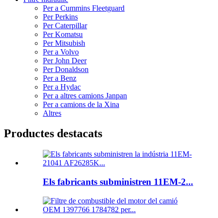
Per a Cummins Fleetguard
Per Perkins
Per Caterpillar
Per Komatsu
Per Mitsubish
Per a Volvo
Per John Deer
Per Donaldson
Per a Benz
Per a Hydac
Per a altres camions Janpan
Per a camions de la Xina
Altres
Productes destacats
Els fabricants subministren 11EM-2...