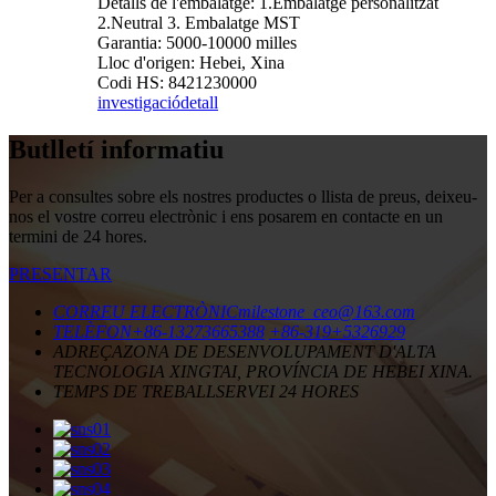
Detalls de l'embalatge: 1.Embalatge personalitzat
2.Neutral 3. Embalatge MST
Garantia: 5000-10000 milles
Lloc d'origen: Hebei, Xina
Codi HS: 8421230000
investigació
detall
Butlletí informatiu
Per a consultes sobre els nostres productes o llista de preus, deixeu-
nos el vostre correu electrònic i ens posarem en contacte en un
termini de 24 hores.
PRESENTAR
CORREU ELECTRÒNIC
milestone_ceo@163.com
TELÈFON
+86-13273665388
+86-319+5326929
ADREÇA
ZONA DE DESENVOLUPAMENT D'ALTA
TECNOLOGIA XINGTAI, PROVÍNCIA DE HEBEI XINA.
TEMPS DE TREBALL
SERVEI 24 HORES