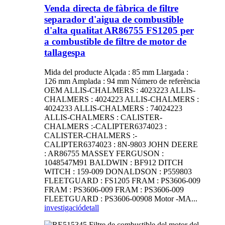
Venda directa de fàbrica de filtre
separador d'aigua de combustible
d'alta qualitat AR86755 FS1205 per
a combustible de filtre de motor de
tallagespa
Mida del producte Alçada : 85 mm Llargada :
126 mm Amplada : 94 mm Número de referència
OEM ALLIS-CHALMERS : 4023223 ALLIS-
CHALMERS : 4024223 ALLIS-CHALMERS :
4024233 ALLIS-CHALMERS : 74024223
ALLIS-CHALMERS : CALISTER-
CHALMERS :-CALIPTER6374023 :
CALISTER-CHALMERS :-
CALIPTER6374023 : 8N-9803 JOHN DEERE
: AR86755 MASSEY FERGUSON :
1048547M91 BALDWIN : BF912 DITCH
WITCH : 159-009 DONALDSON : P559803
FLEETGUARD : FS1205 FRAM : PS3606-009
FRAM : PS3606-009 FRAM : PS3606-009
FLEETGUARD : PS3606-00908 Motor -MA...
investigació
detall