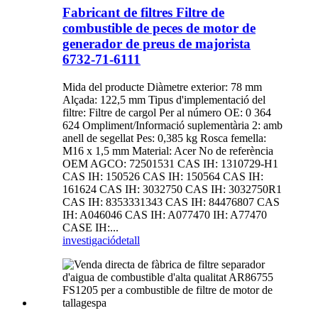
Fabricant de filtres Filtre de
combustible de peces de motor de
generador de preus de majorista
6732-71-6111
Mida del producte Diàmetre exterior: 78 mm
Alçada: 122,5 mm Tipus d'implementació del
filtre: Filtre de cargol Per al número OE: 0 364
624 Ompliment/Informació suplementària 2: amb
anell de segellat Pes: 0,385 kg Rosca femella:
M16 x 1,5 mm Material: Acer No de referència
OEM AGCO: 72501531 CAS IH: 1310729-H1
CAS IH: 150526 CAS IH: 150564 CAS IH:
161624 CAS IH: 3032750 CAS IH: 3032750R1
CAS IH: 8353331343 CAS IH: 84476807 CAS
IH: A046046 CAS IH: A077470 IH: A77470
CASE IH:...
investigació
detall