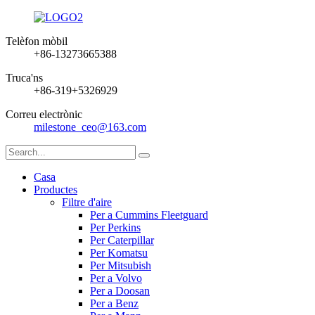
Telèfon mòbil
+86-13273665388
Truca'ns
+86-319+5326929
Correu electrònic
milestone_ceo@163.com
Casa
Productes
Filtre d'aire
Per a Cummins Fleetguard
Per Perkins
Per Caterpillar
Per Komatsu
Per Mitsubish
Per a Volvo
Per a Doosan
Per a Benz