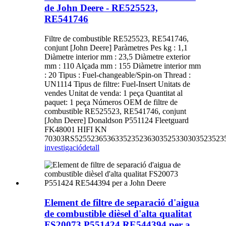
de John Deere - RE525523,
RE541746
Filtre de combustible RE525523, RE541746,
conjunt [John Deere] Paràmetres Pes kg : 1,1
Diàmetre interior mm : 23,5 Diàmetre exterior
mm : 110 Alçada mm : 155 Diàmetre interior mm
: 20 Tipus : Fuel-changeable/Spin-on Thread :
UN1114 Tipus de filtre: Fuel-Insert Unitats de
vendes Unitat de venda: 1 peça Quantitat al
paquet: 1 peça Números OEM de filtre de
combustible RE525523, RE541746, conjunt
[John Deere] Donaldson P551124 Fleetguard
FK48001 HIFI KN
70303RS5255236536335235236303525330303523523
investigació
detall
Element de filtre de separació d'aigua
de combustible dièsel d'alta qualitat
FS20073 P551424 RE544394 per a