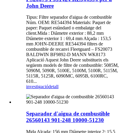
John Deere
Tipus: Filtre separador d'aigua de combustible
Núm. OEM: RE544394 Materials: Paquet de
paper: Paquet estàndard o embalatge del
client.Mida : Diàmetre exterior : 88,2 mm
Diàmetre exterior 1 : 69,4 mm Alçada : 153,5
mm JOHN-DEERE RE544394 filtres de
combustible de recanvi Fleetguard – FS20073
BALDWIN BF9892-D MANN WK8173
Aplicació Aquest John Deere substitueix els
següents models de filtre de combustible: 5085M,
5090M, 5090R, 5100E, 5100M, 5100R, 5115M,
5115R, 5125R, 6090MC, 6095B, ​​6100RC,
610...
investigació
detall
Separador d'aigua de combustible
26560143 901-248 10000-51230
Mida Alçada: 156 mm Diàmetre interior 2: 15,5