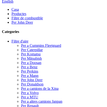
English
Casa
Productes
Filtre de combustible
Per John Deer
Categories
Filtre d'aire
Per a Cummins Fleetguard
Per Caterpillar
Per Komatsu
Per Mitsubish
Per a Doosan
Per a Benz
Per Perkins
Per a Mann
Per John Deer
Per Donaldson
Per a camions de la Xina
Per a Volvo
Per a MTU
Per a altres camions Janpan
Per Renault