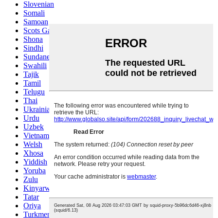
Slovenian
Somali
Samoan
Scots Gaelic
Shona
Sindhi
Sundanese
Swahili
Tajik
Tamil
Telugu
Thai
Ukrainian
Urdu
Uzbek
Vietnamese
Welsh
Xhosa
Yiddish
Yoruba
Zulu
Kinyarwanda
Tatar
Oriya
Turkmen