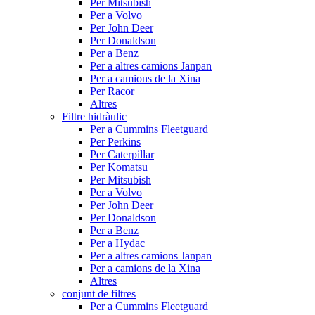
Per Mitsubish
Per a Volvo
Per John Deer
Per Donaldson
Per a Benz
Per a altres camions Janpan
Per a camions de la Xina
Per Racor
Altres
Filtre hidràulic
Per a Cummins Fleetguard
Per Perkins
Per Caterpillar
Per Komatsu
Per Mitsubish
Per a Volvo
Per John Deer
Per Donaldson
Per a Benz
Per a Hydac
Per a altres camions Janpan
Per a camions de la Xina
Altres
conjunt de filtres
Per a Cummins Fleetguard