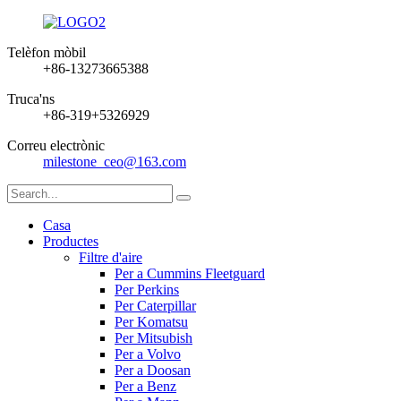
Telèfon mòbil
+86-13273665388
Truca'ns
+86-319+5326929
Correu electrònic
milestone_ceo@163.com
Casa
Productes
Filtre d'aire
Per a Cummins Fleetguard
Per Perkins
Per Caterpillar
Per Komatsu
Per Mitsubish
Per a Volvo
Per a Doosan
Per a Benz