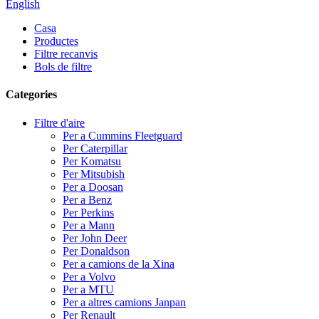
English
Casa
Productes
Filtre recanvis
Bols de filtre
Categories
Filtre d'aire
Per a Cummins Fleetguard
Per Caterpillar
Per Komatsu
Per Mitsubish
Per a Doosan
Per a Benz
Per Perkins
Per a Mann
Per John Deer
Per Donaldson
Per a camions de la Xina
Per a Volvo
Per a MTU
Per a altres camions Janpan
Per Renault