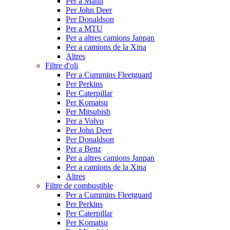
Per a Mann
Per John Deer
Per Donaldson
Per a MTU
Per a altres camions Janpan
Per a camions de la Xina
Altres
Filtre d'oli
Per a Cummins Fleetguard
Per Perkins
Per Caterpillar
Per Komatsu
Per Mitsubish
Per a Volvo
Per John Deer
Per Donaldson
Per a Benz
Per a altres camions Janpan
Per a camions de la Xina
Altres
Filtre de combustible
Per a Cummins Fleetguard
Per Perkins
Per Caterpillar
Per Komatsu