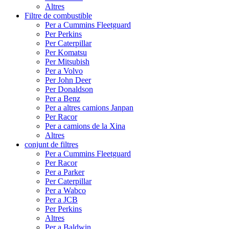
Altres
Filtre de combustible
Per a Cummins Fleetguard
Per Perkins
Per Caterpillar
Per Komatsu
Per Mitsubish
Per a Volvo
Per John Deer
Per Donaldson
Per a Benz
Per a altres camions Janpan
Per Racor
Per a camions de la Xina
Altres
conjunt de filtres
Per a Cummins Fleetguard
Per Racor
Per a Parker
Per Caterpillar
Per a Wabco
Per a JCB
Per Perkins
Altres
Per a Baldwin