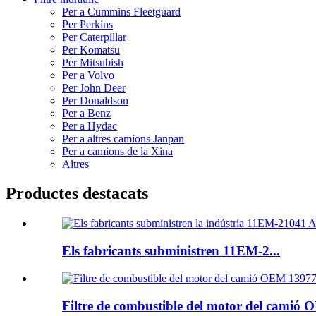
Per a Cummins Fleetguard
Per Perkins
Per Caterpillar
Per Komatsu
Per Mitsubish
Per a Volvo
Per John Deer
Per Donaldson
Per a Benz
Per a Hydac
Per a altres camions Janpan
Per a camions de la Xina
Altres
Productes destacats
Els fabricants subministren 11EM-2...
Filtre de combustible del motor del camió O