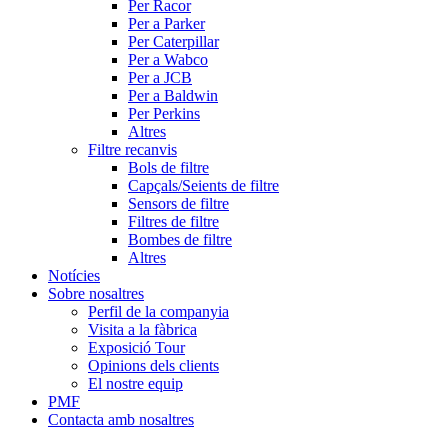
Per Racor
Per a Parker
Per Caterpillar
Per a Wabco
Per a JCB
Per a Baldwin
Per Perkins
Altres
Filtre recanvis
Bols de filtre
Capçals/Seients de filtre
Sensors de filtre
Filtres de filtre
Bombes de filtre
Altres
Notícies
Sobre nosaltres
Perfil de la companyia
Visita a la fàbrica
Exposició Tour
Opinions dels clients
El nostre equip
PMF
Contacta amb nosaltres