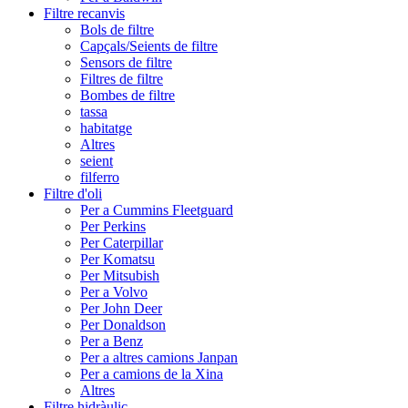
Filtre recanvis
Bols de filtre
Capçals/Seients de filtre
Sensors de filtre
Filtres de filtre
Bombes de filtre
tassa
habitatge
Altres
seient
filferro
Filtre d'oli
Per a Cummins Fleetguard
Per Perkins
Per Caterpillar
Per Komatsu
Per Mitsubish
Per a Volvo
Per John Deer
Per Donaldson
Per a Benz
Per a altres camions Janpan
Per a camions de la Xina
Altres
Filtre hidràulic