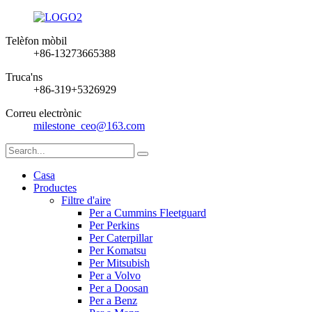
Telèfon mòbil
+86-13273665388
Truca'ns
+86-319+5326929
Correu electrònic
milestone_ceo@163.com
Casa
Productes
Filtre d'aire
Per a Cummins Fleetguard
Per Perkins
Per Caterpillar
Per Komatsu
Per Mitsubish
Per a Volvo
Per a Doosan
Per a Benz