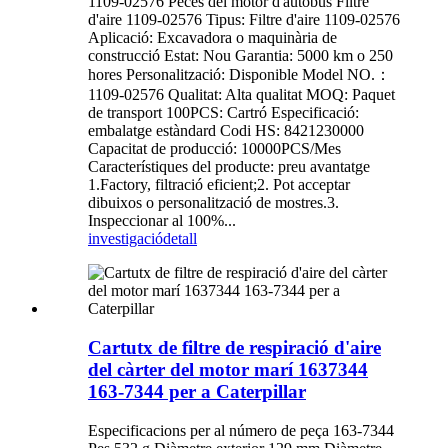
1109-02576 Peces del motor d'autobús Filtre
d'aire 1109-02576 Tipus: Filtre d'aire 1109-02576
Aplicació: Excavadora o maquinària de
construcció Estat: Nou Garantia: 5000 km o 250
hores Personalització: Disponible Model NO.：
1109-02576 Qualitat: Alta qualitat MOQ: Paquet
de transport 100PCS: Cartró Especificació:
embalatge estàndard Codi HS: 8421230000
Capacitat de producció: 10000PCS/Mes
Característiques del producte: preu avantatge
1.Factory, filtració eficient;2. Pot acceptar
dibuixos o personalització de mostres.3.
Inspeccionar al 100%...
investigació
detall
Cartutx de filtre de respiració d'aire
del càrter del motor marí 1637344
163-7344 per a Caterpillar
Especificacions per al número de peça 163-7344