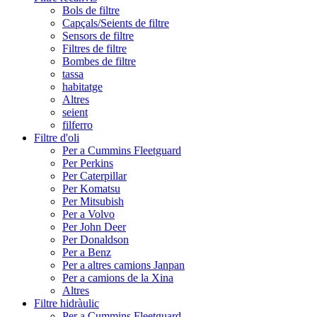
Bols de filtre
Capçals/Seients de filtre
Sensors de filtre
Filtres de filtre
Bombes de filtre
tassa
habitatge
Altres
seient
filferro
Filtre d'oli
Per a Cummins Fleetguard
Per Perkins
Per Caterpillar
Per Komatsu
Per Mitsubish
Per a Volvo
Per John Deer
Per Donaldson
Per a Benz
Per a altres camions Janpan
Per a camions de la Xina
Altres
Filtre hidràulic
Per a Cummins Fleetguard