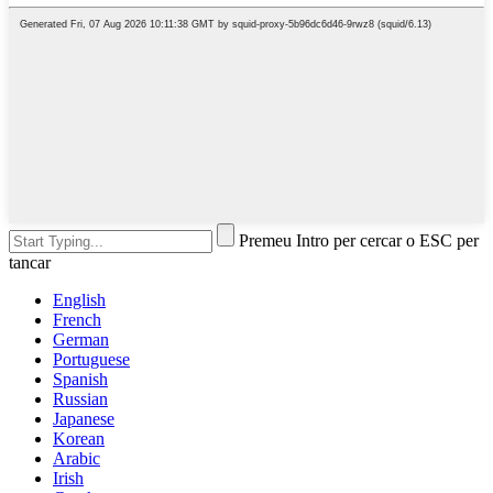
Premeu Intro per cercar o ESC per
tancar
English
French
German
Portuguese
Spanish
Russian
Japanese
Korean
Arabic
Irish