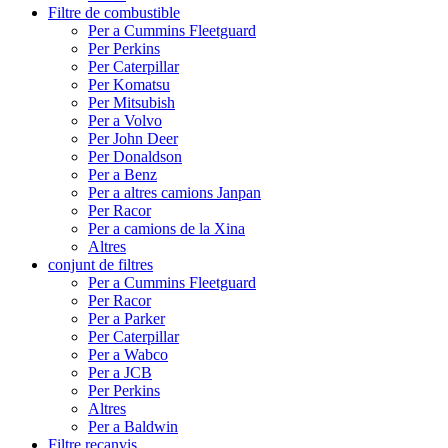
Filtre de combustible
Per a Cummins Fleetguard
Per Perkins
Per Caterpillar
Per Komatsu
Per Mitsubish
Per a Volvo
Per John Deer
Per Donaldson
Per a Benz
Per a altres camions Janpan
Per Racor
Per a camions de la Xina
Altres
conjunt de filtres
Per a Cummins Fleetguard
Per Racor
Per a Parker
Per Caterpillar
Per a Wabco
Per a JCB
Per Perkins
Altres
Per a Baldwin
Filtre recanvis