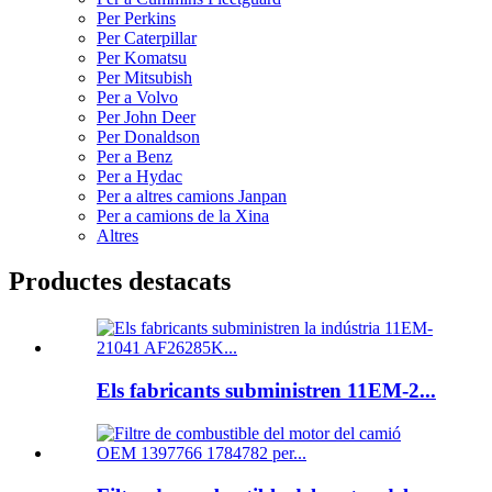
Per Perkins
Per Caterpillar
Per Komatsu
Per Mitsubish
Per a Volvo
Per John Deer
Per Donaldson
Per a Benz
Per a Hydac
Per a altres camions Janpan
Per a camions de la Xina
Altres
Productes destacats
Els fabricants subministren 11EM-2...