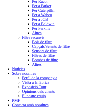
Per Racor
Per a Parker
Per Caterpillar
Per a Wabco
Per a JCB
Per a Baldwin
Per Perkins
Altres
Filtre recanvis
Bols de filtre
Capçals/Seients de filtre
Sensors de filtre
Filtres de filtre
Bombes de filtre
Altres
Notícies
Sobre nosaltres
Perfil de la companyia
Visita a la fàbrica
Exposició Tour
Opinions dels clients
El nostre equip
PMF
Contacta amb nosaltres