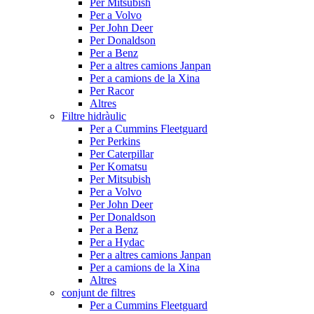
Per Mitsubish
Per a Volvo
Per John Deer
Per Donaldson
Per a Benz
Per a altres camions Janpan
Per a camions de la Xina
Per Racor
Altres
Filtre hidràulic
Per a Cummins Fleetguard
Per Perkins
Per Caterpillar
Per Komatsu
Per Mitsubish
Per a Volvo
Per John Deer
Per Donaldson
Per a Benz
Per a Hydac
Per a altres camions Janpan
Per a camions de la Xina
Altres
conjunt de filtres
Per a Cummins Fleetguard