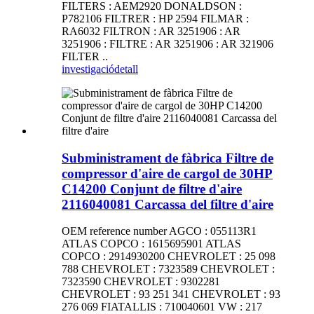
FILTERS : AEM2920 DONALDSON :
P782106 FILTRER : HP 2594 FILMAR :
RA6032 FILTRON : AR 3251906 : AR
3251906 : FILTRE : AR 3251906 : AR 321906
FILTER ..
investigació
detall
Subministrament de fàbrica Filtre de
compressor d'aire de cargol de 30HP
C14200 Conjunt de filtre d'aire
2116040081 Carcassa del filtre d'aire
OEM reference number AGCO : 055113R1
ATLAS COPCO : 1615695901 ATLAS
COPCO : 2914930200 CHEVROLET : 25 098
788 CHEVROLET : 7323589 CHEVROLET :
7323590 CHEVROLET : 9302281
CHEVROLET : 93 251 341 CHEVROLET : 93
276 069 FIATALLIS : 710040601 VW : 217