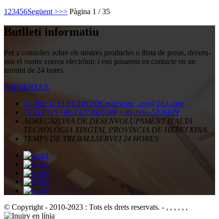
1
2
3
4
5
6
Següent >
>>
Pàgina 1 / 35
Butlletí informatiu
Per a consultes sobre els nostres productes o llista de preus, deixeu-
nos el vostre correu electrònic i ens posarem en contacte en un
termini de 24 hores.
PRESENTAR
CORREU ELECTRÒNIC
milestone_ceo@163.com
TELÈFON
+86-13273665388
+86-319+5326929
ADREÇA
ZONA DE DESENVOLUPAMENT D'ALTA
TECNOLOGIA XINGTAI, PROVÍNCIA DE HEBEI XINA.
TEMPS DE TREBALL
SERVEI 24 HORES
© Copyright - 2010-2023 : Tots els drets reservats.
- , , , , , ,