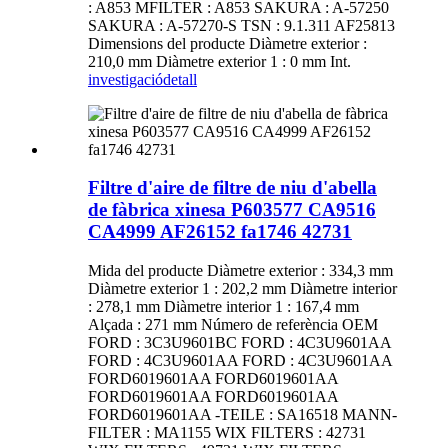
: A853 MFILTER : A853 SAKURA : A-57250
SAKURA : A-57270-S TSN : 9.1.311 AF25813
Dimensions del producte Diàmetre exterior :
210,0 mm Diàmetre exterior 1 : 0 mm Int.
investigació
detall
Filtre d'aire de filtre de niu d'abella
de fàbrica xinesa P603577 CA9516
CA4999 AF26152 fa1746 42731
Mida del producte Diàmetre exterior : 334,3 mm
Diàmetre exterior 1 : 202,2 mm Diàmetre interior
: 278,1 mm Diàmetre interior 1 : 167,4 mm
Alçada : 271 mm Número de referència OEM
FORD : 3C3U9601BC FORD : 4C3U9601AA
FORD : 4C3U9601AA FORD : 4C3U9601AA
FORD6019601AA FORD6019601AA
FORD6019601AA FORD6019601AA
FORD6019601AA -TEILE : SA16518 MANN-
FILTER : MA1155 WIX FILTERS : 42731