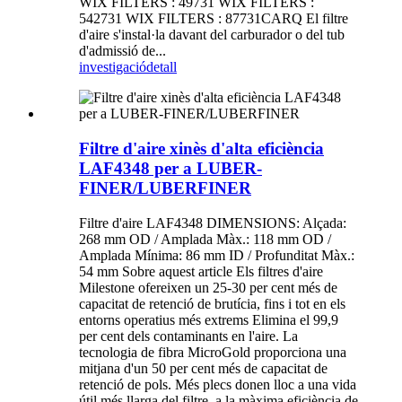
WIX FILTERS : 49731 WIX FILTERS :
542731 WIX FILTERS : 87731CARQ El filtre
d'aire s'instal·la davant del carburador o del tub
d'admissió de...
investigació
detall
Filtre d'aire xinès d'alta eficiència
LAF4348 per a LUBER-
FINER/LUBERFINER
Filtre d'aire LAF4348 DIMENSIONS: Alçada:
268 mm OD / Amplada Màx.: 118 mm OD /
Amplada Mínima: 86 mm ID / Profunditat Màx.:
54 mm Sobre aquest article Els filtres d'aire
Milestone ofereixen un 25-30 per cent més de
capacitat de retenció de brutícia, fins i tot en els
entorns operatius més extrems Elimina el 99,9
per cent dels contaminants en l'aire. La
tecnologia de fibra MicroGold proporciona una
mitjana d'un 50 per cent més de capacitat de
retenció de pols. Més plecs donen lloc a una vida
útil més llarga del filtre, a la màxima eficiència de