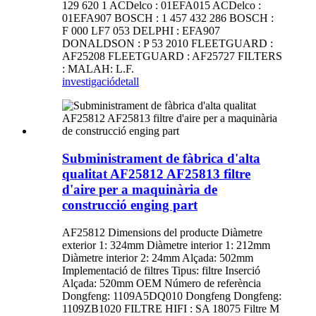
129 620 1 ACDelco : 01EFA015 ACDelco :
01EFA907 BOSCH : 1 457 432 286 BOSCH :
F 000 LF7 053 DELPHI : EFA907
DONALDSON : P 53 2010 FLEETGUARD :
AF25208 FLEETGUARD : AF25727 FILTERS
: MALAH: L.F.
investigació
detall
Subministrament de fàbrica d'alta
qualitat AF25812 AF25813 filtre
d'aire per a maquinària de
construcció enging part
AF25812 Dimensions del producte Diàmetre
exterior 1: 324mm Diàmetre interior 1: 212mm
Diàmetre interior 2: 24mm Alçada: 502mm
Implementació de filtres Tipus: filtre Inserció
Alçada: 520mm OEM Número de referència
Dongfeng: 1109A5DQ010 Dongfeng Dongfeng:
1109ZB1020 FILTRE HIFI : SA 18075 Filtre M