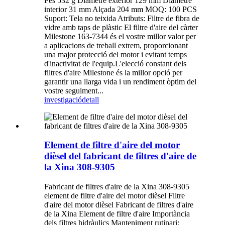
Pes 532 g Diàmetre exterior 129 mm Diàmetre
interior 31 mm Alçada 204 mm MOQ: 100 PCS
Suport: Tela no teixida Atributs: Filtre de fibra de
vidre amb taps de plàstic El filtre d'aire del càrter
Milestone 163-7344 és el vostre millor valor per
a aplicacions de treball extrem, proporcionant
una major protecció del motor i evitant temps
d'inactivitat de l'equip.L'elecció constant dels
filtres d'aire Milestone és la millor opció per
garantir una llarga vida i un rendiment òptim del
vostre seguiment...
investigació
detall
Element de filtre d'aire del motor
dièsel del fabricant de filtres d'aire de
la Xina 308-9305
Fabricant de filtres d'aire de la Xina 308-9305
element de filtre d'aire del motor dièsel Filtre
d'aire del motor dièsel Fabricant de filtres d'aire
de la Xina Element de filtre d'aire Importància
dels filtres hidràulics Manteniment rutinari: