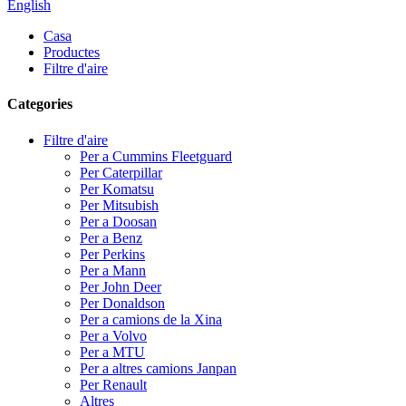
English
Casa
Productes
Filtre d'aire
Categories
Filtre d'aire
Per a Cummins Fleetguard
Per Caterpillar
Per Komatsu
Per Mitsubish
Per a Doosan
Per a Benz
Per Perkins
Per a Mann
Per John Deer
Per Donaldson
Per a camions de la Xina
Per a Volvo
Per a MTU
Per a altres camions Janpan
Per Renault
Altres