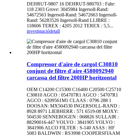
DEHRUT-9807 16 DEHRUT-980703 : Fahr:
118 2303 Grove: 3045984 Ingersoll-Rand:
54672563 Ingersoll-Rand: 54672663 Ingersoll-
Rand: 56283526 Ingersoll-Rand LLIBRE :
118606 TEREX : 4205 2012 TEREX : 5,5...
investigació
detall
Compressor d'aire de cargol C30810
conjunt de filtre d'aire 4580092940
carcassa del filtre 200HP horitzontal
OEM C14200 C15300 C16400 C20500 C25710
C30810 AGCO : 054707R1 AGCO : 54707R1
AGCO : 6209561M1 CLAAS : 0796 288 1
DOOSAN: MX504530 INGERSOLL-RAND :
8928 8971 LIEBHERR : 571 6519-08 MOXY:
504530 SENNEBOGEN : 068826 SULLAIR :
88290016-447 VOLVO : 3841905 VOLVO :
3841906 ALCO FILTER : S-140 ASAS : HF
5083 BALDWIN : RS3998 COOPERSFIAAM