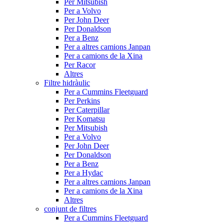
Per Mitsubish
Per a Volvo
Per John Deer
Per Donaldson
Per a Benz
Per a altres camions Janpan
Per a camions de la Xina
Per Racor
Altres
Filtre hidràulic
Per a Cummins Fleetguard
Per Perkins
Per Caterpillar
Per Komatsu
Per Mitsubish
Per a Volvo
Per John Deer
Per Donaldson
Per a Benz
Per a Hydac
Per a altres camions Janpan
Per a camions de la Xina
Altres
conjunt de filtres
Per a Cummins Fleetguard