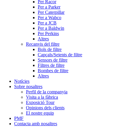
Per Racor
Per a Parker
Per Caterpillar
Per a Wabco
Per a JCB
Per a Baldwin
Per Perkins
Altres
Recanvis del filtre
Bols de filtre
Capçals/Seients de filtre
Sensors de filtre
Filtres de filtre
Bombes de filtre
Altres
Notícies
Sobre nosaltres
Perfil de la companyia
Visita a la fàbrica
Exposició Tour
Opinions dels clients
El nostre equip
PMF
Contacta amb nosaltres