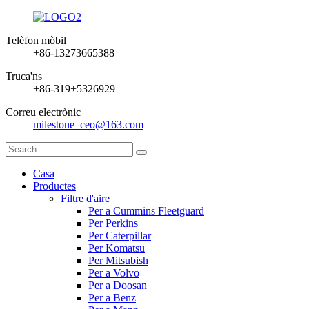
Telèfon mòbil
+86-13273665388
Truca'ns
+86-319+5326929
Correu electrònic
milestone_ceo@163.com
Casa
Productes
Filtre d'aire
Per a Cummins Fleetguard
Per Perkins
Per Caterpillar
Per Komatsu
Per Mitsubish
Per a Volvo
Per a Doosan
Per a Benz