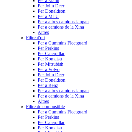
Per a Mann
Per John Deer
Per Donaldson
Per a MTU
Per a altres camions Janpan
Per a camions de la Xina
Altres
Filtre d'oli
Per a Cummins Fleetguard
Per Perkins
Per Caterpillar
Per Komatsu
Per Mitsubish
Per a Volvo
Per John Deer
Per Donaldson
Per a Benz
Per a altres camions Janpan
Per a camions de la Xina
Altres
Filtre de combustible
Per a Cummins Fleetguard
Per Perkins
Per Caterpillar
Per Komatsu