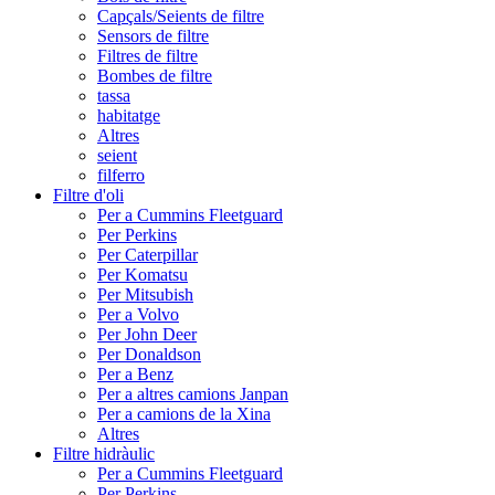
Capçals/Seients de filtre
Sensors de filtre
Filtres de filtre
Bombes de filtre
tassa
habitatge
Altres
seient
filferro
Filtre d'oli
Per a Cummins Fleetguard
Per Perkins
Per Caterpillar
Per Komatsu
Per Mitsubish
Per a Volvo
Per John Deer
Per Donaldson
Per a Benz
Per a altres camions Janpan
Per a camions de la Xina
Altres
Filtre hidràulic
Per a Cummins Fleetguard
Per Perkins