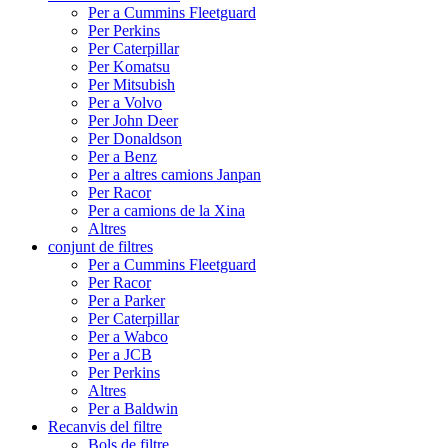
Per a Cummins Fleetguard
Per Perkins
Per Caterpillar
Per Komatsu
Per Mitsubish
Per a Volvo
Per John Deer
Per Donaldson
Per a Benz
Per a altres camions Janpan
Per Racor
Per a camions de la Xina
Altres
conjunt de filtres
Per a Cummins Fleetguard
Per Racor
Per a Parker
Per Caterpillar
Per a Wabco
Per a JCB
Per Perkins
Altres
Per a Baldwin
Recanvis del filtre
Bols de filtre