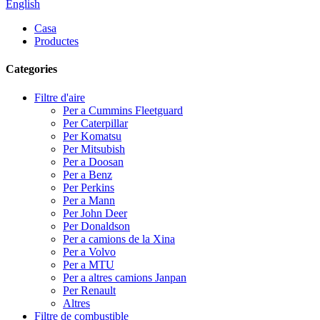
English
Casa
Productes
Categories
Filtre d'aire
Per a Cummins Fleetguard
Per Caterpillar
Per Komatsu
Per Mitsubish
Per a Doosan
Per a Benz
Per Perkins
Per a Mann
Per John Deer
Per Donaldson
Per a camions de la Xina
Per a Volvo
Per a MTU
Per a altres camions Janpan
Per Renault
Altres
Filtre de combustible