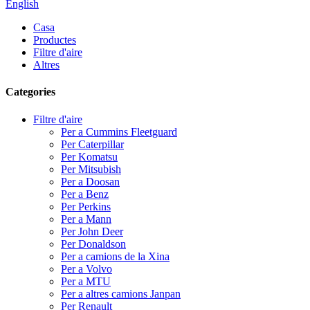
English
Casa
Productes
Filtre d'aire
Altres
Categories
Filtre d'aire
Per a Cummins Fleetguard
Per Caterpillar
Per Komatsu
Per Mitsubish
Per a Doosan
Per a Benz
Per Perkins
Per a Mann
Per John Deer
Per Donaldson
Per a camions de la Xina
Per a Volvo
Per a MTU
Per a altres camions Janpan
Per Renault