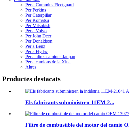
Per a Cummins Fleetguard
Per Perkins
Per Caterpillar
Per Komatsu
Per Mitsubish
Per a Volvo
Per John Deer
Per Donaldson
Per a Benz
Per a Hydac
Per a altres camions Janpan
Per a camions de la Xina
Altres
Productes destacats
Els fabricants subministren 11EM-2...
Filtre de combustible del motor del camió O