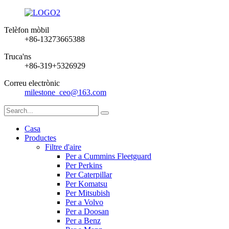
Telèfon mòbil
+86-13273665388
Truca'ns
+86-319+5326929
Correu electrònic
milestone_ceo@163.com
Casa
Productes
Filtre d'aire
Per a Cummins Fleetguard
Per Perkins
Per Caterpillar
Per Komatsu
Per Mitsubish
Per a Volvo
Per a Doosan
Per a Benz