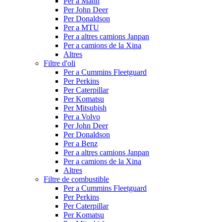
Per a Mann
Per John Deer
Per Donaldson
Per a MTU
Per a altres camions Janpan
Per a camions de la Xina
Altres
Filtre d'oli
Per a Cummins Fleetguard
Per Perkins
Per Caterpillar
Per Komatsu
Per Mitsubish
Per a Volvo
Per John Deer
Per Donaldson
Per a Benz
Per a altres camions Janpan
Per a camions de la Xina
Altres
Filtre de combustible
Per a Cummins Fleetguard
Per Perkins
Per Caterpillar
Per Komatsu