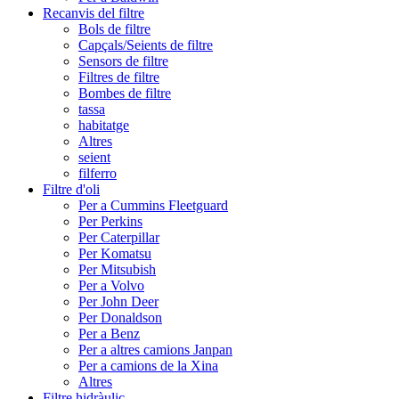
Recanvis del filtre
Bols de filtre
Capçals/Seients de filtre
Sensors de filtre
Filtres de filtre
Bombes de filtre
tassa
habitatge
Altres
seient
filferro
Filtre d'oli
Per a Cummins Fleetguard
Per Perkins
Per Caterpillar
Per Komatsu
Per Mitsubish
Per a Volvo
Per John Deer
Per Donaldson
Per a Benz
Per a altres camions Janpan
Per a camions de la Xina
Altres
Filtre hidràulic