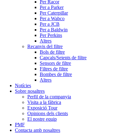
Per Racor
Per a Parker
Per Caterpillar
Per a Wabco
Per a JCB
Per a Baldwin
Per Perkins
Altres
Recanvis del filtre
Bols de filtre
Capçals/Seients de filtre
Sensors de filtre
Filtres de filtre
Bombes de filtre
Altres
Notícies
Sobre nosaltres
Perfil de la companyia
Visita a la fàbrica
Exposició Tour
Opinions dels clients
El nostre equip
PMF
Contacta amb nosaltres