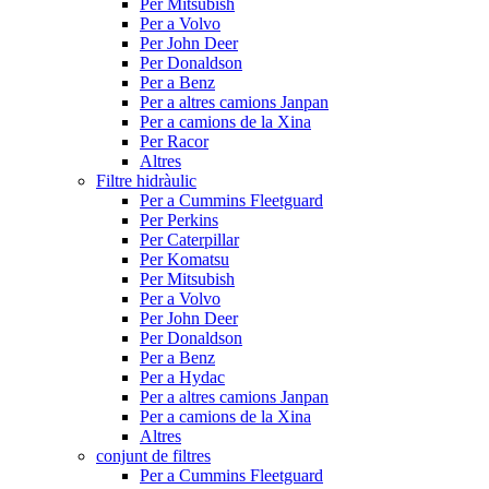
Per Mitsubish
Per a Volvo
Per John Deer
Per Donaldson
Per a Benz
Per a altres camions Janpan
Per a camions de la Xina
Per Racor
Altres
Filtre hidràulic
Per a Cummins Fleetguard
Per Perkins
Per Caterpillar
Per Komatsu
Per Mitsubish
Per a Volvo
Per John Deer
Per Donaldson
Per a Benz
Per a Hydac
Per a altres camions Janpan
Per a camions de la Xina
Altres
conjunt de filtres
Per a Cummins Fleetguard