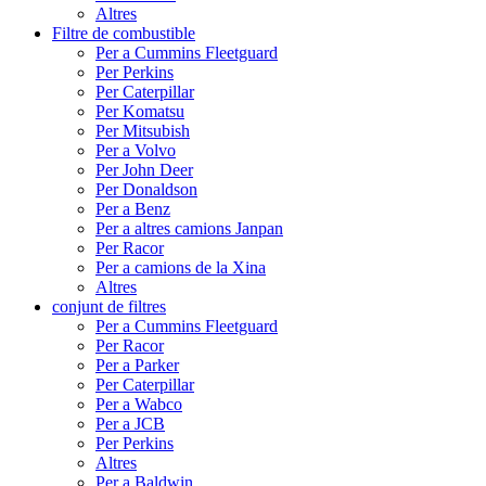
Altres
Filtre de combustible
Per a Cummins Fleetguard
Per Perkins
Per Caterpillar
Per Komatsu
Per Mitsubish
Per a Volvo
Per John Deer
Per Donaldson
Per a Benz
Per a altres camions Janpan
Per Racor
Per a camions de la Xina
Altres
conjunt de filtres
Per a Cummins Fleetguard
Per Racor
Per a Parker
Per Caterpillar
Per a Wabco
Per a JCB
Per Perkins
Altres
Per a Baldwin